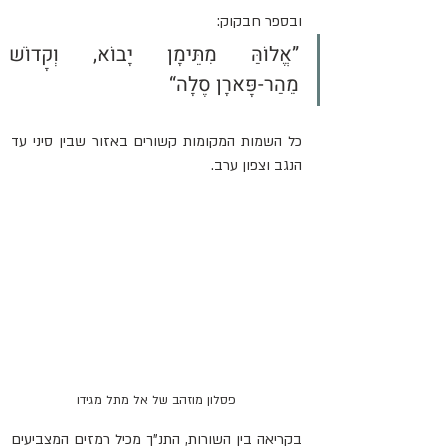
ובספר חבקוק: 
”אֱלוֹהַּ מִתֵּימָן יָבוֹא, וְקָדוֹשׁ 
מֵהַר-פָּארָן סֶלָה“
כל השמות המקומות קשורים באזור שבין סיני עד 
הנגב וצפון ערב.
פסלון מוזהב של אל מתל מגידו
בקריאה בין השורות, התנ"ך מכיל רמזים המצביעים 