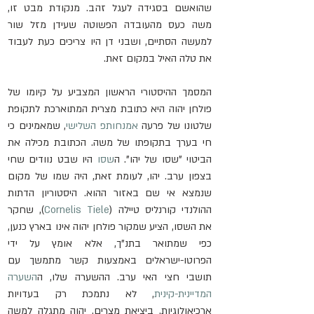
שהואשם בסגידה לעגל זהב. מנקודת מבט זו, 
משה כעס מהעובדה הפשוטה שעידן מזל שור 
למעשה הסתיים, ושבני דן היו צריכים כעת לעבוד 
את טלה האיל במקום זאת. 
המסמך ההיסטורי הראשון המצביע על קיומו של 
פולחן יהוה היא כתובת מצרית המתוארכת לתקופת 
שלטונו של פרעה 
אמנחותפ השלישי
, שמאמינים כי 
חי בערך בתקופתו של משה. הכתובת מכילה את 
הביטוי "שסו של יהו". ה
שסו
 היו שבט נוודים שחי 
בצפון ערב. יהו, לעומת זאת, היה שמו של מקום 
שנמצא אי שם באזור ההוא. היסטוריון הדתות 
ההולנדי קורנליס טיילה (
Cornelis Tiele
), שחקר 
את השסו, הציע שמקור פולחן יהוה אינו בארץ כנען, 
כפי שמתואר בתנ"ך, אלא אומץ על ידי 
הפרוטו-ישראלים באמצעות קשר מתמשך עם 
תושבי חצי האי ערב. ההשערה שלו, ה
השערה 
המדיינית-קינית
, לא נתמכת רק בעדויות 
ארכיאולוגיות. ביציאת מצרים, יהוה מתגלה למשה 