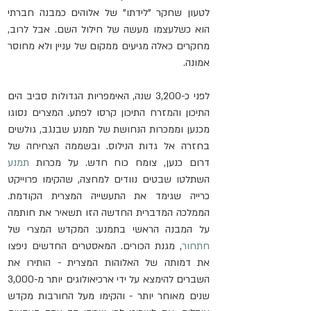
לטעון שחקר "לידתו" של אלוהים כמבנה חברתי 
הוא כשלעצמו מעשה של חילול השם. אבל לרוב, 
מחקרים כאלה מגיעים ממקום של עניין ולא מחוסר 
אמונה.
לפני כ-3,200 שנה, האימפריות הגדולות סביב הים 
התיכון והמזרח התיכון קרסו לפתע. המצרים נסוגו 
מכנען וממכרות הנחושת של תמנע שבנגב, גולשים 
בחזרה אל גדות הנילוס. ובשממה הצחיחה של 
דרום כנען, צומח כוח חדש. על מכרות 
תמנע
השתלטו שבטים נוודים למחצה, שהקימו פרוייקט 
כרייה שגימד את התעשייה המצרית הקודמת. 
הממלכה המדברית החדשה הזו תשאיר את חותמה 
על המבנה הראשי בתמנע: המקדש המצרי של 
חתחור
, מגנת הכורים. המאסטרים החדשים ניפצו 
את דמותה של האלוהות המצרית - הותירו את 
השברים להימצא על ידי ארכיאולוגים יותר מ-3,000 
שנים מאוחר יותר - והקימו מעל החורבות מקדש 