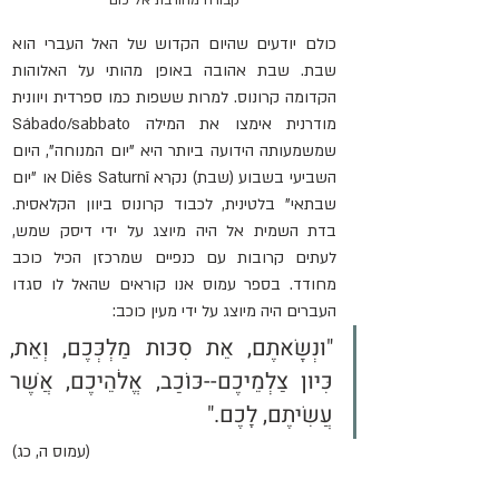
כולם יודעים שהיום הקדוש של האל העברי הוא 
שבת. שבת אהובה באופן מהותי על האלוהות 
הקדומה קרונוס. למרות ששפות כמו ספרדית ויוונית 
מודרנית אימצו את המילה Sábado/sabbato 
שמשמעותה הידועה ביותר היא "יום המנוחה", היום 
השביעי בשבוע (שבת) נקרא Diēs Saturnī או "יום 
שבתאי" בלטינית, לכבוד קרונוס ביוון הקלאסית. 
בדת השמית אל היה מיוצג על ידי דיסק שמש, 
לעתים קרובות עם כנפיים שמרכזן הכיל כוכב 
מחודד. בספר עמוס אנו קוראים שהאל לו סגדו 
העברים היה מיוצג על ידי מעין כוכב:
"וּנְשָׂאתֶם, אֵת סִכּוּת מַלְכְּכֶם, וְאֵת, 
כִּיּוּן צַלְמֵיכֶם--כּוֹכַב, אֱלֹהֵיכֶם, אֲשֶׁר 
עֲשִׂיתֶם, לָכֶם." 
(עמוס ה, כג)