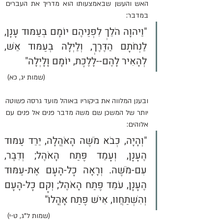
האש והעשן שבאמצעותו הוא מדריך את העברים 
במדבר:
"וַיהוָה הֹלֵךְ לִפְנֵיהֶם יוֹמָם בְּעַמּוּד עָנָן, 
לַנְחֹתָם הַדֶּרֶךְ, וְלַיְלָה בְּעַמּוּד אֵשׁ, 
לְהָאִיר לָהֶם--לָלֶכֶת, יוֹמָם וָלָיְלָה" 
(שמות יג, כא) 
ובענן המלווה את ביקוריו באוהל מועד גרסה פשוטה 
יותר של המשכן שם משה מדבר פנים אל פנים עם 
אלוהים:
"וְהָיָה, כְּבֹא מֹשֶׁה הָאֹהֱלָה, יֵרֵד עַמּוּד 
הֶעָנָן, וְעָמַד פֶּתַח הָאֹהֶל; וְדִבֶּר, 
עִם-מֹשֶׁה. וְרָאָה כָל-הָעָם אֶת-עַמּוּד 
הֶעָנָן, עֹמֵד פֶּתַח הָאֹהֶל; וְקָם כָּל-הָעָם 
וְהִשְׁתַּחֲווּ, אִישׁ פֶּתַח אָהֳלוֹ" 
(שמות ל”ג, ט-י) 