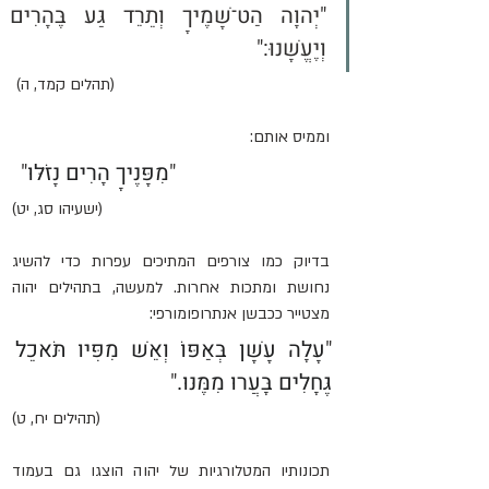
"יְהוָה הַט־שָׁמֶיךָ וְתֵרֵד גַּע בֶּהָרִים 
וְיֶעֱשָׁנוּ:" 
(תהלים קמד, ה) 
וממיס אותם:
"
מִפָּנֶיךָ הָרִים נָזֹלּוּ
" 
(ישעיהו סג, יט)
בדיוק כמו צורפים המתיכים עפרות כדי להשיג 
נחושת ומתכות אחרות. למעשה, בתהילים יהוה 
מצטייר ככבשן אנתרופומורפי: 
"
עָלָה עָשָׁן בְּאַפּוֹ וְאֵשׁ מִפִּיו תֹּאכֵל 
גֶּחָלִים בָּעֲרוּ מִמֶּנּוּ.
"
(תהילים יח, ט)
תכונותיו המטלורגיות של יהוה הוצגו גם בעמוד 