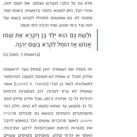
אלא גם על כתבי הקודש עצמם. את השם יהוה, 
אחרי הכל, ניתן למצוא בספר בראשית. באותו ספר 
מסופר לנו גם שאנשים התחילו לקרוא בשמו של 
יהוה עוד בימי אנוש, שחי הרבה לפני משה.
וּלְשֵׁת גַּם הוּא יֻלַּד בֵּן וַיִּקְרָא אֶת שְׁמוֹ 
אֱנוֹשׁ אָז הוּחַל לִקְרֹא בְּשֵׁם יְהוָה.
(בראשית ד, פסוק כו)
זה מעלה את השאלה: היכן (ומתי) נוצר לראשונה 
פולחן יהוה? זו שאלה לא פשוטה למענה. הפרופסור 
לתאולוגיה לואל ק. הנדי (
Lowell K. Handy
) אומר 
שאפילו לא צריך לטרוח, רוב המסורות הדתיות 
חוזרות כל כך אחורה בזמן, שכל מידע עליהן הופך 
כל כך מקוטע עד שהוא כמעט לא קיים. חלק ניכר 
מהמחקרים הזמינים בנושא גם סובלים מ
הטיית 
אישוש
, כאשר מחברים עושים הכל במאמץ לחבר 
את מקורות הדתות האברהמיות לרקע התרבותי, 
האתני או הדתי שלהן. מאמינים מסוימים עשויים 