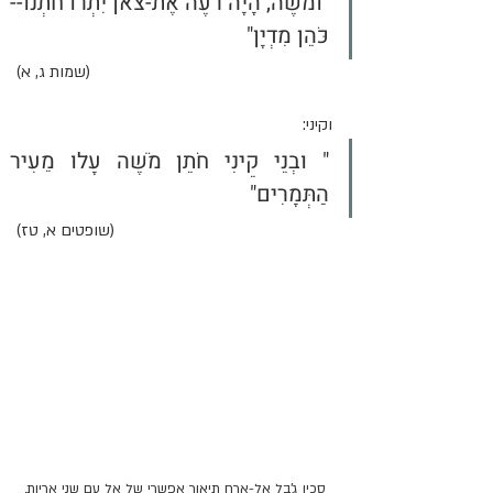
"וּמֹשֶׁה, הָיָה רֹעֶה אֶת-צֹאן יִתְרוֹ חֹתְנוֹ--
כֹּהֵן מִדְיָן" 
(שמות ג, א) 
וקיני:
" וּבְנֵי קֵינִי חֹתֵן מֹשֶׁה עָלוּ מֵעִיר 
הַתְּמָרִים" 
(שופטים א, טז) 
סכין ג'בל אל-ארח תיאור אפשרי של אל עם שני אריות, 