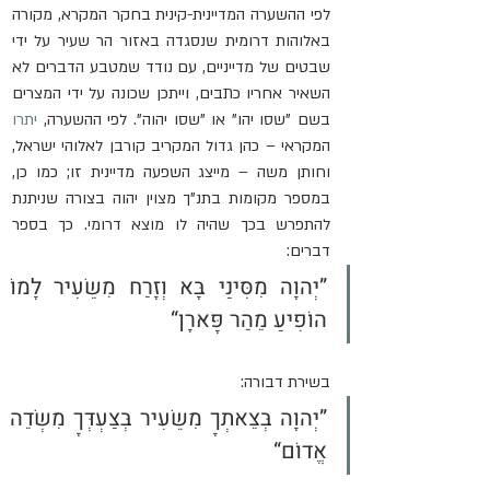
לפי ההשערה המדיינית-קינית בחקר המקרא, מקורה 
באלוהות דרומית שנסגדה באזור הר שעיר על ידי 
שבטים של מדייניים, עם נודד שמטבע הדברים לא 
השאיר אחריו כתבים, וייתכן שכונה על ידי המצרים 
בשם "שסו יהו" או "שסו יהוה". לפי ההשערה, 
יתרו
המקראי – כהן גדול המקריב קורבן לאלוהי ישראל, 
וחותן משה – מייצג השפעה מדיינית זו; כמו כן, 
במספר מקומות בתנ"ך מצוין יהוה בצורה שניתנת 
להתפרש בכך שהיה לו מוצא דרומי. כך בספר 
דברים:
”יְהוָה מִסִּינַי בָּא וְזָרַח מִשֵּׂעִיר לָמוֹ 
הוֹפִיעַ מֵהַר פָּארָן“
בשירת דבורה:
”יְהוָה בְּצֵאתְךָ מִשֵּׂעִיר בְּצַעְדְּךָ מִשְּׂדֵה 
אֱדוֹם“