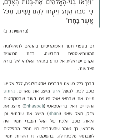
"וַיִּרְאוּ בְנֵי-הָאֱלֹהִים אֶת-בְּנוֹת הָאָדָם, 
כִּי טֹבֹת הֵנָּה; וַיִּקְחוּ לָהֶם נָשִׁים, מִכֹּל 
אֲשֶׁר בָּחָרוּ" 
(בראשית ו, ב)
גם בספרי חנוך האפוקריפיים בהתאם לתיאולוגיה 
המונותיאיסטית החדשה. בדת הכנענית 
הקדם-ישראלית אל נודע בתואר האלוהי 'אל בורא 
הצבאות'.
בדרך כלל כשאנו מדברים אסטרולוגית, לכל אל יש 
כוכב לכת, למשל 
ארס
 מייצג את מאדים, 
קרונוס
מייצג את שבתאי אצל היוונים בעוד שבטקסטים 
ההינדיים האל בריהספאטי (
Brihaspati
) מייצג את 
צדק, האל שאני (
Shani
) מייצג את שבתאי וכן 
הלאה. כוכב הלכת של האל העברי תמיד היה 
שבתאי, כך נאמר שהעבריים היו תמיד מתפללים 
לשבתאי מלכתחילה. בהשקפה זו היהדות תמיד 