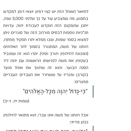
לתיאור האוהל הזה יש קווי דמיון יוצאי דופן למקדש 
בתמנע, מה שמצביע עוד על כך שלפני 3,000 שנה, 
ייתכן שהמקום הזה הוקדש לעבודת יהוה. עדויות 
תנ"כיות נוספות לבסיס מורחב הזה של סוגדים ניתן 
למצוא בספר שמות, שבו ממלא יתרו תפקיד מפתח, 
חותנו של משה, המתגורר בסמוך להר האלוהים 
(המכונה לחילופין חורב וסיני). יתרו הוא זה שמוביל 
בעקיפין את משה לפגישתו הראשונה עם יהוה ליד 
הסנה הבוער. והוא זה שחונך את אוהל מועד 
בקורבן ומכריז על ששחרר את העבדים העבריים 
ממצרים:
"כִּי-גָדוֹל יְהוָה מִכָּל-הָאֱלֹהִים"
(שמות יח, ז-יב)
אבל חותנו של משה אינו עברי, הוא מתואר לחילופין 
ככהן מדייני: