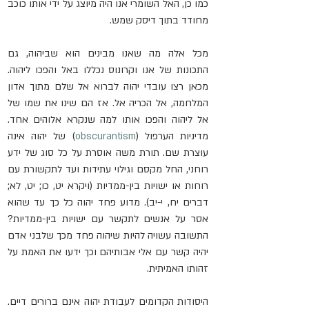
כמו כן, האל השומרי אנו היה מיוצג על ידי אותו כוכב 
מחודד בתוך דיסק שמש.
מכל אלה מה שאנו מבינים הוא שביהוה, גם 
התכונות של אנו וקרונוס נכללו באל והפכו ליהוה. 
מכאן רצו עובדי יהוה לברוא אל שלם מתוך אדון 
המלחמה, אל הכריה אל. אז הם שינו את שמו של 
אל ליהוה והפכו אותו למה שנקרא אלוהים אחד. 
מדיניות הערפול (
obscurantism
) של יהוה אינה 
עוצרת שם. תורת משה אוסרת על כל סוג של ידע 
רוחני, החל מקסם וגילוי עתידות ועד לתקשורת עם 
רוחות או ישויות בין-ממדיות (ויקרא יט, כו; יט, לא; 
דברים יח, י-יב). מדוע פחד יהוה כל כך עד שהוא 
אסר על אנשים לתקשר עם ישויות בין-ממדיות? 
התשובה עשויה להיות שיהוה פחד מכך שלבני אדם 
יהיה קשר עם אלי אבותיהם וכך ידעו את האמת על 
זהותו האמיתית.
היסודות הקדומים לעבודת יהוה אינם ברורים דיים. 