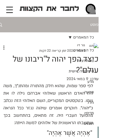
פוסט
כל המאמרים
גור זיו
כל המאמרים
1 במאי 2024
זמן קריאה 22 דקות
כיצד הפך יהוה ל"ריבונו של
ציוויליזציות
עולם"?
היסטוריה אישית
עודכן:
9 במאי 2024
מדע
לפי ספר שמות, שהוא חלק מהתורה ומהתנ"ך, משה 
תודעה
היה האדם הראשון שאלוהי אברהם גילה לו את 
שמו. בטקסטים המקוריים, השם האלוהי הזה נכתב 
חלל
כ"יהוה". חוקרים אומרים שיהוה נגזר ככל הנראה 
מדיסין
מהפועל העברי היה. זה מתאים, בהתחשב בכך 
שתגובתו הראשונית של אלוהים למשה הייתה: 
חוצנים
"אֶהְיֶה אֲשֶׁר אֶהְיֶה‎"