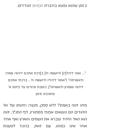
בזמן שהוא נמצא בחברת 
הקינים
 הנודדים. 
”... אמר ליהל[יו] וליועשה ול[ ב]רכת אתכם ליהוה שמרנ 
ולאשרתה” ("אמוֹר ליהליו וליועשה ול... ברכתי אתכם 
ליהוה שומרון ולאשרתו"), כתובת וציורים על פיטס א' 
מחורבת תימן
מיהו יהוה באמת? ללא ספק, מקורו וזהותו של אל 
היהודים הם נושאים אפופי מסתורין. לפי התנ"ך, יהוה 
הוא האל היחיד שברא את השמים והארץ ואף אחד 
אחר אינו כמוהו. עם זאת, בניגוד לטענות 