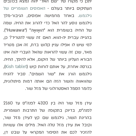
יתכן כי מקורו של "שם האל" יהוה נמצא בכתבים 
העתיקים ביותר בעולם - 
האפוסים השומריים של 
גילגמש
. באחד מחמישה אפוסים, הגיבור-מלך 
גילגמש נוסע להר האל כדי להרוג את החיה. שמה 
של החיה בשומרית הוא "הוּאָוּאָה" (“Huwawa”). 
בהגייה עברית יה-הווא. האם זה עשוי להטריד? כן, 
למי שיש לו אפילו עניין קלוש בדת, זה אכן מטריד 
מאד, שכן זה עשוי להראות שהאל העברי יהוה אינו 
הבורא העליון ביותר של היקום, אלא להיפך, החיה. 
בגרסה אחרת, על אותם לוחות קיש (
Kish tablet
), 
גילגמש הורג את "שור השמים". סביר להניח 
שהוואווה והשור הזה הם אותה דמות מיתולוגית, 
כלומר הסמל האסטרולוגי של מזל שור.
עידן מזל שור היה בין 4320 לפנה"ס עד 2160 
לפנה"ס, בדיוק בתקופה של התרבות השומרית. 
בהריגת השור, גילגמש שם קץ לעידן מזל שור, 
וקיבל את עידן מזל טלה האיל. מילים אלו עשויות 
להזכיר לכם את הסיפור המקראי על שבט דן, 