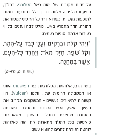
על זהות מקורית של יהוה כאל 
מטלורגי
. בתנ"ך, 
הופעתו של יהוה מלווה בדרך כלל בתופעות דומות 
לתופעות געשיות. כשהוא יורד על הר סיני למסור את 
התורה, ההר מתפרץ באש, פולט לבה ועננים בליווי 
רעידות אדמה וסופות רעמים:
"וַיְהִי קֹלֹת וּבְרָקִים וְעָנָן כָּבֵד עַל-הָהָר, 
וְקֹל שֹׁפָר, חָזָק מְאֹד; וַיֶּחֱרַד כָּל-הָעָם, 
אֲשֶׁר בַּמַּחֲנֶה. 
(שמות יט, טז-יט) 
בימי קדם, אלוהויות מטלורגיות כמו 
הפייסטוס
 היווני 
או המקבילה הרומית שלו, וולקן (
Vulcan
), היו 
קשורות לתיאורים געשיים - המשקפים מקרוב את 
העשן, האש, הסיג השחור והמתכת האדומה 
המותכת שנוצרת בתהליך ההיתוך. מטאפורות 
פואטיות בכל התנ"ך מתארות את יהוה כאלוהות 
לוהטת הגורמת להרים להוציא עשן: