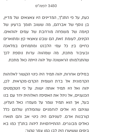
3450 לפנה"ס
כעת, על פי התנ"ך, המדיינים היו צאצאים של מדיין, 
בן נוסף של אברהם, מה ששוב תומך ברעיון של 
קיומה של משפחה מורחבת של עמים יהוהאים. 
הקינים, לעומת זאת, הם שבט צאצאי קין ומתוארים 
כחיים בין כל עמי הלבנט ומתמחים במלאכה 
ובעיבוד מתכת, מה שמהווה עדות נוספת לכך 
שהתגלמותו הראשונה של יהוה הייתה כאל מתכת.
במילים אחרות
, יהוה תמיד היה כינוי הקשור לאלוהות 
הקדמונית אל בדת השמית הקדם-מקראית. לכן, 
יהוה ואל היו תמיד אותה ישות. על פי הטקסטים 
הכנעניים, אל ניהל את האסיפה האלוהית יחד עם בנו 
בעל, אך הוא תמיד שמר על מעמדו כאל העליון. 
שניהם היו אלים לוחמניים שהפולחן שלהם כלל 
קורבנות אדם. לשניהם היה כינוי אב והם תוארו 
כאלים מבוגרים. ההתייחסויות ליהוה בתנ"ך כמו בא 
בימים ששיערו היה לבן כמו צמר טהור: