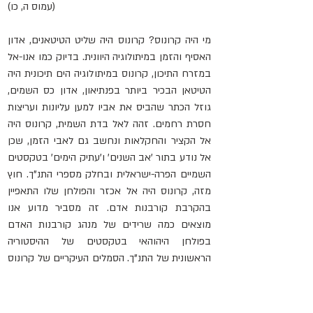
(עמוס ה, כו)
מי היה קרונוס? קרונוס היה שליט הטיטאנים, אדון 
האסיף והזמן במיתולוגיה היוונית. בדיוק כמו אנו-אל 
במזרח התיכון, קרונוס במיתולוגיה הים תיכונית היה 
הטיטאן הבכיר ביותר בפנתיאון, אדון כס השמים, 
גוזל הכתר שהביס את אביו למען עליונות ועריצות 
חסרת רחמים. זהה לאל בדת השמית, קרונוס היה 
אל הקציר והחקלאות ונחשב גם לאבי הזמן, שכן 
אל נודע בתור 'אב השנים' ו'עתיק הימים' בטקסטים 
השמיים הפרה-ישראלית ובחלק מספרי התנ"ך. חוץ 
מזה, קרונוס היה אל אכזר והפולחן שלו התאפיין 
בהקרבת קורבנות אדם. זה מסביר מדוע אנו 
מוצאים כמה שרידים של מנהג קורבנות האדם 
בפולחן היהוהאי בטקסטים של ההיסטוריה 
הראשונית של התנ"ך. הסמלים העיקריים של קרונוס 
היו החרמש, הצלב והירח החסר.
מחקרים ארכאולוגיים, מקראיים וחוץ-מקראיים 