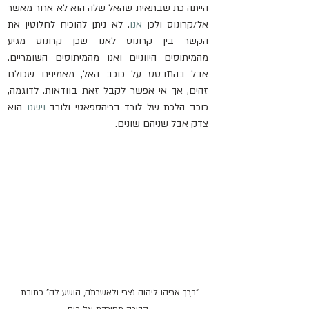
הייתה כת שבתאית שהאל שלה הוא לא אחר מאשר 
אל/קרונוס ולכן 
אנו
. לא ניתן להוכיח לחלוטין את 
הקשר בין קרונוס לאנו שכן קרונוס מגיע 
מהמיתוסים היווניים ואנו מהמיתוסים השומריים. 
אבל בהתבסס על כוכב האל, מאמינים שכולם 
זהים, אך אי אפשר לקבל זאת בוודאות. לדוגמה, 
כוכב הלכת של לורד בריהספאטי ולורד 
וישנו
 הוא 
צדק אבל שניהם שונים.
”ברֻך אריהו ליהוה נֹצרי ולאשרתֹה, הושע לה” כתובת 
קבורה מחורבת אל כום