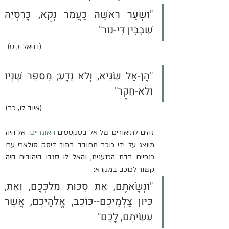
"וּשְׂעַר רֵאשֵׁהּ כַּעֲמַר נְקֵא, כָּרְסְיֵהּ 
שְׁבִבִין דִּי-נוּר" 
(דניאל ז, ט) 
"הֶן-אֵל שַׂגִּיא, וְלֹא נֵדָע; מִסְפַּר שָׁנָיו 
וְלֹא-חֵקֶר" 
(איוב לו, כב)
זהים לתיאורים של אל בטקסטים 
האוגריים
. אל היה 
מיוצג על ידי כוכב מחודד בתוך דיסק סולארי עם 
כנפיים בדת הכנענית, והאל לו סגדו היהודים היה 
קשור לכוכב במקרא:
"וּנְשָׂאתֶם, אֵת סִכּוּת מַלְכְּכֶם, וְאֵת, 
כִּיּוּן צַלְמֵיכֶם--כּוֹכַב, אֱלֹהֵיכֶם, אֲשֶׁר 
עֲשִׂיתֶם, לָכֶם" 