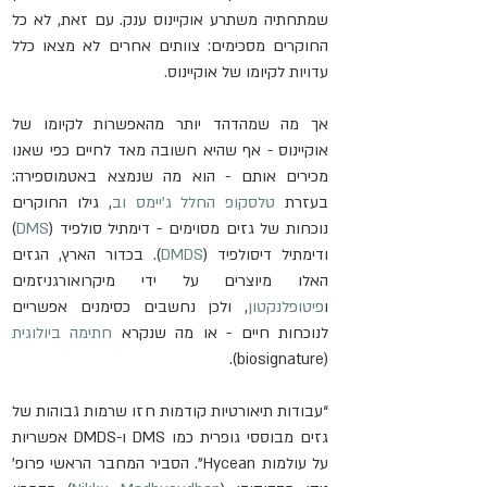
שמתחתיה משתרע אוקיינוס ענק. עם זאת, לא כל 
החוקרים מסכימים: צוותים אחרים לא מצאו כלל 
עדויות לקיומו של אוקיינוס.
אך מה שמהדהד יותר מהאפשרות לקיומו של 
אוקיינוס - אף שהיא חשובה מאד לחיים כפי שאנו 
מכירים אותם - הוא מה שנמצא באטמוספירה: 
בעזרת 
טלסקופ החלל ג’יימס וב
, גילו החוקרים 
נוכחות של גזים מסוימים - דימתיל סולפיד (
DMS
) 
ודימתיל דיסולפיד (
DMDS
). בכדור הארץ, הגזים 
האלו מיוצרים על ידי מיקרואורגניזמים 
ו
פיטופלנקטון
, ולכן נחשבים כסימנים אפשריים 
לנוכחות חיים - או מה שנקרא 
חתימה ביולוגית
(biosignature).
“עבודות תיאורטיות קודמות חזו שרמות גבוהות של 
גזים מבוססי גופרית כמו DMS ו-DMDS אפשריות 
על עולמות Hycean”. הסביר המחבר הראשי פרופ' 