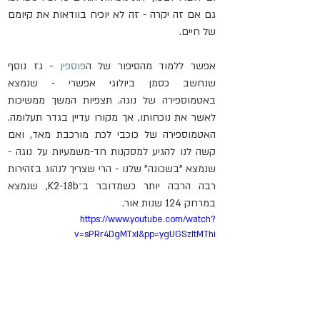
גם אם זה יקרה - זה לא יוכיח בוודאות את קיומם 
של חיים.
אפשר ללמוד מהסיפור של ה
פוספין
 - גז נוסף 
שנחשב כסמן ביולוגי אפשרי - שנמצא 
באטמוספירה של נוגה. תצפיות המשך ממשיכות 
לאשר את נוכחותו, אך מקורו עדיין בגדר תעלומה. 
האטמוספירה של כוכבי לכת מורכבת מאד, ואם 
קשה לנו להגיע למסקנות חד-משמעיות על נוגה - 
שנמצא "בשכונה" שלנו - הרי שצריך לנהוג בזהירות 
רבה הרבה יותר כשמדובר ב־K2-18b, שנמצא 
במרחק 124 שנות אור.
https://www.youtube.com/watch?
v=sPRr4DgMTxI&pp=ygUGSzItMThi