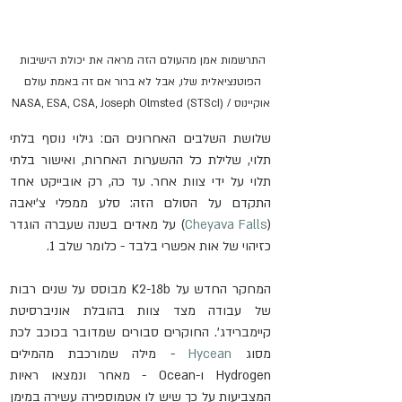
התרשמות אמן מהעולם הזה מראה את יכולת הישיבות 
הפוטנציאלית שלו, אבל לא ברור אם זה באמת עולם 
אוקיינוס / NASA, ESA, CSA, Joseph Olmsted (STScI)
שלושת השלבים האחרונים הם: גילוי נוסף בלתי 
תלוי, שלילת כל ההשערות האחרות, ואישור בלתי 
תלוי על ידי צוות אחר. עד כה, רק אובייקט אחד 
התקדם על הסולם הזה: סלע ממפלי צ’יאבה 
(
Cheyava Falls
) על מאדים בשנה שעברה הוגדר 
כזיהוי של אות אפשרי בלבד - כלומר שלב 1.
המחקר החדש על K2-18b מבוסס על שנים רבות 
של עבודה מצד צוות בהובלת אוניברסיטת 
קיימברידג'. החוקרים סבורים שמדובר בכוכב לכת 
מסוג 
Hycean
 - מילה שמורכבת מהמילים 
Hydrogen ו-Ocean - מאחר ונמצאו ראיות 
המצביעות על כך שיש לו אטמוספירה עשירה במימן 