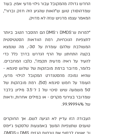
החדש גדולה מהמקובל עבור גילוי מדעי אמין. בעוד 
שמדהוסודן טוען ש"האות שהגיע היה חזק וברור", 
המאמר עצמו מדגיש שזה לא מדויק.
“למרות ש־DMDS ו־DMS הם ההסבר הטוב ביותר 
לתצפיות הנוכחיות, רמת הוודאות הסטטיסטית 
המשולבת שלהם עומדת על 3σ~, מה שנמצא 
בקצה התחתון של הרף הנדרש בדרך כלל כדי 
להעיד על ראיה מדעית תקפה”, כתבו המחברים. 
כלומר, מדובר ברמת מובהקות של שלוש סיגמא - 
שהיא נמוכה מהסטנדרט המקובל לגילוי מדעי, 
העומד על חמש סיגמא (5σ). רמת מובהקות של 
5σ משמעה שיש סיכוי של 1 ל־3.5 מיליון בלבד 
שמדובר בצירוף מקרים - או במילים אחרות, ודאות 
של 99.99994%.
העבודה הזו עדיין לא הגיעה לשם. אך החוקרים 
טוענים שתצפיות המשך באמצעות טלסקופ ג'יימס 
וב יאשרו לבסוף את נוכחות הגזים DMS ו-DMDS. 