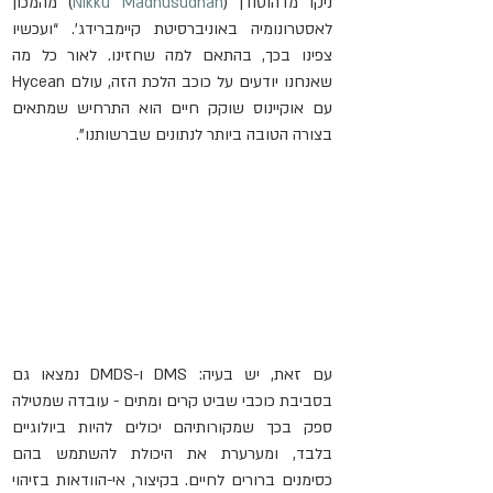
ניקו מדהוסודן (
Nikku Madhusudhan
) מהמכון 
לאסטרונומיה באוניברסיטת קיימברידג'. “ועכשיו 
צפינו בכך, בהתאם למה שחזינו. לאור כל מה 
שאנחנו יודעים על כוכב הלכת הזה, עולם Hycean 
עם אוקיינוס שוקק חיים הוא התרחיש שמתאים 
בצורה הטובה ביותר לנתונים שברשותנו”.
עם זאת, יש בעיה: DMS ו-DMDS נמצאו גם 
בסביבת כוכבי שביט קרים ומתים - עובדה שמטילה 
ספק בכך שמקורותיהם יכולים להיות ביולוגיים 
בלבד, ומערערת את היכולת להשתמש בהם 
כסימנים ברורים לחיים. בקיצור, אי-הוודאות בזיהוי 