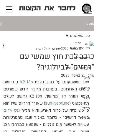
פוסט
כל המאמרים
גור זיו
כל המאמרים
18 באפר׳ 2025
זמן קריאה 3 דקות
כוכב לכת חוץ שמשי עם
ציוויליזציות
“רמזים” לביולוגיה?
היסטוריה אישית
עודכן:
21 באפר׳ 2025
מדע
ייתכן ששמעתם על כוכב הלכת 
K2-18b
 בחדשות 
תודעה
בימים האחרונים, בעקבות מחקר חדש שפורסם 
וצפוי לעורר דיון ממושך. K2-18b נחשב לעולם 
חלל
תת-נפטוני (
sub-Neptune
) שאורך הרדיוס שלו הוא 
מדיסין
פי 2.6 מזה של כדור הארץ, והוא מקיף 
ננס אדום
באזור ה"ישיב" - כלומר באזור שבו טמפרטורות 
חוצנים
עשויות לאפשר מים נוזליים - שנמצא במרחק 124 
שנות אור מאיתנו. החדשות הגדולות הן 