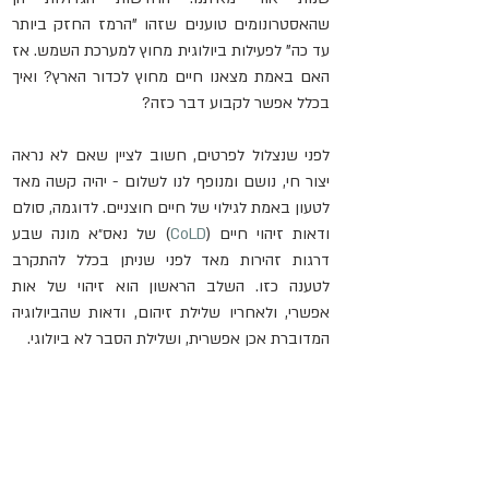
שהאסטרונומים טוענים שזהו "הרמז החזק ביותר 
עד כה" לפעילות ביולוגית מחוץ למערכת השמש. אז 
האם באמת מצאנו חיים מחוץ לכדור הארץ? ואיך 
בכלל אפשר לקבוע דבר כזה?
לפני שנצלול לפרטים, חשוב לציין שאם לא נראה 
יצור חי, נושם ומנופף לנו לשלום - יהיה קשה מאד 
לטעון באמת לגילוי של חיים חוצניים. לדוגמה, סולם 
ודאות זיהוי חיים (
CoLD
) של נאס״א מונה שבע 
דרגות זהירות מאד לפני שניתן בכלל להתקרב 
לטענה כזו. השלב הראשון הוא זיהוי של אות 
אפשרי, ולאחריו שלילת זיהום, ודאּות שהביולוגיה 
המדוברת אכן אפשרית, ושלילת הסבר לא ביולוגי.