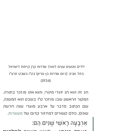
ילדים נוטעים עצים לאורך שדרות קרן קיימת לישראל 
בתל אביב (כיום שדרות בן-גוריון) בט"ו בשבט תרצ"ו 
(1936)
חג זה הוא חג יהודי מינורי, והוא אינו מוזכר בתורה. 
המקור הראשון שבו מוזכר ט"ו בשבט הוא המשנה, 
שם הכתוב מדבר על ארבע מועדי שנה חדשה 
שונים, כולם קשורים למחזור קדום של 
מעשרות
. 
אַרְבָּעָה רָאשֵׁי שָׁנִים הֵם: