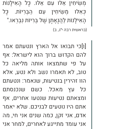
מְשִׂיחִין אֵלּוּ עִם אֵלּוּ. כָּל הָאִילָנוֹת 
כְּאִלּוּ מְשִׂיחִין עִם הַבְּרִיּוֹת. כָּל 
הָאִילָנוֹת לַהֲנָאָתָן שֶׁל בְּרִיּוֹת נִבְרְאוּ."
(בראשית רבה י"ג, ב)
[ו]כי תבואו אל הארץ ונטעתם אמר 
להם הקדוש ברוך הוא לישראל: אף 
על פי שתמצאו אותה מליאה כל 
טוב, לא תאמרו נשב ולא נטע, אלא 
הוו זהירין בנטיעות, שנאמר: ונטעתם 
כל עץ מאכל. כשם שנכנסתם 
ומצאתם נטיעות שנטעו אחרים, אף 
אתם היו נוטעים לבניכם. שלא יאמר 
אדם, אני זקן, כמה שנים אני חי, מה 
אני עומד מתייגע לאחרים, למחר אני 