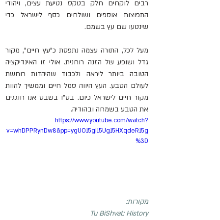
רבים לוקחים חלק בטקס נטיעת עצים, ויהודי 
התפוצות אוספים ושולחים כסף לישראל כדי 
שינטעו שם עץ בשמם.
מעל לכל, התורה עצמה נתפסת כ"עץ חיים", מקור 
גדל ושופע של הזנה רוחנית. אולי זו האינדיקציה 
הטובה ביותר ליראה ולכבוד שהיהדות רוחשת 
לעולם הטבע. העץ היווה סמל חיים וממשיך להוות 
מקור חיים לישראל כיום. בט"ו בשבט אנו חוגגים 
את הטבע בשמחה ובהודיה.
https://www.youtube.com/watch?
v=whDPPRynDw8&pp=ygUO15gi15Ug15HXqdeR15g
%3D
מקורות:
Tu BiShvat: History