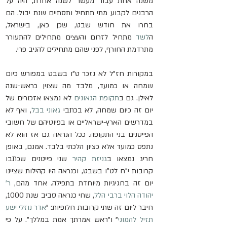
משנה אחת עבור מעשר לשנה אחרת, היה על 
הרבנים לקבוע מתי תתחיל ותסתיים שנת יבול. הם 
בחרו את חודש שבט, שכן כאן, בישראל, 
ה
לשד
 מתחיל לזרום והעצים מתחילים להתעורר 
מתרדמת החורף, לפני שהם מתחילים להניב פרי.
במקורות חז"ל לא נזכר ט"ו בשבט במפורש כיום 
שמחה או כמועד, מלבד מה שצוין כראש-שנה 
לאילן. גם ב
תקופת הגאונים
 לא נמצאו אזכורים של 
יום זה כיום שמחה, לא בכתבי 
גאוני בבל
, ואף לא 
במדרשים הארץ-ישראליים או בפיוטיהם של חשובי 
הפייטנים בני התקופה. ככל הנראה גם אז הוא לא 
נתפס כמועד אלא כציון הלכתי בלבד. אמנם, באופן 
חריג נמצאו ב
גניזת קהיר
 שני פייטנים שכתבו 
קרובות י"ח לט"ו בשבט, וכנראה היו קהילות שציינו 
יום זה בחגיגיות מיוחדת בתפילה. אחד מהם, 
ר' 
יהודה הלוי ברבי הלל
, שחי כנראה סביב שנת 1000, 
חיבר ליום זה שתי קרובות חלופיות: "
אדר נוזלי ישע 
תזיל להמוני
" ו"ראש אמרתך אמת במללך". על פי 