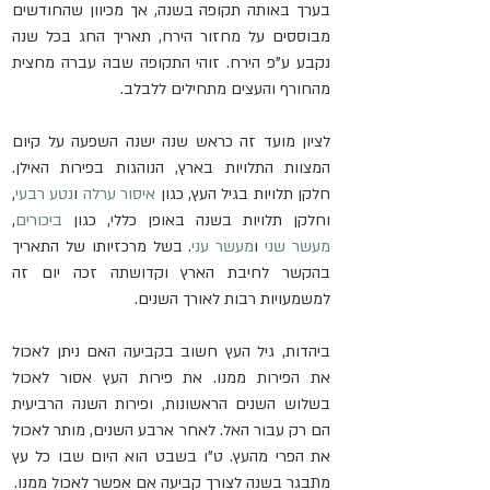
בערך באותה תקופה בשנה, אך מכיוון שהחודשים 
מבוססים על מחזור הירח, תאריך החג בכל שנה 
נקבע ע"פ הירח. זוהי התקופה שבה עברה מחצית 
מהחורף והעצים מתחילים ללבלב.
לציון מועד זה כראש שנה ישנה השפעה על קיום 
המצוות התלויות בארץ, הנוהגות בפירות האילן. 
חלקן תלויות בגיל העץ, כגון 
איסור ערלה
 ו
נטע רבעי
, 
וחלקן תלויות בשנה באופן כללי, כגון 
ביכורים
, 
מעשר שני
 ו
מעשר עני
. בשל מרכזיותו של התאריך 
בהקשר לחיבת הארץ וקדושתה זכה יום זה 
למשמעויות רבות לאורך השנים.
ביהדות, גיל העץ חשוב בקביעה האם ניתן לאכול 
את הפירות ממנו. את פירות העץ אסור לאכול 
בשלוש השנים הראשונות, ופירות השנה הרביעית 
הם רק עבור האל. לאחר ארבע השנים, מותר לאכול 
את הפרי מהעץ. ט"ו בשבט הוא היום שבו כל עץ 
מתבגר בשנה לצורך קביעה אם אפשר לאכול ממנו.