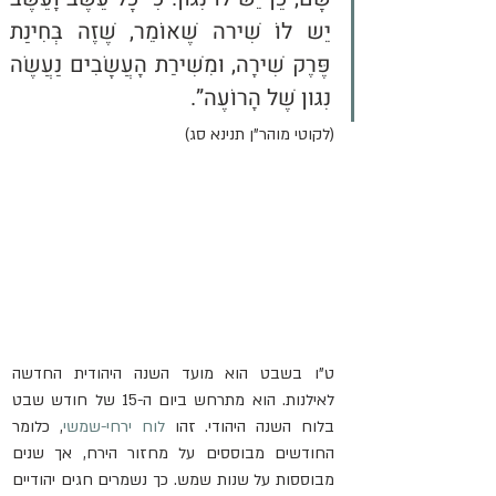
יֵש לוֹ שִׁירה שֶׁאוֹמֵר, שֶׁזֶה בְּחִינַת 
פֶּרֶק שִׁירָה, וּמִשִּׁירַת הָעֲשָׂבִים נַעֲשֶׂה 
נִגּוּן שֶׁל הָרוֹעֶה”.
(לקוטי מוהר”ן תנינא סג)
ט"ו בשבט הוא מועד השנה היהודית החדשה 
לאילנות. הוא מתרחש ביום ה-15 של חודש שבט 
בלוח השנה היהודי. זהו 
לוח ירחי-שמשי
, כלומר 
החודשים מבוססים על מחזור הירח, אך שנים 
מבוססות על שנות שמש. כך נשמרים חגים יהודיים 