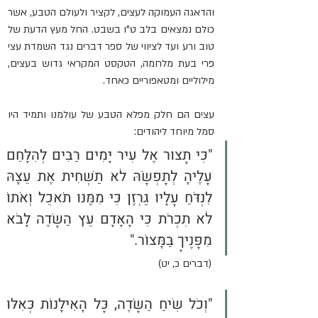
והדאגה העמוקה לעצים, לקציר ולעולם הטבע, אשר 
כולם נמצאים בלב ט"ו בשבט. החל מעץ הדעת של 
טוב ורע ועד לציווי של ספר דברים נגד השמדת עצי 
פרי בעת מלחמה, הטקסט המקראי גדוש בעצים, 
מילוליים ומטאפוריים כאחד. 
עצים הם חלק מפלא הטבע של עולמנו ותמיד היו 
סמל מיוחד ליהודים:
"כִּי תָצוּר אֶל עִיר יָמִים רַבִּים לְהִלָּחֵם 
עָלֶיהָ לְתָפְשָׂהּ לֹא תַשְׁחִית אֶת עֵצָהּ 
לִנְדֹּחַ עָלָיו גַּרְזֶן כִּי מִמֶּנּוּ תֹאכֵל וְאֹתוֹ 
לֹא תִכְרֹת כִּי הָאָדָם עֵץ הַשָּׂדֶה לָבֹא 
מִפָּנֶיךָ בַּמָּצוֹר."
 (דברים כ, יט)
"וְכֹל שִׂיחַ הַשָּׂדֶה, כָּל הָאִילָנוֹת כְּאִלּוּ 