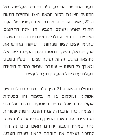
בעת החדשה הושפע ט"ו בשבט מעלייתה של 
התנועה הציונית בסוף המאה ה-19 ותחילת המאה 
ה-20, אשר הדגישה מחדש את קשריו של העם 
היהודי לארץ ולעולם הטבע. היו אלה החלוצים 
הציוניים – בתמיכה כלכלית מיהודים ברחבי העולם 
שתרמו עצים לציון שמחות – שייערו מחדש את 
ארץ ישראל, בעיקר בחסות הקרן הקיימת לישראל. 
כתוצאה מדגש זה על נטיעת עצים – בט”ו בשבט 
ולאורך כל השנה – עומדת ישראל כמדינה היחידה 
בעולם עם גידול כמעט קבוע של עצים.
בתחילת המאה ה־21 הפך ט"ו בשבט גם ליום ציון 
אקולוגי, ועוסקים בו הן בלימוד והן בפעילות 
אקולוגית בפועל. גופים העוסקים בהגנה על החי 
והצומח, כגון החברה להגנת הטבע ורשות שמורות 
הטבע יחד עם משרד החינוך, הכריזו על ט"ו בשבט 
כחג שמירת הטבע. יהודים רואים ביום זה דרך 
להזכיר לעצמם את חובתם לדאוג לעולם הטבע. 