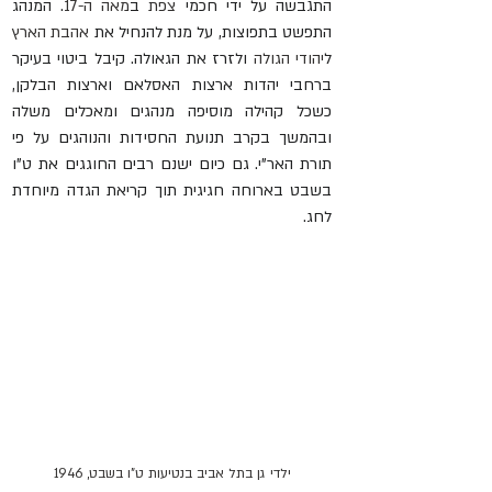
התגבשה על ידי חכמי 
צפת
 ב
מאה ה-17
. המנהג 
התפשט בתפוצות, על מנת להנחיל את 
אהבת הארץ
ל
יהודי הגולה
 ולזרז את הגאולה. קיבל ביטוי בעיקר 
ברחבי יהדות ארצות האסלאם וארצות הבלקן, 
כשכל קהילה מוסיפה מנהגים ומאכלים משלה 
ובהמשך בקרב תנועת החסידות והנוהגים על פי 
תורת 
האר"י
. גם כיום ישנם רבים החוגגים את ט"ו 
בשבט בארוחה חגיגית תוך קריאת הגדה מיוחדת 
לחג. 
ילדי גן בתל אביב בנטיעות ט"ו בשבט, 1946