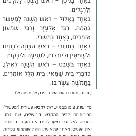
בְּאֶחָד בְּנִיסָן – רֹאשׁ הַשָּׁנָה לַמְּלָכִים 
וְלָרְגָלִים.
בְּאֶחָד בֶּאֱלוּל – רֹאשׁ הַשָּׁנָה לְמַעְשַׂר 
בְּהֵמָה. רַבִּי אֶלְעָזָר וְרַבִּי שִׁמְעוֹן 
אוֹמְרִים, בְּאֶחָד בְּתִשְׁרֵי.
בְּאֶחָד בְּתִשְׁרֵי – רֹאשׁ הַשָּׁנָה לַשָּׁנִים 
וְלַשְּׁמִטִּין וְלַיּוֹבְלוֹת, לַנְּטִיּעָה וְלַיְרָקוֹת.
בְּאֶחָד בִּשְׁבָט – רֹאשׁ הַשָּׁנָה לָאִילָן, 
כְּדִבְרֵי בֵית שַׁמַּאי. בֵּית הִלֵּל אוֹמְרִים, 
בַּחֲמִשָּׁה עָשָׂר בּוֹ.
(משנה, מסכת ראש השנה, פרק א', משנה א')
מדי שנה, ציפו מבני ישראל להביא עשירית ("מעשר") 
מפירותיהם לבית המקדש בירושלים, שם ניתנו 
כמנחה לאל וגם סייעו לקיים את מעמד הכוהנים 
ואת העניים. מאחר שלא ניתן היה להשתמש בפירות 