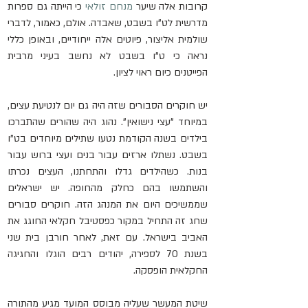
קרובות אלה שיער 
מנחם זולאי
 כי הייתה גם ספרות 
מדרשית לט"ו בשבט, שאבדה. אולם, כאמור, לדברי 
שולמית אליצור, פיוטים אלה ייחודיים, ובאופן כללי 
נראה כי ט"ו בשבט לא נחשב בעיני מרבית 
הפייטנים כיום ראוי לציון.
יש חוקרים הסבורים שזה היה גם יום לנטיעת עצים, 
במיוחד "עצי נישואין". נהוג היה שהורים שהתברכו 
בילדים בשנה הקודמת נטעו שתילים מיוחדים בט"ו 
בשבט. נשתלו ארזים עבור בנים ועצי ברוש עבור 
בנות. כשהילדים גדלו והתחתנו, העצים נכרתו 
והשתמשו בהם כחלק מהחופה. יש ישראלים 
שממשיכים היום את המנהג הזה. חוקרים סבורים 
שחג זה התחיל במקור כפסטיבל חקלאי החוגג את 
האביב בישראל. עם זאת, לאחר חורבן בית שני 
בשנת 70 לספירה, יהודים רבים הוגלו והחגיגה 
החקלאית הופסקה.
שיטת המעשר שעליה מבוסס המועד מגיע מהתורה 