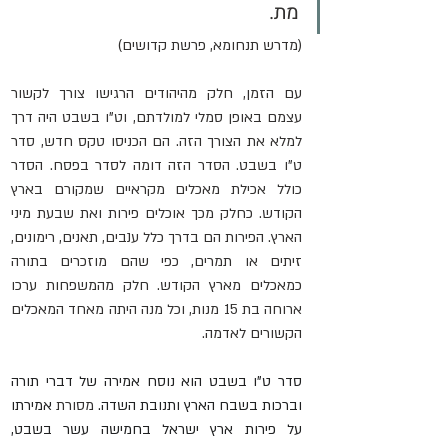
מת. 
(מדרש תנחומא, פרשת קדושים)     
עם הזמן, חלק מהיהודים הרגישו צורך לקשור 
עצמם באופן סמלי למולדתם, וט"ו בשבט היה דרך 
למלא את הצורך הזה. הם הכניסו טקס חדש, סדר 
ט"ו בשבט. הסדר הזה דומה לסדר בפסח. הסדר 
כולל אכילת מאכלים מקראיים שמקורם בארץ 
הקודש. כחלק מכך אוכלים פירות ואת שבעת מיני 
הארץ. הפירות הם בדרך כלל ענבים, תאנים, רימונים, 
זיתים או תמרים, כפי שהם מוזכרים בתורה 
כמאכלים מארץ הקודש. חלק מהמשפחות ערכו 
ארוחה בת 15 מנות, וכל מנה היתה מאחד המאכלים 
הקשורים לאדמה.
סדר ט"ו בשבט הוא נוסח אמירה של דברי תורה 
וברכות בשבח הארץ ותנובת השדה. 
מסורת
 אמירתו 
על פירות ארץ ישראל בחמישה עשר בשבט, 