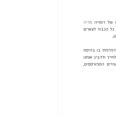
מריה 
 ואת פמליית הענק שלה למשך חודשיים, ומאז דבק בו הניחוח הקיסרי. אבל עם כל הכבוד לצארים 
.
את השיעור הכי מעניין בהיסטוריה קיבלתי דווקא מספרון מידע קטן שהיה מונח על השולחן. דפדפתי בו בהיסח 
הדעת בין לגימה לביס מהקרואסון, עד שהעין שלי נתפסה על תמונה ישנה וטקסט שגרם לי לחייך ולהבין: אנחנו 
יושבים בתוך "חדר לידה" מוזיקלי. ממש כאן, על המרצפות האלו, נולד ב-1902 אחד השירים המפורסמים, 