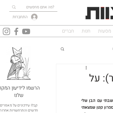
התחברות
מסעות
חנות
חברים
): על
הרשמו לידיעון המקוו
שלנו
בבוקר הראשון שלנו בסורנטו, בתוך השקט שאחרי הקתדרלות של סיציליה ולפני ההופעה, ישבתי עם הבן שלי 
קבלו עידכונים על מאמרים
לקפה במרפסת של מלון "טרמונטנו". הנוף היה עוצר נשימה, אבל מה שתפס אותי היה דווקא ספרון קטן שמצאתי 
חדשים והתרחשויות אחרות