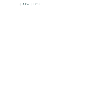
ביירון
, 
איבסן
.