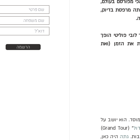
על השולחן. בתוך דקה, כל מה שידעתי על הרומנטיקה האיטלקית התהפך: מסתבר שהשיר הכי מפורסם בעולם, 
זה שביצעו כולם מפבארוטי ועד אלביס, לא נכתב לאהובה שעזבה. הוא נכתב ב-1902 על אותה מרפסת בדיוק, 
.
במאמר הרביעי בפרק האיטלקי, אני לוקח אתכם למסע בזמן במלון שהוא בעצם מוזיאון: איך לובי פוליטי הופך 
לקלאסיקה עולמית? זה סיפור על היסטוריה, על ה"טיול הגדול", ועל המוזיקה שמנצחת את הזמן (ואת 
הרשמה
). זה לא היה סתם קפה של בוקר. המלון הזה הוא מוסד. הוא יושב על 
ול
" (Grand Tour) 
ות. 
גתה
 היה כאן, 