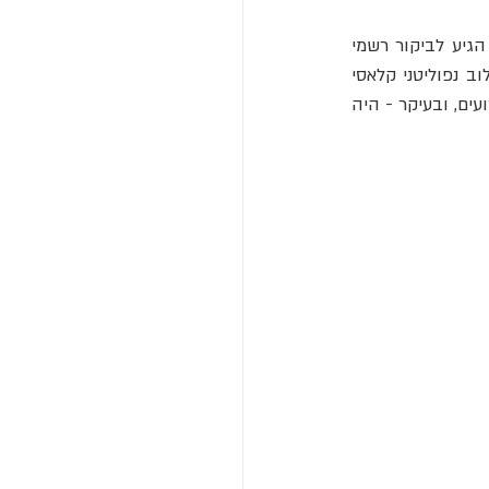
 (Giuseppe Zanardelli), הגיע לביקור רשמי 
בסורנטו והתארח במלון טרמונטנו. בעל המלון, גוליילמו טרמונטנו (שהיה גם ראש העיר - שילוב נפוליטני קלאסי 
של עסקים ופוליטיקה), היה בבעיה. סורנטו הייתה עיירה יפהפייה אך מוזנחת. הכבישים היו גרועים, ובעיקר - היה 