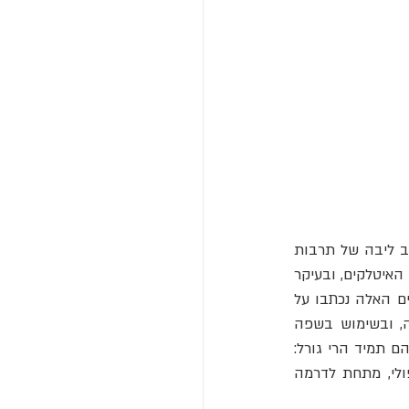
לפני שאספר את הסיפור המצחיק שמאחורי השיר, צריך להבין את ההקשר. אנחנו נמצאים בלב ליבה של תרבות 
" (Canzone Napoletana). עבור רוב העולם, זו "מוזיקה איטלקית". אבל עבור האיטלקים, ובעיקר 
עבור אנשי הדרום, זהו ז'אנר מקודש. זו לא מוזיקת פולקלור פשוטה, זו אופרה לעניים. השירים האלה נכתבו על 
ידי משוררים ומלחינים מהשורה הראשונה, והם מאופיינים במלנכוליה מתוקה, בדרמה גדולה, ובשימוש בשפה 
הנפוליטנית (שהיא שפה בפני עצמה, עסיסית ומתנגנת יותר מהאיטלקית הרשמית). הנושאים הם תמיד הרי גורל: 
אהבה נכזבת, השמש הבוערת, הים הבוגדני, והגעגוע. אוי, הגעגוע. אבל כמו כל דבר בנאפולי, מתחת לדרמה 