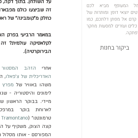
מל המעופף מביא לכם
טים יוצאי דופן ומותרות של
כחלק מ"קומבינה" של ראש 
 קדם אל מפתן דלתכם, כמו
כלים ועזרים למסעות מחקר
פתקה.
ביקור בחנות
הבירוקרטיה).
אחרי 
הזהב המסנוור 
האדריכלית של צ'פאלו
, ה
משהו באוויר של 
מפרץ נ
טרמונטנו" (
l Tramontano
קצה הצוק, משקיף על הי
המפורסם - אותו מסלול ח