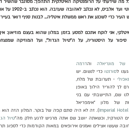
העיר כדי לשכנע את ראש ממשלת איטליה... לבנות סניף דואר בעיירה
של מונריאלה
 וה
דרמה 
גענו ל
סורנטו
 כדי לנשום. יש 
אפולי
 - תערובת של מלח, 
לימונים והיסטוריה - שגורם לך להוריד הילוך באופן 
מיידי. בבוקר הראשון שלנו שם, התיישבתי עם בני 
לארוחת בוקר במרפסת של מלון "אימפריאל 
Imperial Hote
ם הטורקיז, וכשאתה יושב שם אתה מרגיש לרגע חלק מה"
טיול הגד
ובה שעשו אצילים ואמנים אירופאים במאות הקודמות כדי לספוג תרב