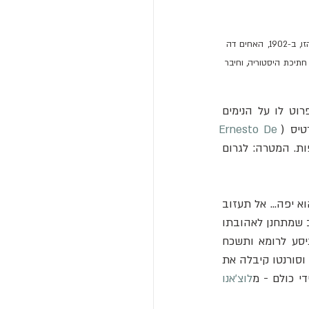
זהו העמוד מתוך ספרון המידע של המלון שבו נתקלתי בזמן הקפה. כאן, המלון מצהיר בגאווה רשמית: "על המרפסת הזו, ב-1902, האחים דה 
ושבים בתוך חתיכת היסטוריה, וחיבר 
ראש העיר ידע שנאומים משעממים לא יעבדו על ראש הממשלה. הוא היה צריך משהו שיפרוט לו על הנימים 
טיס (
Ernesto De 
) - צמד ה"לנון ומקרטני" של סורנטו באותה תקופה - וביקש מהם לכתוב שיר בדחיפות. המטרה: לגרום 
התוצאה הייתה "Torna a Surriento". כששומעים את המילים הממיסות: "ראה את הים, כמה הוא יפה... אל תעזוב 
אותי, אל תיתן לי את הכאב הזה... חזור לסורנטו, תן לי לחיות!", אנחנו מדמיינים מאהב שבור לב שמתחנן לאהובתו 
שעוזבת בספינה. בפועל? זו הייתה תחינה של לוביסט פוליטי: "אדוני ראש הממשלה, אל תיסע לרומא ותשכח 
אותנו! תן לנו תקציבים! תבנה לנו דואר!". וזה עבד. צנארדלי התרגש עד דמעות, הבטיח לעזור, וסורנטו קיבלה את 
י כולם - מ
לוצ'אנו 