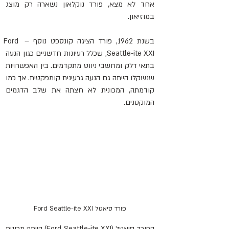
אחד לא מצא, פורד נוקלאון נשארה רק מוצג 
במוזיאון.
בשנת 1962, פורד הציגה קונספט נוסף – Ford 
Seattle-ite XXI, שכלל רעיונות חדשניים כגון הנעה 
בתאי דלק ומחשבי ניווט מתקדמים. בין האפשרויות 
שנשקלו הייתה גם הנעה גרעינית קומפקטית. אך כמו 
קודמתה, המכונית לא חצתה את שלב הדגמים 
המוקטנים.
פורד סיאטל Ford Seattle-ite XXI
הפורד סיאטל (Ford Seattle-ite XXI) הייתה מכונית 