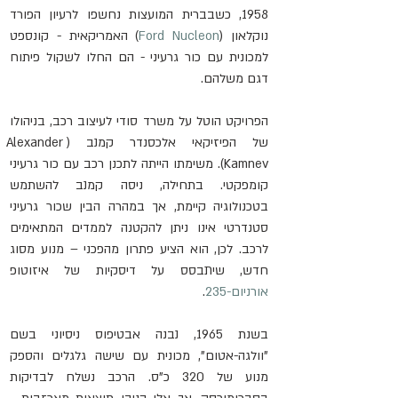
1958, כשבברית המועצות נחשפו לרעיון הפורד 
נוקלאון (
Ford Nucleon
) האמריקאית - קונספט 
למכונית עם כור גרעיני - הם החלו לשקול פיתוח 
דגם משלהם.
הפרויקט הוטל על משרד סודי לעיצוב רכב, בניהולו 
של הפיזיקאי אלכסנדר קמנב (Alexander 
Kamnev). משימתו הייתה לתכנן רכב עם כור גרעיני 
קומפקטי. בתחילה, ניסה קמנב להשתמש 
בטכנולוגיה קיימת, אך במהרה הבין שכור גרעיני 
סטנדרטי אינו ניתן להקטנה לממדים המתאימים 
לרכב. לכן, הוא הציע פתרון מהפכני – מנוע מסוג 
חדש, שיתבסס על דיסקיות של איזוטופ 
אורניום-235
.
בשנת 1965, נבנה אבטיפוס ניסיוני בשם 
"וולגה-אטום", מכונית עם שישה גלגלים והספק 
מנוע של 320 כ"ס. הרכב נשלח לבדיקות 