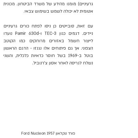
גרעיניים) מומנו מהידע של משרד הביטחון. מכונית 
אטומית לא יכולה לשמש בשימוש צבאי.
עם זאת, סובייטים כן ניסו לפתח כורים גרעיניים 
ניידים. דגמים כגון TEC-3 ו-Pamir 630d נועדו 
לייצור חשמל באזורים מרוחקים כמו הקוטב 
הצפוני. אך גם פיתוחים אלו נגנזו - הדגם הראשון 
בוטל ב-1969 בשל חוסר כדאיות כלכלית, והשני 
נשלח לגריסה לאחר אסון צ'רנוביל.
פורד נוקלאון Ford Nucleon 1957