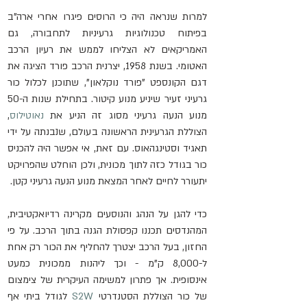
למרות שנראה היה כי הרוסים פיגרו אחרי ארה"ב 
בפיתוח טכנולוגיות גרעיניות לתחבורה, גם 
האמריקאים לא הצליחו לממש את רעיון הרכב 
האטומי. בשנת 1958, יצרנית הרכב פורד הציגה את 
דגם הקונספט "פורד נוקלאון", שתוכנן לכלול כור 
גרעיני זעיר שיניע מנוע קיטור. בתחילת שנות ה-50 
מנוע הנעה גרעיני מסוג זה הניע את 
נאוטילוס
, 
הצוללת הגרעינית הראשונה בעולם, שנבנתה על ידי 
תאגיד וסטינגהאוס. עם זאת, אי אפשר היה להכניס 
כור בגודל כזה לתוך מכונית, ולכן הוחלט שהפרויקט 
יתעורר לחיים לאחר המצאת מנוע הנעה גרעיני קטן.
כדי להגן על הנהג והנוסעים מקרינה רדיואקטיבית, 
המהנדסים תכננו קפסולת הגנה בתוך הרכב. על פי 
החזון, בעל הרכב יצטרך להחליף את הכור רק אחת 
ל-8,000 ק"מ - וכך ליהנות ממכונית כמעט 
אינסופית. אך פתרון למשימה העיקרית של צימצום 
של כור הצוללת הסטנדרטי 
S2W
 לגודל ביתי אף 