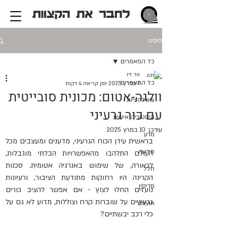
פוסט
כל המאמרים
גור זיו
כל המאמרים
7 במרץ 2025
זמן קריאה 4 דקות
וולגה-אטום: מכונית סובייטית
ציוויליזציות
עם כור גרעיני
היסטוריה אישית
עודכן:
10 במרץ 2025
מדע
בראשית עידן הכוח הגרעיני, מדענים ומעצבים מכל 
תודעה
העולם התלהבו מהאפשרויות הבלתי מוגבלות, 
לכאורה, של שימוש באנרגיה אטומית. סכנות 
חלל
הקרינה היו רחוקות מתודעת הציבור, ורעיונות 
מדיסין
נועזים החלו לצוץ - אם אפשר להציב כורים 
גרעיניים על שוברות קרח וצוללות, מדוע לא גם על 
חוצנים
כלי רכב יבשתיים?