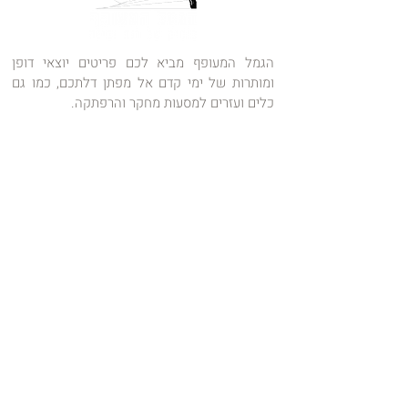
הגמל המעופף מביא לכם פריטים יוצאי דופן
ומותרות של ימי קדם אל מפתן דלתכם, כמו גם
כלים ועזרים למסעות מחקר והרפתקה.
ביקור בחנות
חדש!!!
האם יש לכם סיפורים משפחתיים מרתקים,
תמונות נדירות או מסמכים מרגשים שעוברים מדור
לדור? עכשיו זה הזמן לשתף אותם!
אנו שמחים להכריז על קטגוריה חדשה: