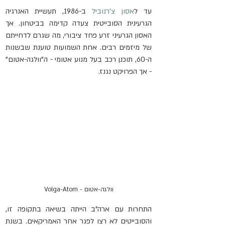
עד ל
אסון צ'רנוביל
 ב-1986, תעשיית האנרגיה 
הגרעינית הסובייטית צעדה קדימה בביטחון. אך 
האסון הגרעיני זרע פחד ציבורי, מה שגרם לדחייתם 
של מיזמים רבים. אחת השמועות טוענת שבשנות 
ה-60, תוכנן רכב בעל מנוע אטומי - ה"וולגה-אטום" 
- אך הפרויקט נגנז.
וולגה-אטום - Volga-Atom
התחרות עם ארה"ב הייתה בשיאה בתקופה זו, 
והסובייטים לא רצו לפגר אחר האמריקאים. בשנת 