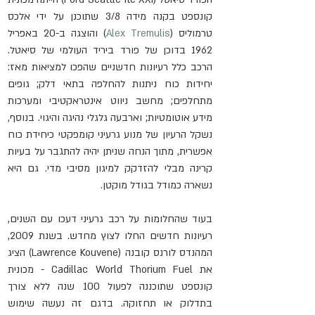
קונספט בקנה מידה 3/8 שתוכנן על ידי אלכס 
טרמוליס (
Alex Tremulis
) והוצגה ב-20 באפריל 
1962 בדוכן של פורד ביריד העולמי של סיאטל. 
הרכב כלל רעיונות חדשניים שהפכו למציאות מאז: 
יחידות כוח ניתנות להחלפה בתאי דלק; גופים 
מתחלפים; מחשב ניווט אינטראקטיבי ומערכות 
מידע אוטומטיות; וארבעה גלגלי נהיגה והיגוי. בנוסף, 
נשקל הרעיון של מנוע גרעיני קומפקטי כיחידת כוח 
אפשרית, מתוך הנחה שניתן יהיה להתגבר על בעיות 
קרינה מבלי להזדקק למיגון מסיבי מדי. גם היא 
נשארה כמודל בגודל מוקטן.
בעוד שהחלומות על רכב גרעיני דעכו עם השנים, 
רעיונות חדשים החלו לצוץ מחדש. בשנת 2009, 
המהנדס לורנס קובנה (Lawrence Kouvene) הציג 
את Cadillac World Thorium Fuel - מכונית 
קונספט שתוכננה לפעול 100 שנה ללא צורך 
בתדלוק או תחזוקה. בדגם זה נעשה שימוש 