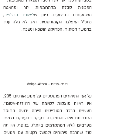
בסברומורסק, אך אלו הניבו תוצאות מאכזבות - 
המכונית סבלה מהתחממות יתר ומהאטה 
משמעותית בביצועים. כיוון ש
ליאוניד ברז'נייב
, 
מזכ"ל המפלגה הקומוניסטית דאז, לא גילה עניין 
בהמשך הפיתוח, הפרויקט הוקפא ונשכח.
וולגה-אטום - Volga-Atom
על אף התיאורים הפנטסטיים על מנוע אורניום-235, 
אין ראיות מוצקות לקיומה של ה"וולגה-אטום". 
תעשיית הרכב הסובייטית הייתה ידועה בחוסר 
החדשנות שלה והתמקדה בעיקר בהעתקת דגמים 
מערביים (ולא המתקדמים ביותר). בנוסף, אין זה 
סוד שהרבה פיתוחים (למשל רקטות עם מנועים 