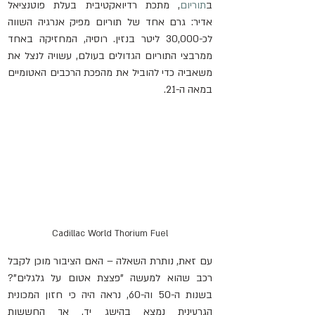
ב
תוריום
, מתכת רדיואקטיבית בעלת פוטנציאל 
אדיר: גרם אחד של תוריום מפיק אנרגיה השווה 
לכ-30,000 ליטר בנזין. רוסיה, המחזיקה באחד 
ממרבצי התוריום הגדולים בעולם, עשויה לנצל את 
משאביה כדי להוביל את מהפכת הרכבים האטומיים 
במאה ה-21.
Cadillac World Thorium Fuel
עם זאת, נותרת השאלה – האם הציבור מוכן לקבל 
רכב שהוא למעשה "פצצת אטום על גלגלים"? 
בשנות ה-50 וה-60, נראה היה כי חזון המכונית 
הגרעינית נמצא בהישג יד, אך החששות 