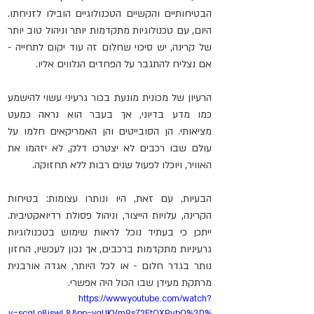
הבטיחותיים והקשיים הטכנולוגיים הובילו לזניחתו. 
היום, עם טכנולוגיות מתקדמות יותר וניהול טוב יותר 
של קרינה, יש סיכוי שחלום זה עוד יקום לתחייה - 
אם נצליח להתגבר על הפחדים הנלווים אליו.
הרעיון של מכונית מונעת בכור גרעיני עשוי להישמע 
כמו מדע בדיוני, אך בעבר הוא נראה כמעט 
מציאותי. הן הסובייטים והן האמריקאים חלמו על 
עולם שבו רכבים לא יצטרכו דלק, לא יזהמו את 
האוויר, ויוכלו לפעול שנים רבות ללא תחזוקה.
הבעיות, עם זאת, היו ונותרו עצומות: בטיחות 
הקרינה, עלויות הייצור, וניהול פסולת רדיואקטיבית. 
ייתכן כי בעתיד נוכל לראות שימוש בטכנולוגיות 
גרעיניות מתקדמות ברכבים, אך נכון לעכשיו, החזון 
נותר בגדר חלום - או לכל היותר, אגדה אורבנית 
מרתקת מעידן שבו הכול היה אפשרי.
https://www.youtube.com/watch?
v=scqLo8jswL8&pp=ygUKVm9sZ2EtQXRvbQ%3D%