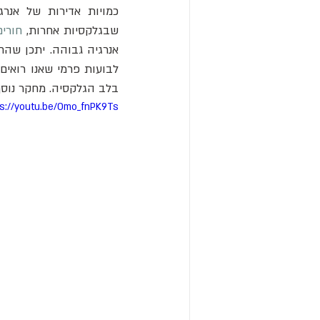
שבגלקסיות אחרות, 
חורים
בלב הגלקסיה. מחקר נוסף של בועות קרני ה-X ובועות
ps://youtu.be/Omo_fnPK9Ts