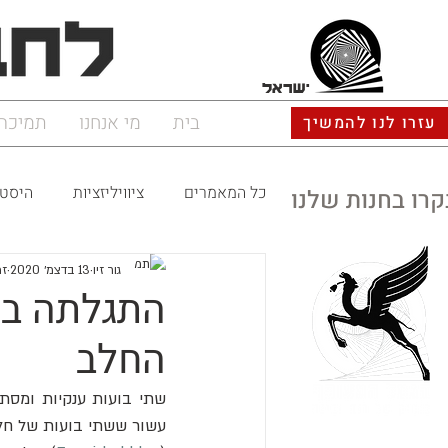
ישראל
בית
מי אנחנו
תמיכה
עזרו לנו להמשיך
כל המאמרים
ציוויליזציות
היסטו
קרו בחנות שלנו
גור זיו
13 בדצמ׳ 2020
זמ
התגלתה בו
החלב
שתי בועות ענקיות ומסתו
עשור ששתי בועות של חלקי