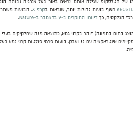
ו של הטלסקופ שגילה אותם, נראים באור בעל אנרגיה גבוהה הנק
eROSIT
 חשף בועות גדולות יותר, שנראות ב
קרני X
כז הגלקסיה, כך 
דיווחו החוקרים ב-9 בדצמבר ב-Nature
.
וצג בחום בתמונה) זוהר בקרני גמא, כתוצאה מזה שחלקיקים בעלי א
מקיימים אינטראקציה עם גז ואבק. בועות פרמי פולטות קרני גמא בעל
ה. 