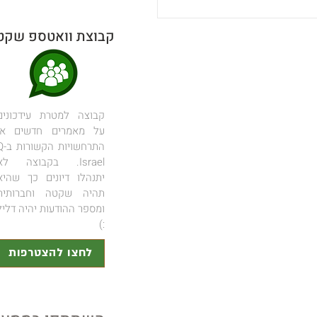
אל המקום השקט ביותר
ת השמש בחיפוש אחר
קבוצת וואטספ שקט
שבו הכל התחיל
קבוצה למטרת עידכונים
על מאמרים חדשים או
התרחשויות הקשו
Israel. בקבוצה לא
יתנהלו דיונים כך שהיא
תהיה שקטה וחברותית
ומספר ההודעות יהיה דליל
:)
לחצו להצטרפות