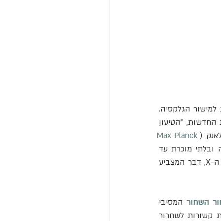
בעבר, החוקרים ראו קשת קרני X מעל המישור הגלקטי. אך שום מבנה כזה לא זוהה מתחת למישור הגלקסיה. 
חוסר הסימטריה הזה הביא כמה מדענים לבטל את האפשרות לבועות קרני X. עם התוצאות החדשות, "הטיעון 
אנק (
Max Planck 
) בגרמניה. נתוני ה-eROSITA חושפים בועה עמומה ובלתי מוכרת עד 
היום מתחת למישור הגלקטי, ובועה תואמת מעל. בועות קרני הגמא מצויות בתוך בועות קרני ה-X, דבר המצביע 
ור השחור
 המסיבי 
במרכז שביל החלב כרגע שקט למדי, ככל שנוגע לחורים שחורים. אך הבועות עשויות להיות קשורות לשחרור 