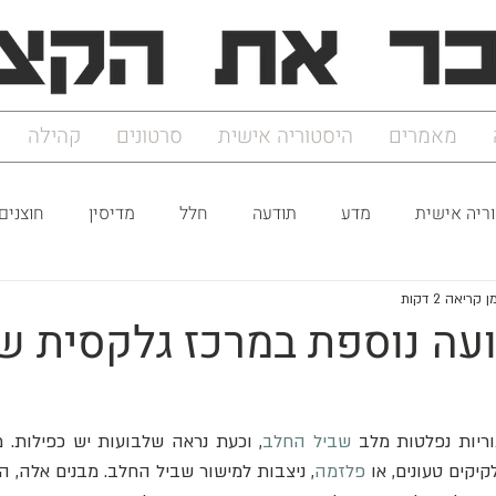
מאמרים
היסטוריה אישית
סרטונים
קהילה
ריה אישית
מדע
תודעה
חלל
מדיסין
חוצנים
ן קריאה 2 דקות
עה נוספת במרכז גלקסית ש
ריות נפלטות מלב 
שביל החלב
קים טעונים, או 
פלזמה
, ניצבות למישור שביל החלב. מבנים אלה, המ