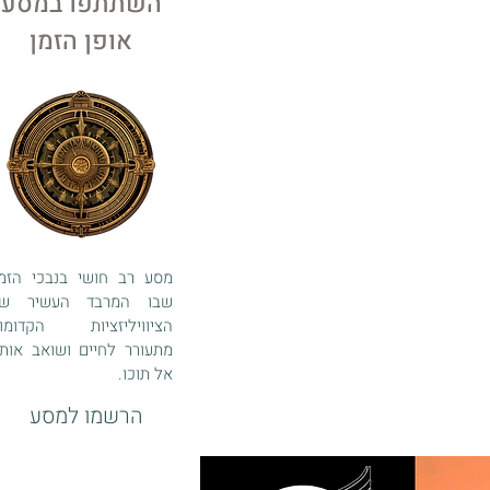
השתתפו במסע
אופן הזמן
מסע רב חושי בנבכי הזמן
שבו המרבד העשיר ש
הציוויליזציות הקדומו
מתעורר לחיים ושואב אותנ
אל תוכו.
הרשמו למסע