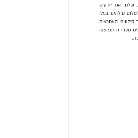
כמויות אדירות של אנרגיה שנפלטה בעבר מהחור השחור במרכז גלקסיית שביל החלב שלנו. אנו יודעים 
 אשר בולעים כמויות גדולות של חומר יכולים לפלוט סילונים בעלי 
אנרגיה גבוהה. יתכן שהחור השחור המרכזי של שביל החלב עבר דרך שלב כזה בעבר, וייצר סילונים האחראים 
לבועות פרמי שאנו רואים כיום. או שהבועות יכולות להיות תוצאה של תקופה בה כוכבים רבים נוצרו והתפוצצו 