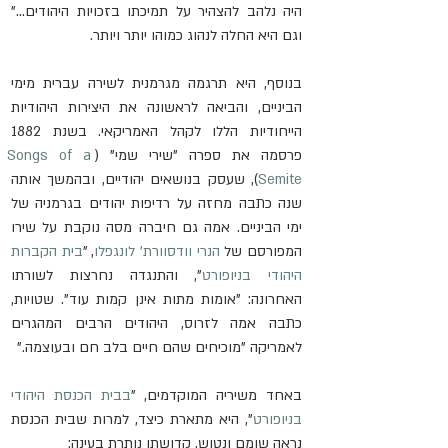
היה נלהב להצהיר על תמיכתו בזכויות היהודים…" 
וגם היא החלה לנהוג כמוהו יותר ויותר.
בנוסף, היא תרגמה מגרמנית לשירה עברית מימי 
הביניים, והביאה לראשונה את היצירות היהודיות 
הייחודיות הללו לקהל האמריקאי. בשנת 1882 
פרסמה את ספרה "שירי שמי" (
Songs of a 
Semite
), שעסק בנושאים יהודיים, ובהמשך אותה 
שנה כתבה מחזה על רדיפות יהודים בגרמניה של 
ימי הביניים. אמה גם חיברה מסה נוקבת על שירו 
המפורסם של 
הנרי וודסוורת' לונגפלו
, "
בית הקברות 
היהודי בניופורט
", והתנגדה נחרצות לשורתו 
האחרונה: "אומות מתות אינן קמות עוד". שטויות, 
כתבה אמה לזרוס, היהודים הרבים המהגרים 
לאמריקה "מוכיחים שהם חיים בלב חם ובעוצמה."
באחד משיריה המוקדמים, "
בבית הכנסת היהודי 
בניופורט
", היא מתארת כיצד, למרות שבית הכנסת 
נראה שומם ונטוש, קדושתו נותרת בעינה: