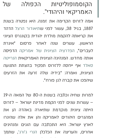
הקוסמופוליטיות הכפולה של 
האמריקאי והיהודי".
אמה לזרוס הקדימה את זמנה. היא נפטרה בשנת 
1887, בגיל 38, עשור לפני ש
תיאודור הרצל
 הדהד 
את קריאתה להקמת מולדת יהודית בקונגרס הציוני 
הראשון. עשרים שנה לאחר פרסום "איגרת 
לעברים", 
הפדרציה הציונית של אמריקה
 הדפיסה 
אותה מחדש. המנהיגה הציונית האמריקאית 
הנרייטה 
סאלד
 אף ייחסה ללזרוס תפקיד בהצתת התנועה 
הציונית, ואמרה: "בידיה שלה זרעה את הזרעים 
שיהפכו את קברה לגן פורח".
למרות שחיה וכתבה בשנות ה-80 של המאה ה-19 
– עשרות שנים לפני הקמת מדינת ישראל – לזרוס 
הייתה ציונית מוקדמת שתיארה באהדה הן את 
המהגרים היהודים לאמריקה והן את אלה שהיגרו 
לארץ ישראל. היא התכתבה עם הוגים ומנהיגים 
אחרים, והעריצה את הכלכלן 
הנרי ג'ורג'
, שתמך 