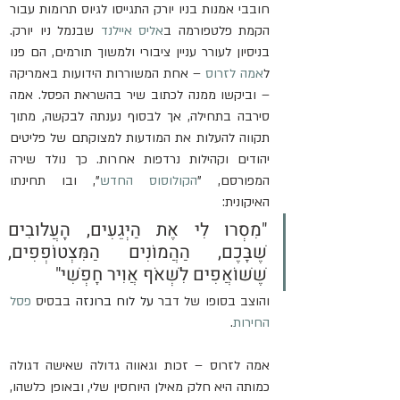
חובבי אמנות בניו יורק התגייסו לגיוס תרומות עבור 
הקמת פלטפורמה ב
אליס איילנד
 שבנמל ניו יורק. 
בניסיון לעורר עניין ציבורי ולמשוך תורמים, הם פנו 
ל
אמה לזרוס
 – אחת המשוררות הידועות באמריקה 
– וביקשו ממנה לכתוב שיר בהשראת הפסל. אמה 
סירבה בתחילה, אך לבסוף נענתה לבקשה, מתוך 
תקווה להעלות את המודעות למצוקתם של פליטים 
יהודים וקהילות נרדפות אחרות. כך נולד שירה 
המפורסם, "
הקולוסוס החדש
", ובו תחינתו 
האיקונית:
"מִסְרוּ לִי אֶת הַיְּגֵעִים, הָעֲלוּבִים 
שֶׁבָּכֶם, הַהֲמוֹנִים הַמִּצְטוֹפְפִים, 
שֶׁשּׁוֹאֲפִים לִשְׁאֹף אֲוִיר חָפְשִׁי" 
והוצב בסופו של דבר 
על לוח ברונזה 
בבסיס 
פסל 
החירות
.
אמה לזרוס – זכות וגאווה גדולה שאישה דגולה 
כמותה היא חלק מאילן היוחסין שלי, ובאופן כלשהו, 