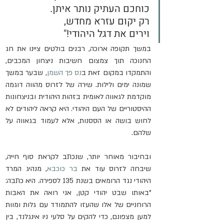
כוחכם העתיק נותר איתן.
רק יקום עזרא מחדש,
וירים את דגל היהודי!"
במשך תקופה ארוכה, רבנים בולטים ציינו את חג 
החנוכה תוך צמצום חשיבות ניצחון המכבים, 
והתמקדו במקום זאת ב
נס פך השמן
, שבער במשך 
שמונה ימים ולילות. שירה של לזרוס מהווה דוגמה 
מוקדמת לגאווה לאומית בזהות היהודית ובניצחונות 
ההיסטוריים של העם היהודי. היא קראה ליהודים לא 
לחוש בושה או הססנות, אלא לעמוד בגאווה על 
שלהם.
ובחיבור מאוחר יותר, שנכתב לקראת סוף חייה, 
שיבחה לזרוס עוד את 
בר כוכבא
, מנהיג המרד 
היהודי נגד הרומאים בשנת 135 לספירה. היא כתבה: 
"באותו שבט יהודי קטן, אני רואה את האבות 
הרוחניים של אלו שהעזו להתמודד עם גלות ומוות 
למען מצפונם, כדי להקים על סלעי ניו אינגלנד, בין 