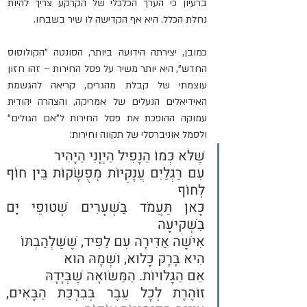
ברעיון כי הערך הכלכלי של הקרקע צריך להיות 
נחלת הכלל. היא אף הקדישה לו שיר בשבחו.
כמובן, יצירתה הידועה ביותר, הסונטה "הקולוסוס 
החדש", היא יותר משיר על פסל החירות – זהו חזון 
עוצמתי של קבלת מהגרים, קריאה להגשמת 
האידיאלים הנעלים של אמריקה, והצהרה יהודית 
עמוקה ההופכת את פסל החירות ל"אם הגולים" 
ולסמל אוניברסלי של תקווה וחירות:
שֶׁלֹּא כְּמוֹ הַנָּפִיל הַיְּוָנִי הַיָּהִיר
עִם רַגְלַיִם עֲנָקִיּוֹת מְפֻשָּׂקוֹת בֵּין חוֹף 
לְחוֹף
כָּאן תַּעֲמֹד בַּשְּׁעָרִים שְׁטוּפֵי יָם 
בִּשְׁקִיעָה
אִישָּׁה אַדִּירָה עִם לַפִּיד, שֶׁשַּׁלְהַבְתּוֹ
הִיא בָּרָק כָּלוּא, וּשְׁמָהּ הוּא
אֵם הַגָּלוּיוֹת. הַמַּשּׂוּאָה שֶׁבְּיָדָהּ
זוֹהֶרֶת לְכָל עֵבֶר בְּבִרְכַּת הַבָּאִים, 