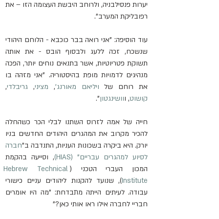
יערות פנסילבניה, ולרוחב היבשת העצומה הזו – את 
רפובליקת המערב". 
עוד הוסיפה: "אני רואה בבר כוכבא - הלוחם היהודי 
שנשכח, זכה ללעג ולבסוף הובס - את אותה 
תשוקת פטריוטיות, אשר בתנאים נוחים יותר, הפכה 
מנהיגים לדמויות מופת בהיסטוריה. "אני מזהה בו 
את רוחם של 
ויליאם מאורנג'
, 
מציני
, 
גריבלדי
, 
קושוט
, ו
וושינגטון
".
חייה של אמה לזרוס השתנו לבלי הכר כשהחלה 
להכיר מקרוב את המהגרים היהודים החדשים בניו 
יורק. היא ביקרה בשכונות העניות, התנדבה ב"
חברה 
לסיוע למהגרים עבריים" (HIAS)
, וסייעה בהקמת 
המכון העברי הטכני (
Hebrew Technical 
Institute
), שנועד להקנות ליהודים עניים כישורי 
עבודה. לעיתים הייתה מתבדחת: "מה היו אומרים 
חבריי לחברה אילו ראו אותי כאן?"