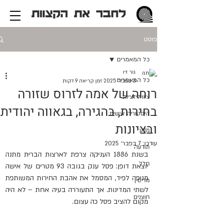
פוסט
כל המאמרים
גור זיו
כל המאמרים
3 בפבר׳ 2025
זמן קריאה 9 דקות
רוחה של אמה לזרוס שזורה
ציוויליזציות
בחירות, בהגירה, בגאווה יהודית
היסטוריה אישית
ובציונות
מדע
עודכן:
7 בפבר׳ 2025
תודעה
בשנת 1886 העניקה צרפת לארצות הברית מתנה 
חלל
יוצאת דופן: פסל ענק בגובה 93 מטרים של אישה 
מניפה לפיד, המסמל את אהבת החירות המשותפת 
מדיסין
לשתי המדינות. אך התעוררה בעיה אחת – לא היה 
חוצנים
מקום להציב פסל כה עצום.