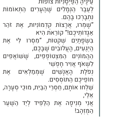
עֵינֶיהָ הַפַּיְסָנִיּוֹת צוֹפוֹת
לְעֵבֶר הַנְּמָלִים שֶׁהֶעָרִים הַתְּאוֹמוֹת 
נִתְבָּרְכוּ בָּהֶם.
”שָׁמְרוּ, אֲרָצוֹת קַדְמוֹנִיּוּת, אֶת זֹהַר 
אַגָּדוֹתֵיכֶם!” קוֹרֵאת הִיא
בִּשְׂפָתַיִם שְׁקֵטוֹת, ”מִסְרוּ לִי אֶת 
הַיְּגֵעִים, הָעֲלוּבִים שֶׁבָּכֶם,
הַהֲמוֹנִים הַמִּצְטוֹפְפִים, שֶׁשּׁוֹאֲפִים 
לִשְׁאֹף אֲוִיר חָפְשִׁי
נְפֹלֶת הָאֲנָשִׁים שֶׁמְּמַלְּאִים אֶת 
חוֹפֵיכֶם הַתּוֹסְסִים.
שִׁלְחוּ אוֹתָם, חַסְרֵי הַבַּיִת, מוּכֵּי סְעָרָה, 
אֵלַי,
אֲנִי מְנִיפָה אֶת הַלַּפִּיד לְיַד הַשַּׁעַר 
הַמֻּזְהָב!