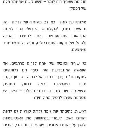
הנכונות שצריך היה לומר – הישג קשה אף יותר מזה 
של הפסל". 
מילותיו של לואל - כמו גם מילותיה של לזרוס - היו 
נבואיים. היום, "הקולוסוס החדש" הפך לאחת 
הקריאות המשמעותיות ביותר לתמיכה בהגירה 
ולסמל של תקווה אוניברסלית, והיא רלוונטית יותר 
מאי פעם.
כל שיריה וכתביה של אמה לזרוס מרתקים, אך 
השאלה המתבקשת היא: כיצד הם רלוונטיים 
לתקופתנו? בעידן שבו ישראל לכודה בסכסוך עקוב 
מדם, כשהשלום נראה רחוק מתמיד, 
וכשאנטישמיות גוברת ברחבי העולם – האם יש 
מסקנות שניתן להסיק ממילותיה?
ראשית, כתיבתה של אמה לזרוס קוראת לנו להיות 
יהודים גאים, לעמוד בנחישות מול האנטישמיות 
ולהגן על יהודים אחרים. פעמים רבות מדי, יהודים 