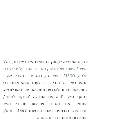
לזרוס המשיכה לעסוק בנושאים אלו ביצירתה, כולל 
השיר "
השומר של הדיסק האדום: הוגד על ידי אזרח 
מלטה, 1300
". בשיר זה, המספר - נוצרי גאה - 
מתאר כיצד כל יהודי נדרש לענוד טלאי אדום כדי 
לסמן את זהותו ולהרחיק ממנו את יתר האוכלוסייה. 
בנוסף, היא כתבה את המחזה "
הריקוד למוות
", 
המתאר את הטבח שביצעו תושבי העיר 
נורדהאוזן
 בגרמניה ביהודים בשנת 1349, במהלך 
התפרצות מגפת 
דבר הבלוטות
.