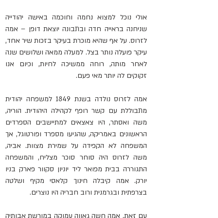
אולי נוכל למצוא נחמה וחוכמה באישה יהודייה 
שניחנה בראייה חדה ובתבונה יוצאת דופן – אמה 
לזרוס. על אף שהיא מוכרת בעיקר בזכות שיר אחד, 
עיקר פועלה נותר בצל. למעלה ממאה ושלושים שנה 
לאחר מותה, רוחה ממשיכה לחיות, וכיום אנו 
זקוקים לה יותר מאי פעם.
אמה לזרוס נולדה בשנת 1849 למשפחה יהודית 
מתבוללת עם קשר רופף לקהילה היהודית. הוריה, 
משה ואסתר, היו צאצאים למתיישבים הספרדים 
הראשונים באמריקה, שהגיעו מספרד ופורטוגל, אך 
המשפחה לא הקפידה על שמירת מצוות. אביה, 
משה לזרוס היה סוחר סוכר מצליח, והמשפחה 
התגוררה בבית מפואר ליד יוניון סקוור פארק בניו 
יורק. אמה קיבלה חינוך קלאסי מקיף ושלטה 
בצרפתית ובגרמנית ורוב חבריה היו נוצרים.
עם זאת, אמה חשה גאווה עמוקה במורשת אבותיה 