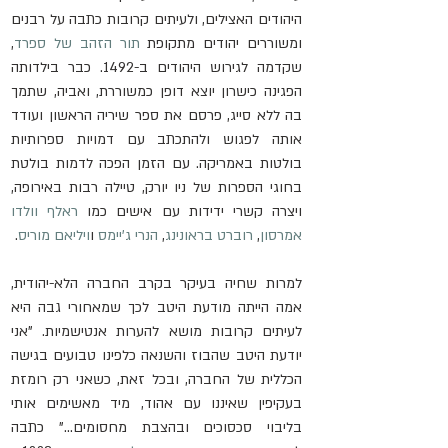
היהודים האצילים, ולעיתים קרובות כתבה על רבנים 
ומשוררים יהודים מתקופת 
תור הזהב של ספרד
, 
שקדמה לגירוש היהודים ב-1492. כבר בילדותה 
הפגינה כישרון יוצא דופן כמשוררת, ואביה, שתמך 
בה ללא סייג, פרסם את ספר שיריה הראשון ועודד 
אותה לפגוש ולהתכתב עם דמויות ספרותיות 
בולטות באמריקה. עם הזמן הפכה לדמות בולטת 
בחוגי הספרות של ניו יורק, טיילה רבות באירופה, 
ויצרה קשרי ידידות עם אישים כמו 
ראלף וולדו 
אמרסון
, 
רוברט בראונינג
, 
הנרי ג'יימס
 ו
ויליאם מוריס
.
למרות שחיה בעיקר בקרב החברה הלא-יהודית, 
אמה הייתה מודעת היטב לכך שמאחורי גבה היא 
לעיתים קרובות מושא להערות אנטישמיות. "אני 
יודעת היטב שהבוז והשנאה כלפינו טבועים בגישה 
הכללית של החברה, ובכל זאת, כשאני רק רומזת 
בעקיפין שאיננו עם אהוד, מיד מאשימים אותי 
בליבוי סכסוכים ובהצבת מחסומים..." כתבה 