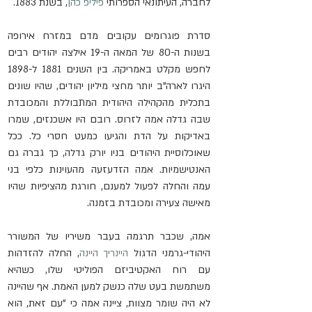
לחברה, העיתונאי הספרותי 
פיליפ כהן
, בשנת 1883.
סדרת פוגרומים עקובים מדם במזרח אירופה 
בשנות ה-80 של המאה ה-19 אילצה יהודים רבים 
לחפש מקלט באמריקה. בין השנים 1881 ל-1898 
היגרו לארה"ב יותר מחצי מיליון יהודים, שהיו שונים 
בתכלית מהקהילה היהודית המתבוללת והמכובדת 
שבה גדלה אמה לזרוס. רובם היו אשכנזים, שמרו 
באדיקות על הדת והגיעו כמעט חסרי כל. ככל 
שאוכלוסיית היהודים בניו יורק גדלה, כך גברה גם 
האנטישמיות. אמה הזדעזעה מהעוינות כלפי בני 
עמה והחלה לפעול למענם, חורגת מהציפיות שהיו 
מאישה צעירה ומכובדת בזמנה.
אמה, שכבר תרגמה בעבר משיריו של המשורר 
היהודי-גרמני הדגול 
היינריך היינה
, החלה להזדהות 
עם רוח האקטיביזם הפוליטי שלו, כשהיא 
משתמשת בעט שלה כנשק למען האמת. אף שהיינה 
לא היה שומר מצוות, ציינה אמה כי "עם זאת, הוא 