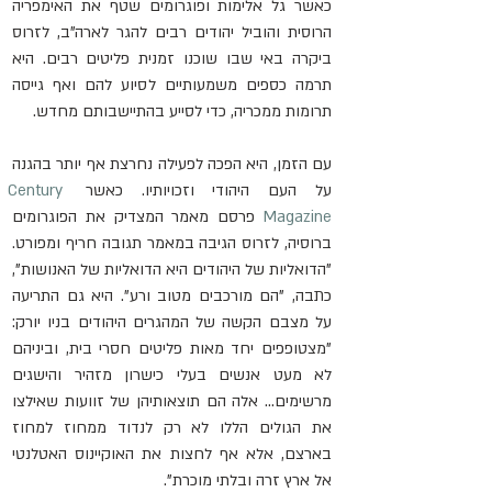
כאשר גל אלימות ופוגרומים שטף את האימפריה 
הרוסית והוביל יהודים רבים להגר לארה"ב, לזרוס 
ביקרה באי שבו שוכנו זמנית פליטים רבים. היא 
תרמה כספים משמעותיים לסיוע להם ואף גייסה 
תרומות ממכריה, כדי לסייע בהתיישבותם מחדש.
עם הזמן, היא הפכה לפעילה נחרצת אף יותר בהגנה 
על העם היהודי וזכויותיו. כאשר 
Century 
Magazine
 פרסם מאמר המצדיק את הפוגרומים 
ברוסיה, לזרוס הגיבה במאמר תגובה חריף ומפורט. 
"הדואליות של היהודים היא הדואליות של האנושות", 
כתבה, "הם מורכבים מטוב ורע". היא גם התריעה 
על מצבם הקשה של המהגרים היהודים בניו יורק: 
"מצטופפים יחד מאות פליטים חסרי בית, וביניהם 
לא מעט אנשים בעלי כישרון מזהיר והישגים 
מרשימים… אלה הם תוצאותיהן של זוועות שאילצו 
את הגולים הללו לא רק לנדוד ממחוז למחוז 
בארצם, אלא אף לחצות את האוקיינוס האטלנטי 
אל ארץ זרה ובלתי מוכרת".