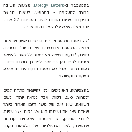
בספטמבר ב-
Biology Letters
, מציעות תשובה 
ברורה לתעלומה - בממוצע, לטאות קבוצת 
הביקורת נשארו מתחת למים בסביבות 32 אחוז 
יותר מאלה שלא יכלו לנצל בועות אוויר.
"זה באמת משמעותי כי זה הניסוי הראשון שבאמת 
מראה משמעות אדפטיבית של בועות", הסבירה 
סווירק. "בועות נשימה מאפשרות ללטאות להישאר 
מתחת למים זמן רב יותר. לפני כן, חשדנו בזה - 
ראינו דפוס - אבל לא באמת בדקנו אם זה ממלא 
תפקיד פונקציונלי".
בתצפיותיה, האנוליסים יכלו להישאר מתחת למים 
"לפחות כ-20 דקות, אבל כנראה יותר". לשם 
השוואה, שיא גינס של משך הזמן הארוך ביותר 
שאדם עצר את נשימתו הוא 24 דקות ו-37 שניות. 
לדברי סווירק, זו מיומנות שלעתים קרובות 
שימושית, לאור הפופולריות של הלטאות בקרב 