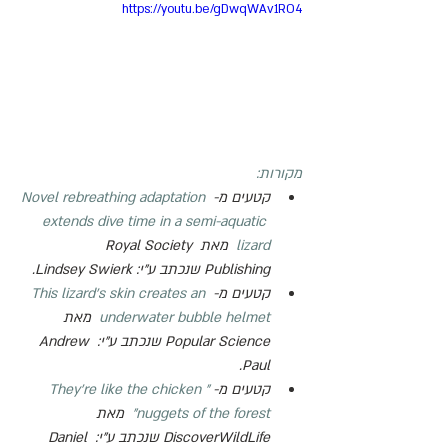
https://youtu.be/gDwqWAv1RO4
מקורות:
קטעים מ- 
Novel rebreathing adaptation 
extends dive time in a semi-aquatic 
lizard
  מאת 
Royal Society 
Publishing
 שנכתב ע"י: 
Lindsey Swierk
.
קטעים מ- 
This lizard’s skin creates an 
underwater bubble helmet
  מאת 
Popular Science
 שנכתב ע"י: 
Andrew 
.
Paul
קטעים מ- 
"They're like the chicken 
nuggets of the forest"
  מאת 
DiscoverWildLife
 שנכתב ע"י: 
Daniel 