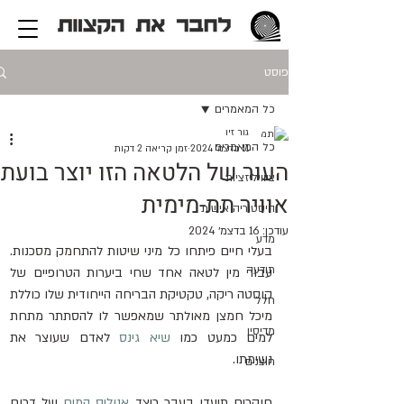
פוסט
כל המאמרים
גור זיו
כל המאמרים
11 בדצמ׳ 2024
זמן קריאה 2 דקות
העור של הלטאה הזו יוצר בועת
ציוויליזציות
אוויר תת-מימית
היסטוריה אישית
עודכן:
16 בדצמ׳ 2024
מדע
בעלי חיים פיתחו כל מיני שיטות להתחמק מסכנות. 
תודעה
עבור מין לטאה אחד שחי ביערות הטרופיים של 
קוסטה ריקה, טקטיקת הבריחה הייחודית שלו כוללת 
חלל
מיכל חמצן מאולתר שמאפשר לו להסתתר מתחת 
מדיסין
למים כמעט כמו 
שיא גינס
 לאדם שעוצר את 
נשימתו.
חוצנים
חוקרים תיעדו בעבר כיצד 
אנוליס המים
 של דרום 