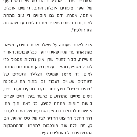
הטורפים שלהן. "אנוליסים הם סוג של נגיסי העוף 
של היער. ציפורים אוכלות אותם, נחשים אוכלים 
אותם", אמרה. "הם גם מוסווים די טוב מתחת 
למים, והם פשוט נשארים מתחת למים עד שהסכנה 
הזו חולפת".
אבל לאחר שענתה על שאלה אחת, סווירק נמצאת 
כעת אחר עוד עניין שאינו ידוע - ככל שבועות האוויר 
מועילות, סביר להניח שהן אינן גדולות מספיק כדי 
להכיל מספיק חמצן בעצמן כשהן מסתתרות מתחת 
למים. זה מרמז שמיכלי הצלילה הזעירים של 
הזוחלים עשויים לעבוד גם בתור מה שמכונה 
"זימים פיזיים". נפוץ יותר בקרב חרקים ועכבישים, 
זימים פיזיים מתרחשים כאשר בעלי חיים יוצרים 
בועות דומות מתחת למים, כל זאת תוך מתן 
אפשרות לתכולת החמצן הטבעית של המים לעבור 
דרך החלק החיצוני החדיר לגז של כיס האוויר. אם 
כן, זה יגלה עוד מורכבות לתמרוני ההתחמקות 
המרשימים של האנוליס הזעיר.