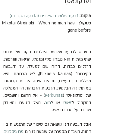
ופרקונאס)
מיקום:
גבעת שלושת הצלבים (הגבעה הקירחת)
פסקול: 
 Mikolai Stroinski - When no man has 
gone before
הטיפוס לגבעת שלושת הצלבים בקור של מינוס 
שתי מעלות הוא מבחן פיזי ומנטלי. הריאות שורפות, 
הרגליים כבדות. הרוח שם למעלה, על "הגבעה 
הקירחת" (Plikasis kalnas), לא מרחמת. היא 
מייללת בין העצים, נושאת איתה אגדות קדומות. 
במיתולוגיה הבלטית, הגבעות הגבוהות היו הממלכה 
של 'פרקונאס' (
Perkūnas
) - אל הרעם והשמיים, 
המקביל ל
זאוס
 או ל
תור
. האל הזועם והצודק 
שרוכב על מרכבת אש.
אבל הגבעה הזו נושאת גם סיפור של התנגשות בין 
דתות. האגדה מספרת על שבעה נזירים 
פרנציסקנים