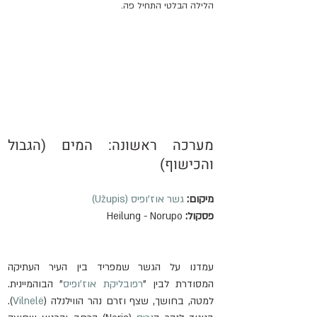
הלילה הבלטי התחיל פה.
מערכה ראשונה: המים (הגבול 
והכישוף)
מיקום:
גשר אוז'ופיס (Užupis)
פסקול:
 Heilung - Norupo
עמדנו על הגשר שמפריד בין העיר העתיקה 
המסודרת לבין "
רפובליקת אוז'ופיס
" הבוהמיינית. 
למטה, בחושך, שצף וזרם נהר הווילנלה (
Vilnelė
). 