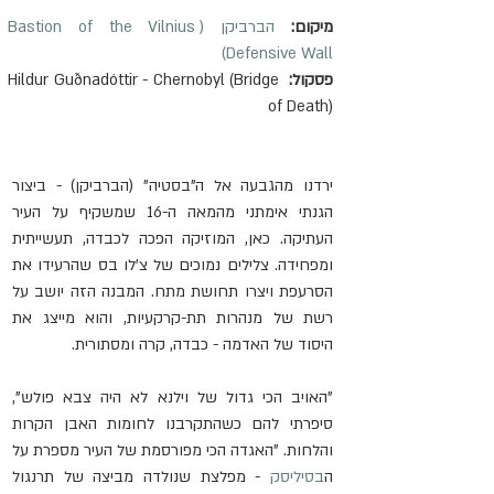
מיקום:
הברביקן (Bastion of the Vilnius 
Defensive Wall)
פסקול:
 Hildur Guðnadóttir - Chernobyl (Bridge 
of Death)
ירדנו מהגבעה אל ה"בסטיה" (הברביקן) - ביצור 
הגנתי אימתני מהמאה ה-16 שמשקיף על העיר 
העתיקה. כאן, המוזיקה הפכה לכבדה, תעשייתית 
ומפחידה. צלילים נמוכים של צ'לו בס שהרעידו את 
הסרעפת ויצרו תחושת מתח. המבנה הזה יושב על 
רשת של מנהרות תת-קרקעיות, והוא מייצג את 
היסוד של האדמה - כבדה, קרה ומסתורית.
"האויב הכי גדול של וילנא לא היה צבא פולש", 
סיפרתי להם כשהתקרבנו לחומות האבן הקרות 
והלחות. "האגדה הכי מפורסמת של העיר מספרת על 
ה
בסיליסק
 - מפלצת שנולדה מביצה של תרנגול 