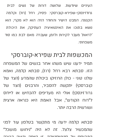
העיניים שיודעות. שלושה דורות של נשים לבית 
גרודזינסקי-שפירא-קוברסקי: פסיה, רחל (רוז) וקלמה 
הקטנה. המבט הישיר והחודר הזה הוא לא מקרי, הוא 
נושא בתוכו את האינטואיציה העתיקה, את היכולת 
'לראות' מעבר לקירות ולזמן, שעברה מאם לבת כמו סוד 
משפחתי.
המכשפות לבית שפירא-קוברסקי
תמיד ידענו שיש משהו אחר בנשים של המשפחה 
הזו. סבתא רבא רחל (רוז), סבתא קלמה, ואמא 
שלנו טוני - כולן החזיקו ביכולת שהמדע (הצד של 
קוברסקי) יתקשה להסביר, והרבנים (הצד של 
גרודזינסקי) אולי היו מעדיפים להכחיש או לייחס 
ל"רוח הקודש", אבל האמת היא כנראה ארצית 
ושורשית הרבה יותר.
סבתא קלמה ידעה מי מתקשר בטלפון עוד לפני 
שהמכשיר צלצל. זה לא היה "ניחוש מושכל" 
המבוסס על סטטיסטיקה, זו הייתה ידיעה ברורה 