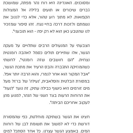
ומסוכנים. האונדינה היא רוח נהר מפתה, שמושכת 
גברים שיכורים או תועים בלילה אל המצולות 
הקפואות. לא מתוך רוע טהור, אלא כדי לגנוב את 
נשמתם ולזכות דרכה בחיי נצח. זהו סיפור שמזכיר 
לנו שהטבע כאן הוא לא רק יפה - הוא תובעני".
הצבעתי על המנעולים הרבים שתלויים על מעקה 
הגשר, אלו שתיירים תולים כסמל לאהבה רומנטית 
נצחית. "הם חושבים שזה רומנטי", לחשתי 
כשהמוזיקה התגברה והבס הרעיד את מתכת הגשר, 
"אבל המקור הוא אחר לגמרי, והוא הרבה יותר אפל. 
במסורת הבלטית והסלאבית, 'נעילה' של ברזל מעל 
מים זורמים היא כישוף כבילה עתיק. זה נועד 'לנעול' 
את הרוחות הרעות בצד השני של הנהר, למנוע מהן 
לעקוב אחריכם הביתה". 
חצינו את הגשר בשתיקה מוחלטת, כפי שהמסורת 
דורשת כדי לא למשוך את תשומת לבן של רוחות 
המים. באמצע הגשר עצרנו. כל אחד הסתכל למים 