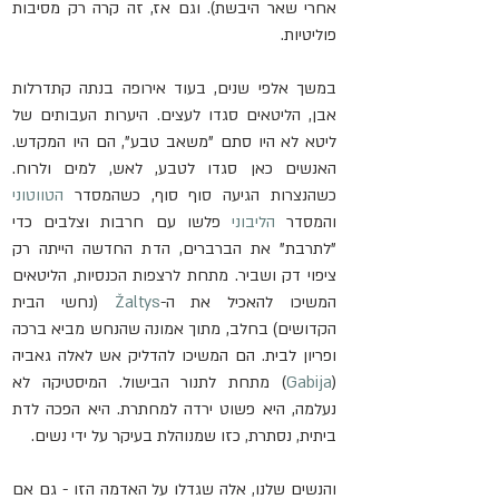
אחרי שאר היבשת). וגם אז, זה קרה רק מסיבות 
פוליטיות.
במשך אלפי שנים, בעוד אירופה בנתה קתדרלות 
אבן, הליטאים סגדו לעצים. היערות העבותים של 
ליטא לא היו סתם "משאב טבע", הם היו המקדש. 
האנשים כאן סגדו לטבע, לאש, למים ולרוח. 
כשהנצרות הגיעה סוף סוף, כשהמסדר 
הטווטוני
והמסדר 
הליבוני
 פלשו עם חרבות וצלבים כדי 
"לתרבת" את הברברים, הדת החדשה הייתה רק 
ציפוי דק ושביר. מתחת לרצפות הכנסיות, הליטאים 
המשיכו להאכיל את ה-
Žaltys
 (נחשי הבית 
הקדושים) בחלב, מתוך אמונה שהנחש מביא ברכה 
ופריון לבית. הם המשיכו להדליק אש לאלה גאביה 
(
Gabija
) מתחת לתנור הבישול. המיסטיקה לא 
נעלמה, היא פשוט ירדה למחתרת. היא הפכה לדת 
ביתית, נסתרת, כזו שמנוהלת בעיקר על ידי נשים.
והנשים שלנו, אלה שגדלו על האדמה הזו - גם אם 