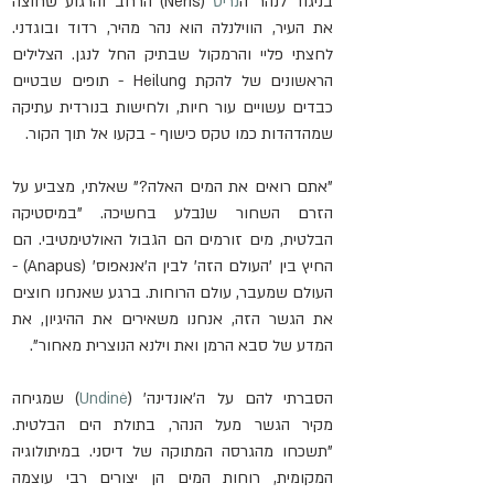
בניגוד לנהר ה
נריס
 (Neris) הרחב והרגוע שחוצה 
את העיר, הווילנלה הוא נהר מהיר, רדוד ובוגדני. 
לחצתי פליי והרמקול שבתיק החל לנגן. הצלילים 
הראשונים של להקת Heilung - תופים שבטיים 
כבדים עשויים עור חיות, ולחישות בנורדית עתיקה 
שמהדהדות כמו טקס כישוף - בקעו אל תוך הקור.
"אתם רואים את המים האלה?" שאלתי, מצביע על 
הזרם השחור שנבלע בחשיכה. "במיסטיקה 
הבלטית, מים זורמים הם הגבול האולטימטיבי. הם 
החיץ בין 'העולם הזה' לבין ה'אנאפוס' (Anapus) - 
העולם שמעבר, עולם הרוחות. ברגע שאנחנו חוצים 
את הגשר הזה, אנחנו משאירים את ההיגיון, את 
המדע של סבא הרמן ואת וילנא הנוצרית מאחור".
הסברתי להם על ה'אונדינה' (
Undinė
) שמגיחה 
מקיר הגשר מעל הנהר, בתולת הים הבלטית. 
"תשכחו מהגרסה המתוקה של דיסני. במיתולוגיה 
המקומית, רוחות המים הן יצורים רבי עוצמה 