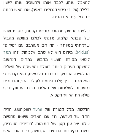
להאכיל אותו, לכבד אותו ולהשכיב אותו לישון 
בלילה (על ידי כיסוי הגחלים באפר). אם האש כבתה 
- המזל עזב את הבית.
שלפתי מהתיק תרמוס וכוסיות קטנות, כוסיות שהיו 
של סבתא קלמה. מזגתי לכולם משקה מהביל 
שרקחתי במיוחד - תה חם מעורבב עם "מידוס" 
(
Midus
). מידוס הוא לא סתם אלכוהול; זהו 
תמד
ליטאי מסורתי העשוי מדבש וצמחים, הנחשב 
למשקה העתיק ביותר בעולם והמשקה של האלים 
הבלטיים. הדבש, בתרבות הליטאית, הוא קדוש כי 
הוא מחבר בין עולם הצומח לעולם החי, והדבורים 
נחשבות לשליחות של האלים. הריח המתוק-חריף 
מילא את האוויר הקפוא.
הדלקתי מקל קטורת של 
ערער
 (Juniper). הריח 
החד של הערער, יחד עם האדים שיצאו מהפיות 
שלנו, יצר ענן קטן של חמימות. "הנזירים הנוצרים, 
בשם הקיסרות הרומית הקדושה, כיבו את האש 