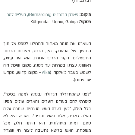
מיקום:
פארק ברנרדינו (Bernardinų), העלייה להר
פסקול:
 Kūlgrinda - Ugnie, Gabija
השארנו את הנהר מאחור והתחלנו לטפס אל תוך 
החושך של הפארק. כאן, הרחק מאורות הרחוב 
החשמליים, הקור הרגיש אחרת. הוא היה עתיק, 
ראשוני. עצרנו בקרחת יער קטנה, מקום שיכול היה 
לשמש בעבר כ'אלקה' (
Alka
 - מקום קדוש, מקדש 
יער פתוח).
"לפני שהקתדרלה הגדולה נבנתה למטה בכיכר", 
סיפרתי להם בעודנו רועדים והאדים עולים מפינו 
בכל מילה, "כאן בערה האש הנצחית. שמרה עליה 
האלה גאביה, אלת האש והבית". גאביה היא לא 
סתם דמות מיתולוגית, היא הייתה חלק מכל 
משפחה. האש בליטא נחשבה ליצור חי שצריך 