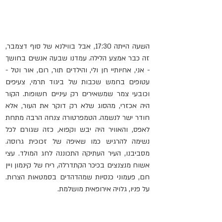
השעה הייתה 17:30, אבל בווילנא של סוף דצמבר, 
זה כבר אמצע הלילה. עמדנו שבעה אנשים בחושך 
- אני, אחיותיי חן ולי, והילדים תור, רום, אור וטל - 
עטופים בחמש שכבות של ביגוד תרמי, צעיפים 
וכובעי צמר שמשאירים רק עיניים חשופות. הקור 
היה אכזרי, מהסוג שלא רק דוקר את העור, אלא 
חודר ישר לנשמה. הטמפרטורה צנחה הרבה מתחת 
לאפס, והאוויר היה יבש וקפוא, כזה שגורם לכל 
נשימה להרגיש כמו שאיפה של זכוכית גרוסה. 
מסביבנו, העיר העתיקה התכוננה לחג המולד. עצי 
אשוח מנצנצים בכיכר הקתדרלה, ריח של קינמון ויין 
חם, פעמוני כנסיות שמהדהדים בסמטאות הצרות. 
על פניו, גלויה אירופאית מושלמת.