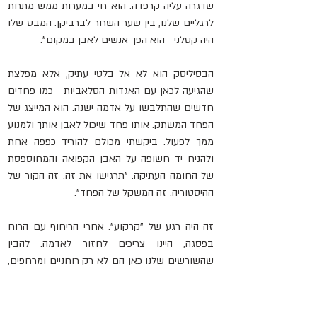
שדגרה עליה קרפדה. הוא חי במערות ממש מתחת 
לרגליים שלנו, בין שער השחר לברביקן. המבט שלו 
היה קטלני - הוא הפך אנשים לאבן במקום".
הבסיליסק הוא לא אל בלטי עתיק, אלא מפלצת 
שהגיעה לכאן עם האגדות הסלאביות - כמו פחדים 
חדשים שהתלבשו על אדמה ישנה. הוא המייצג של 
הפחד המשתק. אותו פחד שיכול לאבן אותך ולמנוע 
ממך לפעול. ביקשתי מכולם להוריד כפפה אחת 
ולהניח יד חשופה על האבן הקפואה והמחוספסת 
של החומה העתיקה. "תרגישו את זה. זה הקור של 
ההיסטוריה. זה המשקל של הפחד".
זה היה רגע של "קרקוע". אחרי הריחוף עם הרוח 
בפסגה, היינו צריכים לחזור לאדמה. להבין 
שהשורשים שלנו כאן הם לא רק רוחניים ומרחפים, 
הם פיזיים וקשים. הם קבורים באדמה הזו, יחד עם 
הפחדים והמפלצות של העבר. סבתא פסיה לא 
עזבה את ליטא ב-1928 בגלל בסיליסק מיתולוגי, 