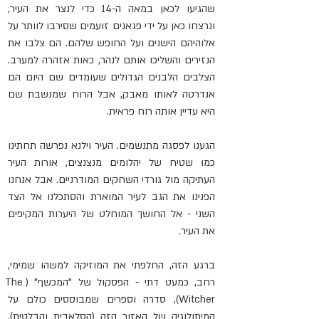
שהגיעו לכאן במאה ה-14 כדי לנצר את העיר, 
ונרצחו כאן על ידי פגאנים זועמים שסירבו לוותר על 
אלוהיהם הישנים ועל החופש שלהם. הם צלבו את 
הנזירים והשליכו אותם לנהר, כאות אזהרה למערב. 
הצלבים הלבנים הגדולים שעומדים שם היום הם 
אנדרטה לאותו מאבק, אבל הרוח שמנשבת שם 
היא עדיין אותה רוח פראית.
הגענו לפסגה מתנשמים. העיר וילנא נפרשה תחתינו 
כמו שטיח של יהלומים מנצנצים, אורות העיר 
העתיקה מול גורדי השחקים המודרניים. אבל אנחנו 
הפנינו את הגב לעיר המוארת והסתכלנו אל הצד 
השני - אל החושך המוחלט של היערות המקיפים 
את העיר.
ברגע הזה, החלפתי את המוזיקה למשהו שמימי, 
רחב, כמעט דתי - הפסקול של "המכשף" (The 
Witcher), סדרה וספרים שמבוססים כולם על 
המיתולוגיה של האזור הזה (הסלאבית והבלטית). 