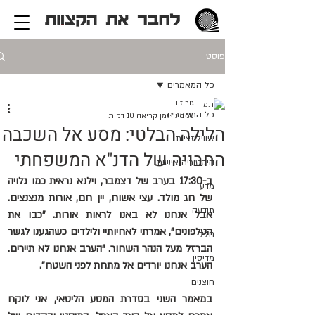
פוסט
כל המאמרים
גור זיו
כל המאמרים
10 בינו׳
זמן קריאה 10 דקות
הלילה הבלטי: מסע אל השכבה
ציוויליזציות
החבויה של הדנ"א המשפחתי
היסטוריה אישית
ב-17:30 בערב של דצמבר, וילנא נראית כמו גלויה 
מדע
של חג מולד. עצי אשוח, יין חם, אורות מנצנצים. 
תודעה
אבל אנחנו לא באנו לראות אורות. "כבו את 
הטלפונים", אמרתי לאחיותיי ולילדים כשהגענו לגשר 
חלל
הברזל מעל הנהר השחור. "הערב אנחנו לא תיירים. 
מדיסין
הערב אנחנו יורדים אל מתחת לפני השטח".
חוצנים
במאמר השני בסדרת המסע הליטאי, אני לוקח 