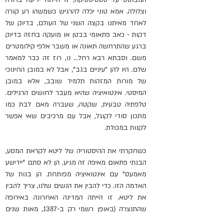
וצלולה. אמא טוני יכלה להרגיש כשמשהו רע קורה 
לאחד מאיתנו בקצה השני של העולם, בדיוק של 
דקות - כאב פתאומי בבטן או מועקה בחזה בדיוק 
ברגע שהתרחשה תאונה או משבר אלפי קילומטרים 
משם. וסבתא רבא רחל... נו, רוז זה כבר למאמר 
שלם. היו להן "עיניים בגב", אבל לא במובן החינוכי 
של מורות המזהות תלמיד שובב, אלא במובן 
המיסטי. אינטואיציה שהיא מעבר לחושים הרגילים. 
טלפתיה טבעית, שקטה, שעברה מאם לבת כמו 
מתכון סודי לקוגל, אבל עם מרכיבים שאי אפשר 
לקנות במכולת.
כשחקרתי את ההיסטוריה של ליטא לקראת המסע, 
הבנתי פתאום מאיפה זה מגיע. הן לא סתם "יידישע 
מאמעס" עם אינטואיציה מפותחת. הן בנות של 
האדמה הזו. כדי להבין את הנשים שלנו, צריך להבין 
את ליטא. זו הייתה המדינה האחרונה באירופה 
שהתנצרה (באופן רשמי רק ב-1387, מאות שנים 