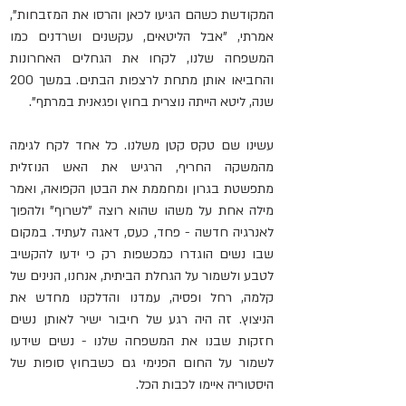
המקודשת כשהם הגיעו לכאן והרסו את המזבחות", 
אמרתי, "אבל הליטאים, עקשנים ושרדנים כמו 
המשפחה שלנו, לקחו את הגחלים האחרונות 
והחביאו אותן מתחת לרצפות הבתים. במשך 200 
שנה, ליטא הייתה נוצרית בחוץ ופגאנית במרתף".
עשינו שם טקס קטן משלנו. כל אחד לקח לגימה 
מהמשקה החריף, הרגיש את האש הנוזלית 
מתפשטת בגרון ומחממת את הבטן הקפואה, ואמר 
מילה אחת על משהו שהוא רוצה "לשרוף" ולהפוך 
לאנרגיה חדשה - פחד, כעס, דאגה לעתיד. במקום 
שבו נשים הוגדרו כמכשפות רק כי ידעו להקשיב 
לטבע ולשמור על הגחלת הביתית, אנחנו, הנינים של 
קלמה, רחל ופסיה, עמדנו והדלקנו מחדש את 
הניצוץ. זה היה רגע של חיבור ישיר לאותן נשים 
חזקות שבנו את המשפחה שלנו - נשים שידעו 
לשמור על החום הפנימי גם כשבחוץ סופות של 
היסטוריה איימו לכבות הכל.