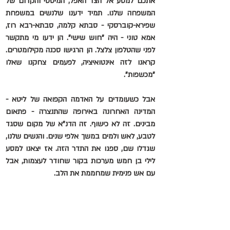
אתכם למסע אל הצד האפל, המיסטי והקדום של 
המשפחה שלנו. תמיד ידענו שלנשים במשפחת 
שפירא-קוברסקי - סבתא קלמה, סבתא-רבא רוז, 
אמא טוני - היה "חוש שישי". הן ידעו מי מתקשר 
לפני שהטלפון צלצל. הן הרגישו סכנה מקילומטרים. 
קראנו לזה אינטואיציה, לפעמים צחקנו שאלו 
"מכשפות".
אבל כשעומדים על האדמה הקפואה של ליטא - 
המדינה האחרונה באירופה שהתנצרה - פתאום 
מבינים. זה לא כישוף. זה הדנ"א של מקום שסגד 
לטבע, לאש ולמים במשך אלפי שנים. והנשים שלנו, 
שגדלו שם, ספגו את התדר הזה. אז יצאנו למסע 
לילי בן חמש מערכות בקור שחודר לעצמות, אבל 
עם אש פנימית שמחממת את הלב. 