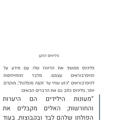
פליניוס הזקן
פליניוס ממשיך את הדיווח שלו עם מידע על 
ההיפרבוראים עצמם. מלבד ההתייחסות 
להיפרבוראים "גזע שחי עד זקנה מופלגת", מוקדם 
יותר, פליניוס כתב גם את הדברים הבאים:
“מעונות הילידים הם היערות 
והחורשות; האלים מקבלים את 
הפולחן שלהם לבד ובקבוצות, בעוד 
שכל מחלוקת וכל סוג של מחלה הם 
דברים בלתי ידועים לחלוטין. המוות 