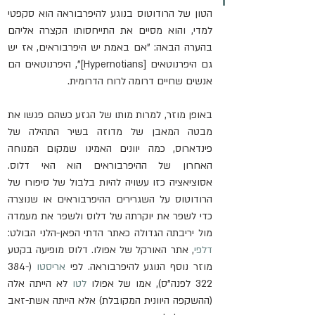
הטון של הרודוטוס בנוגע להיפרבוראה הוא סקפטי 
למדי, והוא מסיים את התייחסותו הקצרה אליהם 
בהערה הבאה: "אם באמת יש היפרבוראים, אז יש 
גם היפרנוטאים [Hypernotians]", היפרנוטאים הם 
אנשים שחיים דרומה לרוח הדרומית.
באופן מוזר, למרות מותו של הגזע כשהם פגשו את 
מבטה המאבן של מדוזה בשיר התהילה של 
פינדארוס, כמה יוונים האמינו שמקום המנוחה 
האחרון של ההיפרבוראים הוא האי דלוס. 
אסוציאציה כזו עשויה להיות בלבול של סיפורו של 
הרודוטוס על השגרירים ההיפרבוראים או שנוצרה 
כדי לשפר את יוקרתה של דלוס ולשפר את מעמדה 
מול יריבתה הגדולה כאתר הדתי הפאן-הלני הבולט: 
דלפי
, אתר האורקל של אפולו. דלוס מופיעה בקטע 
מוזר נוסף הנוגע להיפרבוראה. לפי 
אריסטו
 (384-
322 לפנה"ס), אמו של אפולו 
לטו
 לא הייתה אלה 
(ההשקפה היוונית המקובלת) אלא הייתה אשת-זאב 