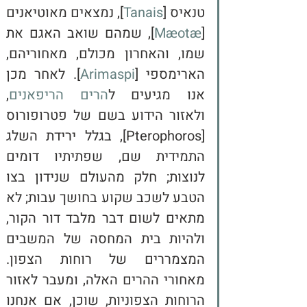
טנאיס [
Tanais
], נמצאים מאוטיאנים 
[
Mæotæ
], שמהם שואב האגם את 
שמו, והאחרון מכולם, מאחוריהם, 
הארימספי [
Arimaspi
]. לאחר מכן 
אנו מגיעים ל
הרים הריפאנים
, 
ולאזור הידוע בשם של פטרופורוס 
[Pterophoros], בגלל ירידת השלג 
התמידית שם, שפתיתיו דומים 
לנוצות; חלק מהעולם שנידון בצו 
הטבע לשכב שקוע בחושך עבות; לא 
מתאים לשום דבר מלבד דור הקור, 
ולהיות בית המחסה של המשבים 
המצמררים של רוחות הצפון. 
מאחורי ההרים האלה, ומעבר לאזור 
הרוחות הצפוניות, שוכן, אם אנחנו 