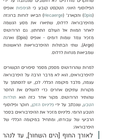
שחוקרים מודרניים לא חושבים שנכתבה על ידי 
הפילוסוף היווני. הטקסט קובע כי ה
נימפות
 אופיס 
(
Opis
) והקארג' (
Hecaerge
) הביאו לוחות ברונזה 
מהיפרבוראה לדלוס, שתיארו את מסע הנשמה 
לאחר המוות אל העולם התחתון. גם הרודוטוס 
מזכיר צמד שמות דומים - אופיס (Opis) וארגה 
(Arge), שתי הבתולות ההיפרבוריאות הראשונות 
שמביאות מנחות לדלוס.
למרות שהרודוטוס מספק מספר סיפורים הקשורים 
להיפרבוראים, הוא לא מדבר הרבה על היפרבוראה 
עצמה, מלבד מיקומה הכללי. לכן, יש להסתמך על 
מקורות עתיקים אחרים כדי להשלים את החסר 
שהותיר הרודוטוס. מקור אחד כזה הוא 
תולדות 
הטבע
, שנכתב על ידי 
פליניוס הזקן
, חוקר ופילוסוף 
הטבע הרומי. פליניוס מזכיר את ההיפרבוראים בספר 
הרביעי של עבודתו, ומתחיל במיקומה הכללי של 
היפרבוראה:
לאורך החוף [הים השחור], עד לנהר 