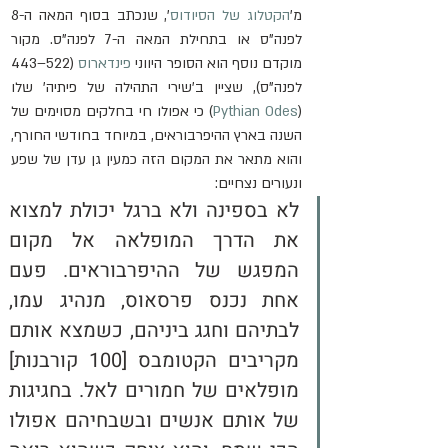
מ'
הקטלוג של הסיודוס
', שנכתב בסוף המאה ה-8 
לפנה"ס או בתחילת המאה ה-7 לפנה"ס. מקור 
מוקדם נוסף הוא הסופר היווני 
פינדארוס
 (522–443 
לפנה"ס), שציין ב'שירי התהילה של פיתיה' שלו 
(
Pythian Odes
) כי אפולו חי בחלקים מסוימים של 
השנה בארץ ההיפרבוראים, במיוחד בחודשי החורף, 
והוא מתאר את המקום הזה כמעין גן עדן של שפע 
ונעורים נצחיים:
לא בספינה ולא ברגל יכולת למצוא 
את הדרך המופלאה אל מקום 
המפגש של ההיפרבוראים. פעם 
אחת נכנס פרסאוס, מנהיג עמו, 
לבתיהם וחגג ביניהם, כשמצא אותם 
מקריבים הקטומבס [100 קורבנות] 
מופלאים של חמורים לאל. בחגיגות 
של אותם אנשים ובשבחיהם אפולו 