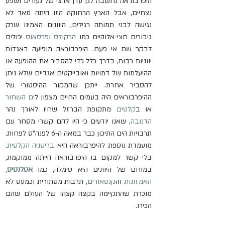
היפרבוראה נחשבה לגן עדן ארצי של נעורים ושפע 
נצחיים, אבל הארץ הרחוקה הזו היתה מאד לא 
נגישה לבני תמותה רגילים, היוונים האמינו שרק 
גיבורים חצי-אלוהיים כמו 
הרקולס
 ו
פרסאוס
 יכולים 
לבקר שם אי פעם. היפרבוראה מופיעה באגדות 
יווניות רבות, בדרך כלל כדי להסביר את ההופעה או 
ההיעלמות של דמויות ואובייקטים אגדיים שלא ניתן 
להסביר אחרת. ייתכן שהמקור ההיסטורי של 
ההיפרבוראים היה בעמים החיים מצפון ל
ים השחור
או ב
קלטים
 מתקופת הברזל שחיו לאורך נהר 
הדנובה
, שאנו יודעים כי היו להם קשרי מסחר עם 
תרבויות הים התיכון כבר במאה ה-6 לפנה"ס לפחות. 
מועמדת נוספת להיפרבוראה היא 
בריטניה הקלטית
. 
בלי קשר למקום בו היפרבוראה הייתה ממוקמת, 
במוחם של היוונים היא סימלה, כמו 
אטלנטיס
, 
האמזונות
 וה
קנטאורים
, תרבות מסתורית וכמעט לא 
מוכרת שהתקיימה בקצה קצהו של העולם שהם 
הכירו.