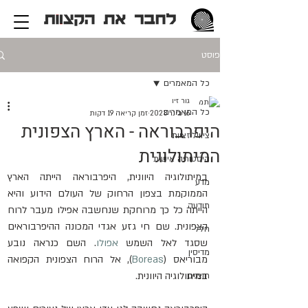
פוסט
כל המאמרים
גור זיו
כל המאמרים
16 בינו׳ 2023
זמן קריאה 19 דקות
היפרבוראה - הארץ הצפונית
ציוויליזציות
המיתולוגית
היסטוריה אישית
במיתולוגיה היוונית, היפרבוראה הייתה הארץ 
מדע
הממוקמת בצפון הרחוק של העולם הידוע והיא 
תודעה
הייתה כל כך מרוחקת שנחשבה אפילו מעבר לרוח 
הצפונית. שם חי גזע אגדי המכונה ההיפרבוראים 
חלל
שסגד לאל השמש 
אפולו
. השם כנראה נובע 
מדיסין
מבוריאס (
Boreas
), אל הרוח הצפונית הקפואה 
במיתולוגיה היוונית.
חוצנים