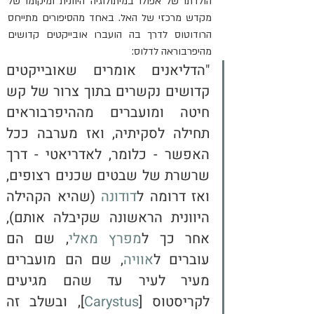
הולדתו של אפולו במיתולוגיה היוונית ומיקומו של 
מקדש מרכזי של האל. באחד מהסיפורים מתייחס 
הרודוטוס לדרך בה הועברו אובייקטים קדושים 
מהיפרבוראה לדלוס:
"הדליאנים אומרים שאובייקטים 
קדושים נקשרים בתוך צרור של קש 
חיטה ומועברים מההיפרבוראים 
תחילה לסקיתיה, ואז מערבה ככל 
האפשר - כלומר, לאדריאטי - דרך 
שרשרת של שבטים שכנים רצופים, 
ואז דרומה ל
דודונה
 (שהיא הקהילה 
היוונית הראשונה שקיבלה אותם), 
אחר כך ל
מפרץ מאלי
, שם הם 
עוברים ל
אוויה
, שם הם מועברים 
מעיר לעיר עד שהם מגיעים 
לקריסטוס [
Carystus
], ובשלב זה 