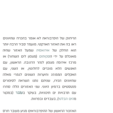
הריחוק של היפרבוראה לא אומר בהכרח שהיוונים 
ראו בה את האזור הארקטי. מועמד סביר הרבה יותר 
הוא החלק של 
אירואסיה
 שמעל האזור שהיה 
מאוכלס על ידי ה
סקיתים
 (מצפון לים השחור) או 
מרכז אירופה מצפון לנהר הדנובה. הראשון, עם 
האנשים הלא מוכרים לחלוטין, או השני, עם 
האקלים הממוזג והיערות השונים לגמרי מאלה 
שהיוונים הכירו, שניהם נתנו השראה לסיפורים 
פנטסטיים בדמיון היווני. שני האזורים הללו סחרו 
עם תרבויות ים תיכוניות, בעיקר ב
ענבר
 (במקור 
מ
הים הבלטי
), בעבדים ובפרוות. 
האזכור הראשון של ההיפרבוראים מגיע משבר חרס 