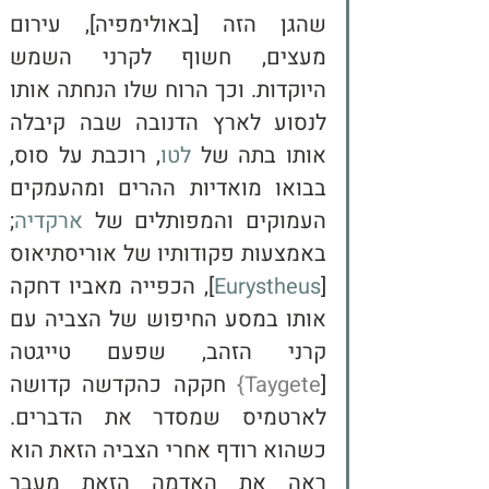
שהגן הזה [באולימפיה], עירום 
מעצים, חשוף לקרני השמש 
היוקדות. וכך הרוח שלו הנחתה אותו 
לנסוע לארץ הדנובה שבה קיבלה 
אותו בתה של 
לטו
, רוכבת על סוס, 
בבואו מואדיות ההרים ומהעמקים 
העמוקים והמפותלים של 
ארקדיה
; 
באמצעות פקודותיו של אוריסתיאוס 
[
Eurystheus
], הכפייה מאביו דחקה 
אותו במסע החיפוש של הצביה עם 
קרני הזהב, שפעם טייגטה 
[
Taygete
}
 חקקה כהקדשה קדושה 
לארטמיס שמסדר את הדברים. 
כשהוא רודף אחרי הצביה הזאת הוא 
ראה את האדמה הזאת מעבר 