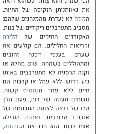
הכי שמח, והוא צוחק כשהוא רואה 
את גאוותנותן הזקופה של החיות. 
ה
מוזה 
לא נעדרת מהמנהגים שלהם; 
מסביב מתערבלים ריקודים של בנות, 
האקורדים החזקים של ה
לירה
וקריאות החלילים. הם קולעים את 
שערם בענפי דפנה זהובים 
ומתהוללים בשמחה. שום מחלה או 
זקנה הרסנית לא מתערבבים באותו 
גזע קדוש; ללא עמל או קרבות הם 
חיים ללא פחד מ
נמסיס
 קשוח. 
נושמים תעוזה של רוח, פעם הלך 
הבו של 
דנאה
 לאותה התכנסות של 
אנשים מבורכים, ו
אתנה
 הובילה 
אותו לשם. הוא הרג את ה
גורגונה
, 