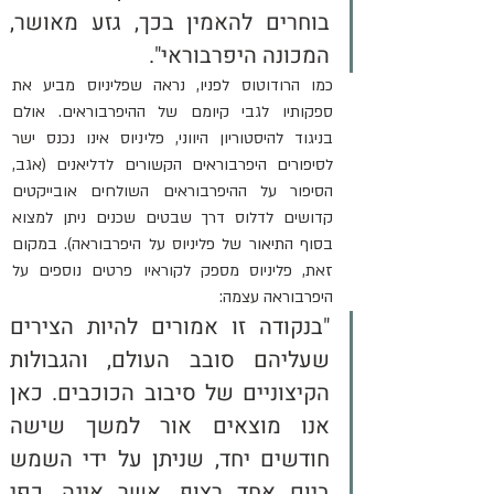
בוחרים להאמין בכך, גזע מאושר, 
המכונה היפרבוראי".
כמו הרודוטוס לפניו, נראה שפליניוס מביע את 
ספקותיו לגבי קיומם של ההיפרבוראים. אולם 
בניגוד להיסטוריון היווני, פליניוס אינו נכנס ישר 
לסיפורים היפרבוראים הקשורים לדליאנים (אגב, 
הסיפור על ההיפרבוראים השולחים אובייקטים 
קדושים לדלוס דרך שבטים שכנים ניתן למצוא 
בסוף התיאור של פליניוס על היפרבוראה). במקום 
זאת, פליניוס מספק לקוראיו פרטים נוספים על 
היפרבוראה עצמה:
"בנקודה זו אמורים להיות הצירים 
שעליהם סובב העולם, והגבולות 
הקיצוניים של סיבוב הכוכבים. כאן 
אנו מוצאים אור למשך שישה 
חודשים יחד, שניתן על ידי השמש 
ביום אחד רצוף, אשר אינה, כפי 