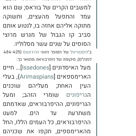
למשבים הקרים של בוראס; שם הוא 
עמד והתפעל מהעצים, ותשוקה 
מתוקה אליהם אחזה בו, לנטוע אותם 
סביב קו הגבול של מגרש מרוצי 
הסוסים על שנים עשר מסלוליו.
ב'
היסטוריות
' של הסופר היווני 
הרודוטוס
 (484-425 
לפנה"ס), מיקומה של היפרבוראה מתואר כך:
מעל האיסדונים [
Issedones
]... חיים 
הארימספאים [
Arimaspians
}, בעלי 
העין האחת; מעליהם שוכנים 
ה
גריפונים
 שומרי הזהב; ומעל 
הגריפונים, ההיפרבוראים, שאדמתם 
משתרעת עד הים. למעט 
ההיפרבוראים, כל העמים הללו, החל 
מהארימספים, תקפו את שכניהם 