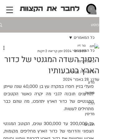
פוסט
כל המאמרים
גור זיו
כל המאמרים
23 באפר׳ 2024
זמן קריאה 2 דקות
היפוך השדה המגנטי של כדור
ציוויליזציות
הארץ בטבעותיו
היסטוריה אישית
עודכן:
28 באפר׳ 2024
מדע
פועלי בניין חפרו במקרה עץ בן 40,000 שנה שייתן 
תודעה
למדענים תובנה לגבי מה יקרה כאשר הקטבים 
המגנטיים של כדור הארץ יתהפכו, מה שהם כבר 
חלל
מתחילים לעשות.
מדיסין
כל 200,000 עד 300,000 שנים, הקוטב המגנטי 
חוצנים
הצפוני והדרומי של כדור הארץ מחליפים מקומות, 
אירוע שחושף את כדור הארץ לקרינת שמש וחופף 