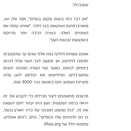
שעוברת".
"אין דבר כזה בשום מקום בעולם", אמר אלן הוג, 
מאוניברסיטת וואיקאטו בניו זילנד. "אנחנו נמפה את 
השינויים האלה בצורה הרבה יותר מדויקת 
באמצעות טבעות העץ".
אמנם עשויות לחלוף כמה אלפי שנים עד שהקטבים 
יתהפכו לחלוטין, אך מסעם לצד השני עלול לגרום 
בינתיים לכאוס, כאשר קווי השדה המגנטי חוצים 
ומתערבלים, ומחלישים את יכולתם להגן עלינו 
מקרינת השמש. והם בתנועה כבר 3000 שנה.
מדענים מתאמצים ליצור מודלים כדי לקבוע איך זה 
ייראה ברמה המעשית. העץ הזה יעזור להם לעשות 
את זה. "ככל שהמגן המגנטי של כדור הארץ נכשל, 
כך גם הלוויינים שלו נכשלים", כותב ג'ונתן אוקלהן, 
עיתונאי חלל של Phys.org.