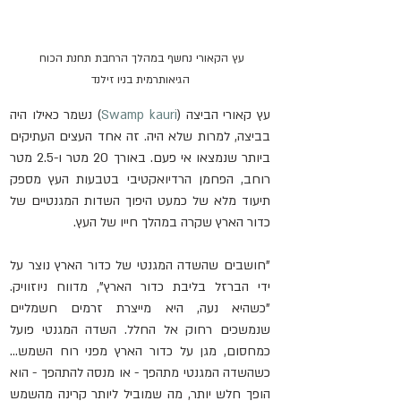
עץ הקאורי נחשף במהלך הרחבת תחנת הכוח 
הגיאותרמית בניו זילנד
עץ קאורי הביצה (
Swamp kauri
) נשמר כאילו היה 
בביצה, למרות שלא היה. זה אחד העצים העתיקים 
ביותר שנמצאו אי פעם. באורך 20 מטר ו-2.5 מטר 
רוחב, הפחמן הרדיואקטיבי בטבעות העץ מספק 
תיעוד מלא של כמעט היפוך השדות המגנטיים של 
כדור הארץ שקרה במהלך חייו של העץ.
"חושבים שהשדה המגנטי של כדור הארץ נוצר על 
ידי הברזל בליבת כדור הארץ", מדווח ניוזוויק. 
"כשהיא נעה, היא מייצרת זרמים חשמליים 
שנמשכים רחוק אל החלל. השדה המגנטי פועל 
כמחסום, מגן על כדור הארץ מפני רוח השמש... 
כשהשדה המגנטי מתהפך - או מנסה להתהפך - הוא 
הופך חלש יותר, מה שמוביל ליותר קרינה מהשמש 