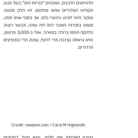
הלווייתנים הלבנים, המכונים "כנריות הים" בשל מגוון 
הקולות המלודיים שהם מפיקים, היו חלק מהנוף, 
ומקור חיוני למזון וחומרי גלם. אך בסוף אותו סתיו, 
משהו במחזה המוכר הזה היה שונה, מבשר רעות. 
הלהקה הייתה גדולה במיוחד, אולי כ-3,000 פרטים, 
והיא נראתה קרובה מדי לחוף, עמוק מדי במפרצים 
הרדודים.
Credit: rawpixel.com / Carol M Highsmith
הטבע הארקטי אינו סלחן, והוא פועל במהירות 