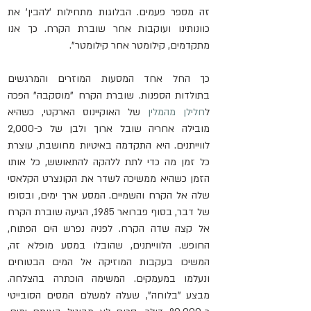
זה מספר פעמים. הבלוגות מתחילות 'להבין' את 
כוונותינו ועוקבות אחר שוברת הקרח. כך אנו 
מתקדמים, קילומטר אחר קילומטר".
כך החל אחד המסעות המוזרים והמרגשים 
בתולדות הספנות. שוברת הקרח "מוסקבה" הפכה 
ל
חלילן מהמלין
 של האוקיינוס הארקטי, כשהיא 
מובילה אחריה שובל ארוך ולבן של כ-2,000 
לווייתנים. היא התקדמה באיטיות מחושבת, עוצרת 
כל זמן מה כדי לתת ללהקה להתאושש, כל אותו 
הזמן כשהיא ממשיכה לשדר את הקונצרט הקלאסי 
שלה אל הקרח והשמיים. המסע ארך ימים, ובסופו 
של דבר, בסוף פברואר 1985, הגיעה שוברת הקרח 
אל קצה שדה הקרח. לפניה נפרש הים הפתוח, 
החופש. הלווייתנים, שהובלו במסע מופלא זה, 
המשיכו בעקבות המוזיקה אל המים הבטוחים 
ונעלמו במעמקים. המשימה הוכתרה בהצלחה. 
מבצע "בלוחה", שעלה למשלם המסים הסובייטי 