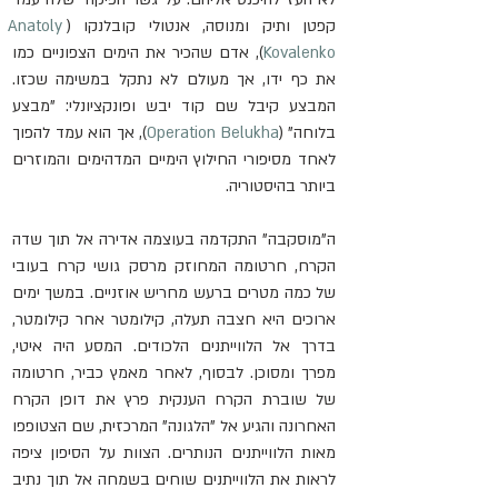
קפטן ותיק ומנוסה, אנטולי קובלנקו (
Anatoly 
Kovalenko
), אדם שהכיר את הימים הצפוניים כמו 
את כף ידו, אך מעולם לא נתקל במשימה שכזו. 
המבצע קיבל שם קוד יבש ופונקציונלי: "מבצע 
בלוחה" (
Operation Belukha
), אך הוא עמד להפוך 
לאחד מסיפורי החילוץ הימיים המדהימים והמוזרים 
ביותר בהיסטוריה.
ה"מוסקבה" התקדמה בעוצמה אדירה אל תוך שדה 
הקרח, חרטומה המחוזק מרסק גושי קרח בעובי 
של כמה מטרים ברעש מחריש אוזניים. במשך ימים 
ארוכים היא חצבה תעלה, קילומטר אחר קילומטר, 
בדרך אל הלווייתנים הלכודים. המסע היה איטי, 
מפרך ומסוכן. לבסוף, לאחר מאמץ כביר, חרטומה 
של שוברת הקרח הענקית פרץ את דופן הקרח 
האחרונה והגיע אל "הלגונה" המרכזית, שם הצטופפו 
מאות הלווייתנים הנותרים. הצוות על הסיפון ציפה 
לראות את הלווייתנים שוחים בשמחה אל תוך נתיב 