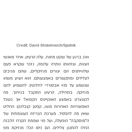
Credit: David Sholomovich/Sputnik
ואז, ברגע של שקט מתוח, עלה הרעיון. אחד מאנשי 
הצוות, שזהותו נותרה עלומה, נזכר שקרא פעם 
שלווייתנים הם יצורים מוזיקליים, שהם מגיבים 
לצלילים ומתקשרים באמצעותם. הוא הציע משהו 
שנשמע על פניו אבסורדי לחלוטין: להשמיע להם 
מוזיקה. בתחילה, הרעיון התקבל בגיחוך. מה 
לקונצרט באמצע האוקיינוס הקפוא? אך כשכל 
האפשרויות האחרות מוצו, קפטן קובלנקו החליט 
שאין מה להפסיד. מערכת הכריזה העוצמתית של 
ה"מוסקבה" הופעלה, ועל פני שממת הקרח הלבנה 
החלו להתנגן צלילים. הם ניסו הכל: מוזיקת פופ 