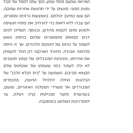
המראה שפעם סימל שפע, הפך עתה לסמל של סבל 
ומוות המוני. מונעים על ידי תחושת אחריות עמוקה, 
הם עשו כמיטב יכולתם. באמצעות גרזנים ומסורים, 
הם עבדו ללא ליאות כדי להרחיב את פתחי הנשימה 
ולמנוע מהם לקפוא מחדש, ובנוסף, השליכו למים 
דגים קפואים מהמאגרים שלהם בניסיון נואש 
לשמור על כוחם של היונקים הלכודים. אך זו הייתה 
מלחמה אבודה. החורף הארקטי רק החל להעמיק 
את אחיזתו, והכוחות המוגבלים של קומץ תושבים 
לא יכלו לעמוד בפני עוצמתו של אוקיינוס שלם 
הקופא סביבם. השמועה על "בית הכלא הלבן" של 
הבלוגות החלה לחלחל החוצה, מהכפרים 
המבודדים אל משרדי המפלגה האזוריים, ומשם, 
בשרשרת פיקוד סובייטית קרה ויעילה, עד 
למסדרונות השלטון במוסקבה.