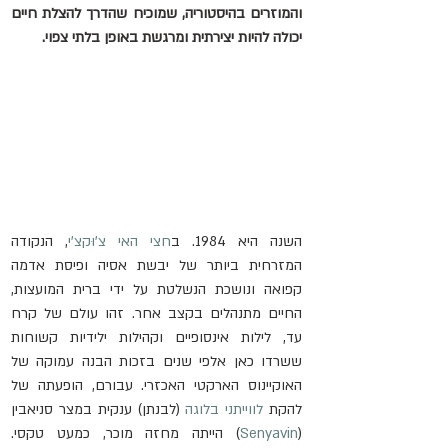
והמוזרים בהיסטוריה, שמוכיח שהדרך להצלת חיים 
יכולה להיות יצירתית ומרגשת באופן בלתי צפוי.
השנה היא 1984. ב
חצי האי צ'וּקצ'י
, הנקודה 
המזרחית ביותר של יבשת אסיה ופיסת אדמה 
קפואה ונושכת הנשלטת על ידי ברית המועצות, 
החיים מתנהלים בקצב אחר. זהו עולם של קרח 
עד, לילות אינסופיים וקהילות ילידיות קשוחות 
ששרדו כאן אלפי שנים בזכות הבנה עמוקה של 
האוקיינוס הארקטי האכזרי. עבורם, הופעתה של 
להקת 
לווייתני בלוגה
 (לבנתן) ענקית במצר סניאבין 
(
Senyavin
) הייתה מחזה מוכר, כמעט טקסי. 