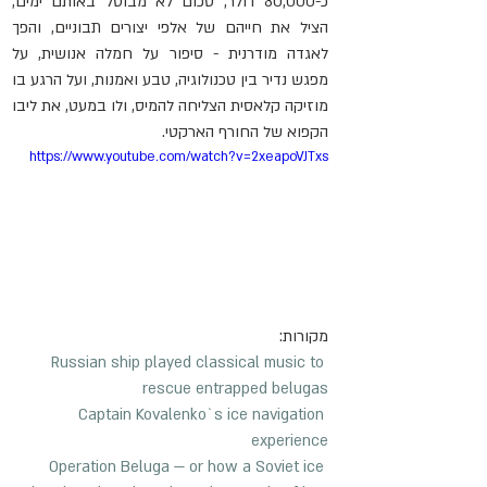
כ-80,000 דולר, סכום לא מבוטל באותם ימים, 
הציל את חייהם של אלפי יצורים תבוניים, והפך 
לאגדה מודרנית - סיפור על חמלה אנושית, על 
מפגש נדיר בין טכנולוגיה, טבע ואמנות, ועל הרגע בו 
מוזיקה קלאסית הצליחה להמיס, ולו במעט, את ליבו 
הקפוא של החורף הארקטי.
https://www.youtube.com/watch?v=2xeapoVJTxs
מקורות:
Russian ship played classical music to 
rescue entrapped belugas
Captain Kovalenko`s ice navigation 
experience
Operation Beluga — or how a Soviet ice 