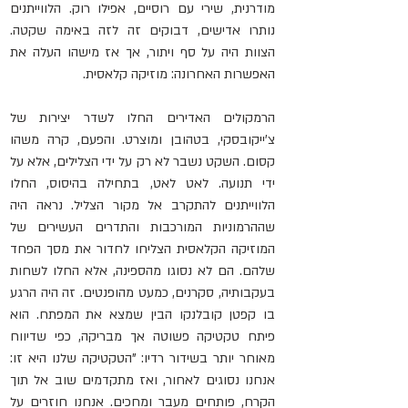
מודרנית, שירי עם רוסיים, אפילו רוק. הלווייתנים 
נותרו אדישים, דבוקים זה לזה באימה שקטה. 
הצוות היה על סף ויתור, אך אז מישהו העלה את 
האפשרות האחרונה: מוזיקה קלאסית.
הרמקולים האדירים החלו לשדר יצירות של 
צ'ייקובסקי, בטהובן ומוצרט. והפעם, קרה משהו 
קסום. השקט נשבר לא רק על ידי הצלילים, אלא על 
ידי תנועה. לאט לאט, בתחילה בהיסוס, החלו 
הלווייתנים להתקרב אל מקור הצליל. נראה היה 
שההרמוניות המורכבות והתדרים העשירים של 
המוזיקה הקלאסית הצליחו לחדור את מסך הפחד 
שלהם. הם לא נסוגו מהספינה, אלא החלו לשחות 
בעקבותיה, סקרנים, כמעט מהופנטים. זה היה הרגע 
בו קפטן קובלנקו הבין שמצא את המפתח. הוא 
פיתח טקטיקה פשוטה אך מבריקה, כפי שדיווח 
מאוחר יותר בשידור רדיו: "הטקטיקה שלנו היא זו: 
אנחנו נסוגים לאחור, ואז מתקדמים שוב אל תוך 
הקרח, פותחים מעבר ומחכים. אנחנו חוזרים על 