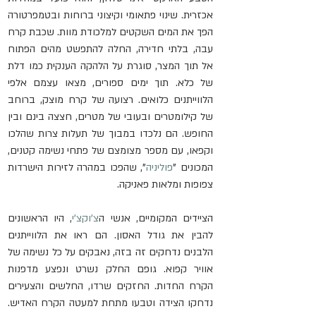
אכזרית. שינוי פתאומי וקיצוני ברוחות ובטמפרטורה 
הפך את המים השקטים למלכודת מוות. שכבת קרח 
עבה, בלתי חדירה, החלה להתפשט מהים הפתוח 
אל תוך המצר, סוגרת על הלהקה הענקית כמו דלת 
של כלא. תוך ימים ספורים, מצאו עצמם אלפי 
הלווייתנים כלואים. רצועה של קרח מוצק, ברוחב 
של קילומטרים ובעובי של מטרים, חצצה בינם ובין 
החופש. הם נלכדו במבוך של תעלות צרות שהלכו 
וקפאו, עם מספר מצומצם של פתחי נשימה קטנים, 
המכונים "
פוליניה
", שהפכו במהרה לזירות הישרדות 
צפופות ומלאות פאניקה.
הציידים המקומיים, אנשי ה
צ'וקצ'י
, היו הראשונים 
להבין את גודל האסון. הם ראו את הלווייתנים 
הלבנים נדחקים זה בזה, נאבקים על כל נשימה של 
אוויר קפוא. גופם החלק נשרט ונפצע מדפנות 
הקרח החדות. החזקים שרדו, החלשים והצעירים 
נדחקו הצידה וטבעו מתחת למעטה הקרח האדיש. 