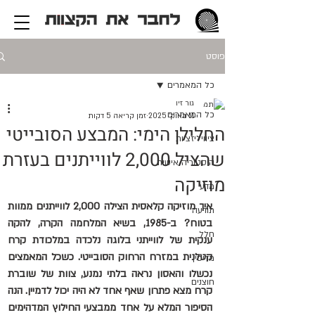
פוסט
כל המאמרים
גור זיו
כל המאמרים
11 באוק׳ 2025
זמן קריאה 5 דקות
החלילן הימי: המבצע הסובייטי
ציוויליזציות
שהציל 2,000 לווייתנים בעזרת
היסטוריה אישית
מוזיקה
מדע
איך מוזיקה קלאסית הצילה 2,000 לווייתנים ממוות 
תודעה
בטוח? ב-1985, בשיא המלחמה הקרה, להקה 
חלל
ענקית של לווייתני בלוגה נלכדה במלכודת קרח 
קטלנית במזרח הרחוק הסובייטי. כשכל המאמצים 
מדיסין
נכשלו והאסון נראה בלתי נמנע, צוות של שוברת 
חוצנים
קרח מצא פתרון שאף אחד לא היה יכול לדמיין. הנה 
הסיפור המלא על אחד ממבצעי החילוץ המדהימים 