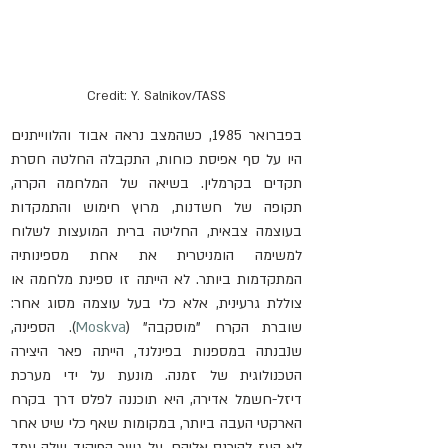
Credit: Y. Salnikov/TASS
בפברואר 1985, כשהמצב נראה אבוד והלווייתנים 
היו על סף אפיסת כוחות, התקבלה החלטה חסרת 
תקדים בקרמלין. בשיאה של המלחמה הקרה, 
תקופה של חשדנות, מרוץ חימוש והתמקדות 
בעוצמה צבאית, החליטה ברית המועצות לשלוח 
למשימה הומניטרית את אחת מספינותיה 
המתקדמות ביותר. לא הייתה זו ספינת מלחמה או 
צוללת גרעינית, אלא כלי בעל עוצמה מסוג אחר: 
שוברת הקרח "מוסקבה" (
Moskva
). הספינה, 
שנבנתה במספנות בפינלנד, הייתה פאר היצירה 
הטכנולוגית של זמנה. מונעת על ידי מערכת 
דיזל-חשמל אדירה, היא תוכננה לפלס דרך בקרח 
הארקטי העבה ביותר, במקומות שאף כלי שיט אחר 
לא העז להיכנס אליהם. על גשר הפיקוד שלה עמד 