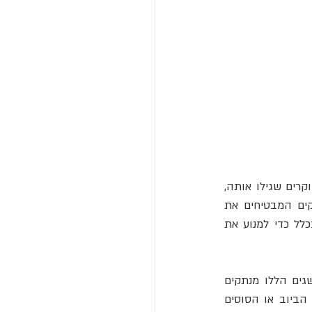
אם אתם חוטפים זיהום, אתם יכולים לטפל בו באנטיביוטיקה, בין אם אתם מודעים או לא לחוקרים שגילו אותה, 
ולניסויים הנרחבים שבוצעו כדי לקבוע את בטיחותה ויעילותה, או תהליכי הייצור המדוקדקים המבטיחים את 
טוהרה. ואף אחד לא יציין שלפני פחות ממאה שנה, הרופאים היו יכולים לעשות מעט אם בכלל כדי למנוע את 
הנוחות של העולם המודרני היא בין ההישגים הגדולים ביותר שלו. אבל בגלל טבעם, ההישגים הללו מנתקים 
אותנו מהמציאות הקשה של חיי היומיום שהייתה נורמה בעבר. אנחנו לא מריחים את צחנת הביוב או הסוסים 