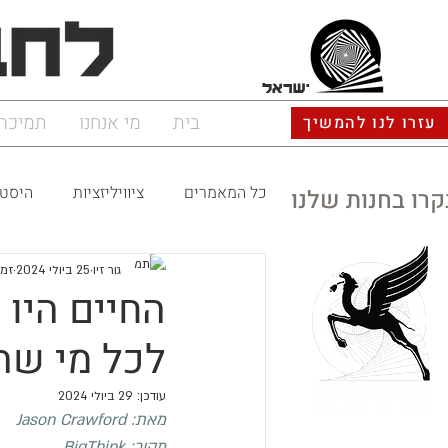
ישראל
בית
מי אנחנו
תמיכה
עזרו לנו להמשיך
כל המאמרים
ציוויליזציות
היסטו
קרו בחנות שלנו
גור זיו
25 ביולי 2024
זמן 
החיים היו 
לכל מי שה
עודכן:
29 ביולי 2024
מאת: 
Jason Crawford
מקור: 
BigThink