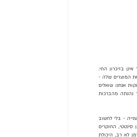
אבל עבור רוב האנשים במדינות עשירות, בעיות העוני, תמותת ילדים או אנאלפביתיות כבר אינן בזיכרון החי. 
והמכונה העצומה שמספקת את השגשוג חסר התקדים שלנו כמעט בלתי נראית. אנחנו רואים את המוצרים שלה - 
אוכל טרי, רהיטים זולים, כבישים סלולים, מים נקיים, סטרימינג של מוזיקה - אבל לעתים רחוקות אנחנו שואלים 
מאיפה הם באו או איך הם נוצרו, גם אם אנחנו מודעים בעמימות לכך שהאנושות לא תמיד נהנתה מהברכות 
אתם יכולים לאכול ארוחה - לטרוף אותה ביד אחת תוך בדיקת החדשות בסמארטפון ביד השנייה - בלי לחשוב 
פעמיים על הטרקטורים ומכונות הקציר, צינורות ההשקיה, התנורים התעשייתיים לייצור דשן סינטטי, החוקרים 
במעבדה המגדלים ומהנדסים זנים עמידים יותר של יבולים. ובקלות אפשר לשכוח שלפני זמן לא רב, היכולת 