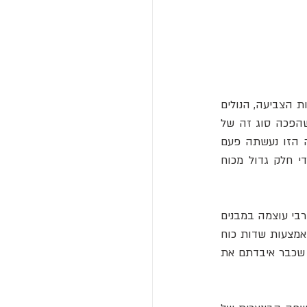
אתם יכולים לצבור ארון מלא בבגדים, במגוון סגנונות וצבעים, ללא ידע על מכונות הטווייה, בורות הצביעה, הנולים 
האוטומטיים, מכונות התפירה או מערכת המפעל היעילה ביותר שהם חלק ממנה - מערכת שהפכה סוג זה של 
מוצר ממותרות לעשירים לסחורה הזמינה לעובד הממוצע. ואף אחד לא יזכיר לכם שהעבודה הזו נעשתה פעם 
ביד, תוך שימוש בכלים בסיסיים והרבה מיומנות ידנית, בתנועות שגרתיות ומונוטוניות, על ידי חלק גדול מכוח 
אתם יכולים להיכנס לחדר ולהדליק את האור באופן לא מודע, בלי לדעת שאתם מזמנים כוחות רבי עוצמה במבנים 
מרוחקים, מעוררים טורבינות מרובות טונות המניעות מחוללי זרם חשמלי, כדי לספק אנרגיה באמצעות שדות כוח 
בלתי נראים הנעים דרך רשת של קווי תמסורת המנתבים אותם למיקום המדויק שלכם. כנראה שכבר איבדתם את 