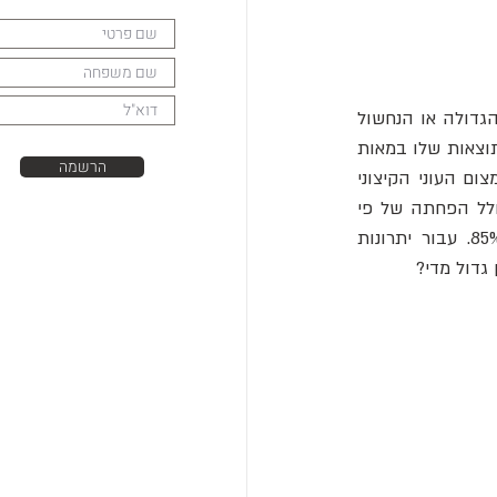
הניצחון של המדע, הטכנולוגיה והתעשייה נקרא פעמים רבות - ההעשרה הגדולה, הבריחה הגדולה או הנחשול 
הגדול; מקור העושר או הולדת השפע; זריחת העולם המערבי או פשוט זריחת האדם. גיליון התוצאות שלו במאות 
הרשמה
השנים האחרונות הוא אגדי: עלייה של יותר מפי עשרים בתוצר לנפש במדינות מפותחות, וצמצום העוני הקיצוני 
מכמעט 80% מהעולם לפחות מ-10%; יותר מהכפלה של תוחלת החיים העולמית בלידה, כולל הפחתה של פי 
עשרה בתמותת ילדים; עלייה בשיעורי ההשכלה הבסיסית והאוריינות מכ-15% ליותר מ-85%. עבור יתרונות 
 גדול מדי?