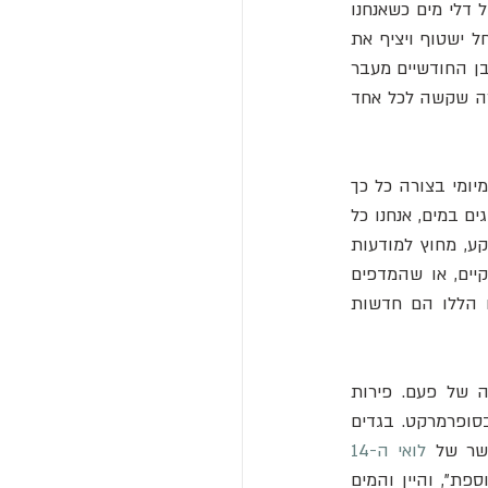
ברחובות, אנחנו לא נשרפים מהשמש בזמן העבודה בשדות, אנחנו לא מרגישים את משקלו של דלי מים כשאנחנו 
נושאים אותו בחזרה מהבאר. אנחנו לא דואגים אם היבול ייכשל מבצורת או כפור, או אם הנחל ישטוף ויציף את 
הגשר, או אם יהיו לנו מספיק עצי הסקה להחזיק מעמד בחורף, או שמא אח יאבד בים במסעו בן החודשיים מעבר 
לאוקיינוס, או אם ילד ימות משריטה של ​​מסמר חלוד. החיים נוחים, צפויים, בטוחים ונקיים, בצורה שקשה לכל אחד 
הציוויליזציה התעשייתית הפכה לקורבן של הצלחתה שלה: היא פתרה את בעיות הקיום היומיומי בצורה כל כך 
יסודית, ובעידון כזה, עד שהפתרונות ואפילו הבעיות נמוגים מהזיכרון הקולקטיבי שלנו. כמו דגים במים, אנחנו כל 
כך שקועים בטכנולוגיה ובתעשייה, כל כך תלויים בה כל יום בחיינו, עד שהיא נסוגה אל הרקע, מחוץ למודעות 
שלנו. אנו מבחינים רק בהיפוך: המקרים הנדירים שבהם המזגן לא עובד, או שהמים אינם נקיים, או שהמדפים 
בחנויות ריקים, או שיש הפסקת חשמל - או אפילו הפסקת וויי-פיי. ואכן, רבים מהאירועים הללו הם חדשות 
אנו שוכחים שבמובנים רבים האדם הממוצע בכלכלה מפותחת חי טוב יותר מבני המלוכה של פעם. פירות 
ותבלינים שהיו פעם סמלים אקזוטיים של יוקרה וזכויות יתר נמצאים כעת בכמויות גדולות בסופרמרקט. בגדים 
שר של 
לואי ה-14
: באולם המראות הגדול שלו, למרות שני קמינים, "רצוי ללבוש פרווה להגנה נוספת", והיין והמים 