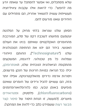
שלא מסתכלים, ואי אפשר להסתכל עד שאתה יודע 
מה לחפש". כדי לראות אילו עקבות ציוויליזציה 
תעשייתית עשויה להשאיר אחריה, הם מתחילים עם 
היחידים שאנו מודעים להם.
הסימן שלנו שנראה בלתי מחיק על הפלנטה 
יצטמצם מתישהו לשכבה דקה של סלע, המורכבת 
מהחומרים האקלקטיים שאיתם בנינו את העולם 
האנושי. ביחד הם יהוו את החתימה הטכנולוגית 
שלנו ("
Technosignature
"), החותם הייחודי 
שמלווה כל מין טכנולוגי. לדוגמה, המשקעים 
מהתקופה הגיאולוגית הנוכחית שלנו, ה
אנתרופוקן
, 
יכילו ככל הנראה כמויות חריגות של חנקן מדשנים, 
ויסודות אדמה נדירים מהאלקטרוניקה. אפילו יותר 
מזה, הם עשויים להכיל ורידים של חומרים שאינם 
מופיעים באופן טבעי, כמו כלורופלואורופחמנים 
(
chlorofluorocarbons
), פלסטיק ו
סטרואידים
מיוצרים. (למעשה, זו הנחת היסוד של 
סיפור קצר 
מבשר רעות
 ששמידט כתב כדי ללוות את המחקר).