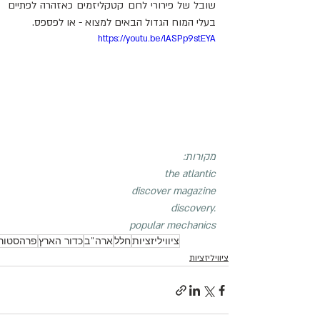
שובל של פירורי לחם קטקליזמים כאזהרה לפתיים 
בעלי המוח הגדול הבאים למצוא - או לפספס.
https://youtu.be/lASPp9stEYA
מקורות:
the atlantic
discover magazine
discovery.
popular mechanics
ציוויליזציות
חלל
ארה"ב
כדור הארץ
פרהסטורי
ציוויליזציות