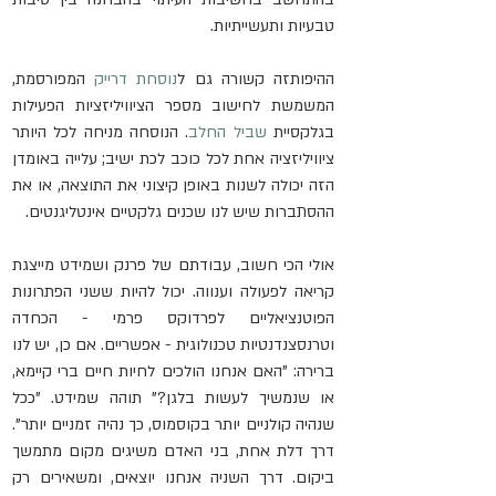
טבעיות ותעשייתיות.
ההיפותזה קשורה גם ל
נוסחת דרייק
 המפורסמת, 
המשמשת לחישוב מספר הציוויליזציות הפעילות 
בגלקסיית 
שביל החלב
. הנוסחה מניחה לכל היותר 
ציוויליזציה אחת לכל כוכב לכת ישיב; עלייה באומדן 
הזה יכולה לשנות באופן קיצוני את התוצאה, או את 
ההסתברות שיש לנו שכנים גלקטיים אינטליגנטים.
אולי הכי חשוב, עבודתם של פרנק ושמידט מייצגת 
קריאה לפעולה וענווה. יכול להיות ששני הפתרונות 
הפוטנציאליים לפרדוקס פרמי - הכחדה 
וטרנסצנדנטיות טכנולוגית - אפשריים. אם כן, יש לנו 
ברירה: "האם אנחנו הולכים לחיות חיים ברי קיימא, 
או שנמשיך לעשות בלגן?" תוהה שמידט. "ככל 
שנהיה קולניים יותר בקוסמוס, כך נהיה זמניים יותר". 
דרך דלת אחת, בני האדם משיגים מקום מתמשך 
ביקום. דרך השניה אנחנו יוצאים, ומשאירים רק 