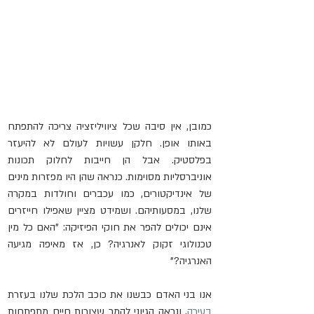
כמובן, אין סיבה שכל ציוויליזציה צריכה להתפתח 
באותו אופן. חלקן עשויות לעולם לא להיעזר 
בפלסטיק. אבל הן חייבות לחלוק תכונות 
אוניברסליות מסוימות. כנראה שהן היו מפזרות מינים 
של אינדיקטורים, כמו עכברים וחולדות במקרה 
שלנו, במסעותיהם. ושמידט מציין שאפילו חייזרים 
אינם יכולים להפר את חוקי הפיזיקה: "האם כל מין 
טכנולוגי זקוק לאנרגיה? כן, אז מאיפה מגיעה 
האנרגיה?"
אנו בני האדם כבשנו את כוכב הלכת שלנו בעזרת 
בעירה
, ונראה הגיוני להמר שצורות חיים מתפתחות 