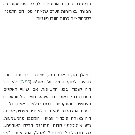
תהליכים טבעיים היו יכולים לעורר התחממות כה 
חמורה. בארוחות הערב שלאחר מכן, הם התמכרו 
לספקולציות פחות קונבנציונליות.
במהלך מקרה אחד כזה, שמידט, כיום מנהל מכון 
גודארד לחקר החלל של נאס"א (
GISS
), לא יכול 
היה לעמוד בפני ההשוואה. אם שינויי האקלים 
המודרניים - באופן חד משמעי תוצר של התעשייה 
האנושית - והמקסימום הטרמי פלאוקן-אאוקן כל כך 
דומים, הוא הרהר, "האם זה לא יהיה מצחיק אם זה 
היה מאותה סיבה?" עמיתיו הוקסמו מהמשמעות. 
גזע אינטליגנטי קדום, מתודלק בדלק מאובנים... 
של תרנגולות? 
למורים
? "אבל", הוא אומר, "אף 