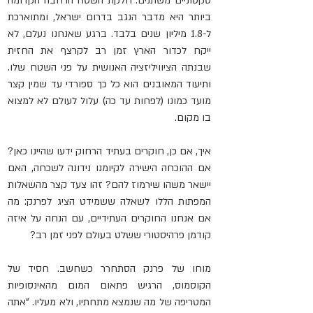
טקטוניים משתנים. חלקת השטח הרחבה הקדומה 
ביותר היא מדבר הנגב בדרום ישראל, ומתוארכת 
ל-1.8 מיליון שנים בלבד. ברגע שאנחנו נעלם, לא 
ייקח לכדור הארץ זמן רב לקרצף את החזית 
שבנתה הציוויליזציה האנושית על פני השטח שלו. 
ותיעוד המאובנים הוא כל כך ספורדי עד שמין קצר 
מועד כמונו (לפחות עד כה) עלול לעולם לא למצוא 
בו מקום.
איך, אם כן, חוקרים בעתיד הרחוק ידעו שהיינו כאן? 
אם ההוכחה הישירה לקיומנו נידונה לשכחה, האם 
יישאר משהו שירמוז להם? זהו צעד קצר מהשאלות 
המפתות הללו לשאלה ששמידט הציג לפרנק: מה 
אם אנחנו החוקרים העתידיים, עם הנחה על איזה 
קודמן פרהיסטורי ששלט בעולם לפני זמן רב?
מוחו של פרנק הסתחרר כשחשב. חסיד של 
הקוסמוס, הרגיש פתאום המום מהאינסופיות 
המטריפה של מה שנמצא מתחתיו, ולא מעליו. "אתה 