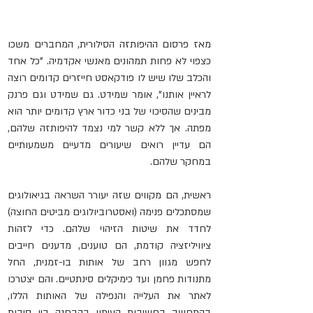
מאז פרסום ההיפותזה הסילורית, המחברים משכו 
כצפוי לא פחות תמהונים מאנשי אקדמיה. "כל אחד 
והכלב שלו שיש לו פודקאסט חייזרים קדומים רוצה 
לראיין אותנו", אומר שמידט. גם שמידט וגם פרנק 
מבינים שהסיכוי של בני כדור ארץ קדומים יותר הוא 
מפתה. אך ללא קשר למי נצמד להיפותזה שלהם, 
הם עדיין רואים שיעורים מדעיים משמעותיים 
במחקר שלהם.
ראשית, הם מקווים שזה יעורר השראה בגיאולוגים 
שמסתכלים פנימה (ואסטרוביולוגים מביטים החוצה) 
לחדד את שיטות הזיהוי שלהם. כדי לזהות 
ציוויליזציה קודמת, הם טוענים, מדענים חייבים 
לחפש מגוון רחב של אותות בו-זמנית, החל 
מתנודות פחמן ועד כימיקלים סינתטיים. והם יצטרכו 
לאתר את העלייה והנפילה של האותות הללו, 
בהתחשב בחשיבות העיתוי בהבחנה בין סיבות 