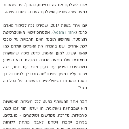
אחד לא לקח את זה ברצינות, כמובן". עד שכעבור 
כמעט שני עשורים, הוא לקח זאת ברצינות בעצמו.
יום אחד בשנת 2017, שמידט זכה לביקור מאדם 
פרנק (
Adam Frank
), אסטרופיזיקאי מאוניברסיטת 
רוצ'סטר, שחיפש תובנה האם תרבויות על כוכבי 
לכת אחרים ישנו בהכרח את האקלים שלהם כמו 
שאנו עשינו. למען האמת, פרנק ציפה שהשערת 
החייזרים שלו תיראה מוזרה במקצת. הוא הופתע 
כששמידט הפריע עם רעיון מוזר עוד יותר, כזה 
שדגר עליו במשך שנים: "מה גורם לך להיות כל כך 
בטוח שאנחנו הציוויליזציה הראשונה על הפלנטה 
הזו?"
דבר אחד המשותף כמעט לכל היצירות האנושיות 
הוא שמבחינה גיאולוגית, הן ייעלמו תוך זמן קצר. 
פירמידות, מדרכה, מקדשים וטוסטרים - מתבלים, 
בקרוב ייקברו ויטחנו לאבק מתחת ללוחות 