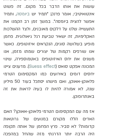
עושות את אותו הדבר בכל מקום. זה פשוט 
אינטואיטיבי, אומר פרנק: "תמיד יש 
ביומסה
, ותמיד 
אפשר להצית ביומסה". במשך זמן רב הקמנו את 
התעשייה שלנו על דלקים מאובנים, ולצד ההשלכות 
האקלימיות, זה ישאיר טביעת רגל גיאולוגית. פחמן 
מופיע בשלושה סוגים, הנקראים איזוטופים. כאשר 
אנו שורפים רקמות של יצורים שמתו מזמן, אנו 
משנים את יחס האיזוטופים באטמוספירה, שינוי 
המכונה אפקט סואס (
Suess effect
). מדענים ציינו 
יחסים דומים באירועים כמו המקסימום הטרמי 
פלאוקן-אאוקן, ואם מישהו יסתכל בעוד 50 מיליון 
שנה, לא אמורה להיות לו בעיה לראות את זה 
באנתרופוקן.
אז מה עם המקסימום הטרמי פלאוקן-אאוקן? האם 
האדים הללו מקורם במנועים של גרוטאות 
קדומות? לא סביר. פרץ הפחמן של אותה תקופה 
היה הרבה יותר הדרגתי מזה שהחל במהפכה 