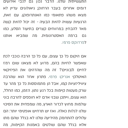
התעשייתית שלנו. הדבר נכון גם לגבי אירועים 
דומים אחרים בעבר הרחוק; גיאולוגים עדיין לא 
מצאו משהו פתאומי כמו האנתרופוקן. עם זאת, 
הרגעיות עשויה להיות הבעיה - זה יכול להיות קשה 
מאד להבחין במרווחים קצרים בתיעוד הסלע, כמו 
גם ברמה האסטרונומית. מה שמביא אותנו 
ל
פרדוקס פרמי
.
אם היקום כל כך עצום, עם כל כך הרבה כוכבי לכת 
שאפשר לחיות בהם, מדוע לא מצאנו שום רמז 
לחיים תבוניים? זה מה שהדהים את הפיזיקאי 
האיטלקי 
אנריקו פרמי
. פתרון אחד הוא שהרבה 
ציוויליזציות קמו, אבל הן מתמוססות כל כך מהר עד 
שרק מעטות קיימות בכל רגע נתון. הזמן, כמו החלל, 
הוא עצום, וייתכן שבני אדם לא חופפים להרבה בוני 
עולמות מחוץ לכדור הארץ, מה שמפחית את הסיכוי 
שלנו לגלות כאלה. ואז יש תרחיש אופטימי יותר: הם 
עלולים להתחמק מהידיעה שלנו לא בגלל שהם מתו 
אלא בגלל שהם שולטים באמנות הקיימות, מה 