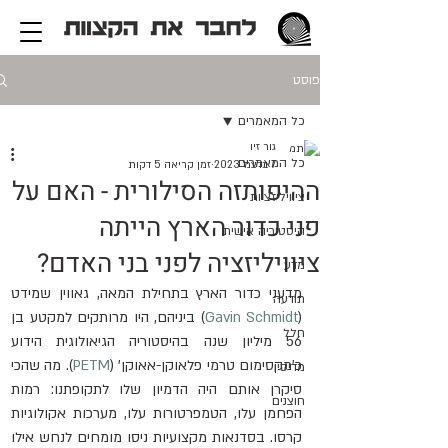
פוסט
כל המאמרים
גור זיו
כל המאמרים
7 בדצמ׳ 2023
זמן קריאה 5 דקות
ההיפותזה הסילורית - האם על
ציוויליזציות
פני כדור הארץ הייתה
היסטוריה אישית
ציוויליזציה לפני בני האדם?
מדע
מדעני כדור הארץ בתחילת המאה, גאווין שמידט 
תודעה
(
Gavin Schmidt
) ביניהם, היו מרותקים למקטע בן 
חלל
56 מיליון שנה בהיסטוריה הגיאולוגית הידוע 
כ'מקסימום טרמי פלאוקן-אאוקן' (
PETM
). מה שהכי 
מדיסין
סיקרן אותם היה הדמיון שלו לתקופתנו: רמות 
חוצנים
הפחמן עלו, הטמפרטורות עלו, מערכות אקולוגיות 
קרסו. בסדנאות מקצועיות ניסו מומחים לנחש אילו 