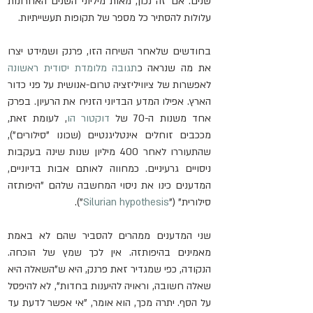
שנים. אם זה נכון, מאות מיליוני השנים האחרונות 
עלולות להסתיר כל מספר של תקופות תעשייתיות.
בחודשים שלאחר השיחה הזו, פרנק ושמידט יצרו 
את מה שנראה כ
תגובה מלומדת יסודית ראשונה
לאפשרות של ציוויליזציה טרום-אנושית על פני כדור 
הארץ. אפילו המדע הבדיוני הזניח את הרעיון. בפרק 
אחד משנות ה-70 של 
דוקטור הו
, לעומת זאת, 
מככבים זוחלים אינטליגנטיים (שכונו "סילורים"), 
שהתעוררו לאחר 400 מיליון שנות שינה בעקבות 
ניסויים גרעיניים. כמחווה לאותם אבות בדיוניים, 
המדענים כינו את ניסוי המחשבה שלהם "היפותזה 
סילורית" ("
Silurian hypothesis
").
שני המדענים ממהרים להסביר שהם לא באמת 
מאמינים בהיפותזה. אין לכך שמץ של הוכחה. 
הנקודה, כפי שמגדיר זאת פרנק, היא ש"השאלה היא 
שאלה חשובה, וראויה להיענות בחדות", לא להיפסל 
על הסף. יתרה מכך, הוא אומר, "אי אפשר לדעת עד 