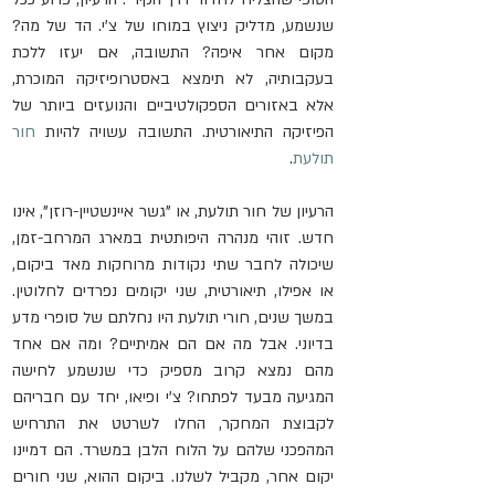
שנשמע, מדליק ניצוץ במוחו של צ'י. הד של מה? 
מקום אחר איפה? התשובה, אם יעזו ללכת 
בעקבותיה, לא תימצא באסטרופיזיקה המוכרת, 
אלא באזורים הספקולטיביים והנועזים ביותר של 
הפיזיקה התיאורטית. התשובה עשויה להיות 
חור 
תולעת
.
הרעיון של חור תולעת, או "גשר איינשטיין-רוזן", אינו 
חדש. זוהי מנהרה היפותטית במארג המרחב-זמן, 
שיכולה לחבר שתי נקודות מרוחקות מאד ביקום, 
או אפילו, תיאורטית, שני יקומים נפרדים לחלוטין. 
במשך שנים, חורי תולעת היו נחלתם של סופרי מדע 
בדיוני. אבל מה אם הם אמיתיים? ומה אם אחד 
מהם נמצא קרוב מספיק כדי שנשמע לחישה 
המגיעה מבעד לפתחו? צ'י ופיאו, יחד עם חבריהם 
לקבוצת המחקר, החלו לשרטט את התרחיש 
המהפכני שלהם על הלוח הלבן במשרד. הם דמיינו 
יקום אחר, מקביל לשלנו. ביקום ההוא, שני חורים 