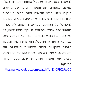
להצטבר קטגוריה חדשה של אותות קוסמיים, כאלה 
שאינם מספרים את הסיפור המוכר של מיזוגים 
ביקום שלנו, אלא נושאים עמם הדים מעולמות 
אחרים. העבודה שלהם היא קריאה לקהילה המדעית 
להסתכל על הנתונים בעיניים חדשות, לא לפחד 
לשאול "מה אם?". במשרד השקט בהאנגג'ואו, צ'י 
לאי סוגר את קובץ הנתונים. הגרף של GW190521 
כבר לא נראה לו מתסכל. הוא נראה כמו הזמנה. 
הזמנה להקשיב היטב ללחישות השקטות של 
הקוסמוס, כי אולי, רק אולי, אחת מהן היא הד המגיע 
מביתו של מישהו אחר, אי שם, מעבר לחור 
התולעת.
https://www.youtube.com/watch?v=EhQFHXbVc00