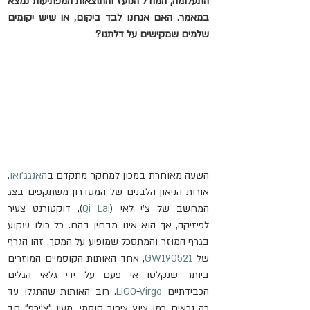
התעלומה, המודל הנועז והתוצאות המפתיעות נמצא 
במאמר. האם אנחנו לבד ביקום, או שיש יקומים 
שלמים שמקישים על דלתנו?
השעה מאוחרת במכון למחקר מתקדם ב
האנגג'ואו
. 
אורות הניאון הלבנים של המסדרון משתקפים בצג 
המחשב של צ'י לאי (
Qi Lai
), דוקטורנט צעיר 
לפיזיקה, אך הוא אינו מבחין בהם. כל כולו שקוע 
בגרף המוזר והמתסכל שמופיע על המסך. זהו הגרף 
של 
GW190521
, אחד האותות הקוסמיים המוזרים 
ביותר שנקלטו אי פעם על ידי גלאי הגלים 
הכבידתיים 
Virgo
-
LIGO
. רוב האותות שהתגלו עד 
כה נראים כמו ציוץ ציפור קוסמי, מעין "צ'ירפ" חד 