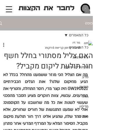
פוסט
כל המאמרים
גור זיו
כל המאמרים
18 במרץ
זמן קריאה 6 דקות
האם צליל מסתורי בחלל חשף
ציוויליזציות
חור תולעת ליקום מקביל?
היסטוריה אישית
מה אם הצליל הכי מוזר ששמענו מהחלל בכלל לא 
מדע
הגיע מהיקום שלנו? אות הגלים הכבידתיים 
תודעה
GW190521 היה קצר מדי, חסר התחלה, והטריף את 
המדענים. עכשיו, צוות חוקרים מציע הסבר מהפכני 
חלל
שעשוי לשנות את כל מה שחשבנו על הקוסמוס: 
מדיסין
אולי לא שמענו התנגשות של חורים שחורים, אלא 
את ההד שלה, שהגיע אלינו דרך חור תולעת מיקום 
חוצנים
מקביל. הסיפור המלא על המרדף המדעי אחר פתרון 