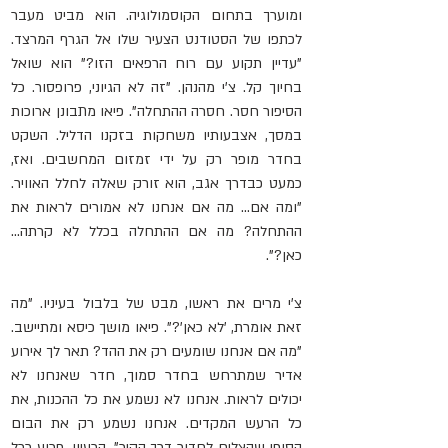
ומוערך בתחום הקוסמולוגיה. הוא מביט מעבר 
לכתפו של הסטודנט הצעיר שלו אל הגרף המרצד. 
"עדיין תקוע עם רוח הרפאים הזו?" הוא שואל 
בחיוך קל. צ'י מהנהן. "זה לא הגיוני, פרופסור. כל 
הסיפור חסר. חסרה ההתחלה". פיאו מתבונן ארוכות 
במסך, אצבעותיו משחקות בזקנו הדליל. השקט 
בחדר מופר רק על ידי זמזום המחשבים. ואז, 
כמעט כבדרך אגב, הוא זורק שאלה לחלל האוויר. 
"ומה אם... מה אם אנחנו לא אמורים לראות את 
ההתחלה? מה אם ההתחלה בכלל לא קרתה... 
כאן?". 
צ'י מרים את ראשו, מבט של בלבול בעיניו. "מה 
זאת אומרת, 'לא כאן'?". פיאו מושך כיסא ומתיישב. 
"מה אם אנחנו שומעים רק את ההד? תאר לך אירוע 
אדיר שמתרחש בחדר סמוך, חדר שאנחנו לא 
יכולים לראות. אנחנו לא נשמע את כל ההכנות, את 
כל הרעש המקדים. אנחנו נשמע רק את הבום 
הסופי שהצליח לחדור דרך הקיר". הרעיון, פרוע ככל 