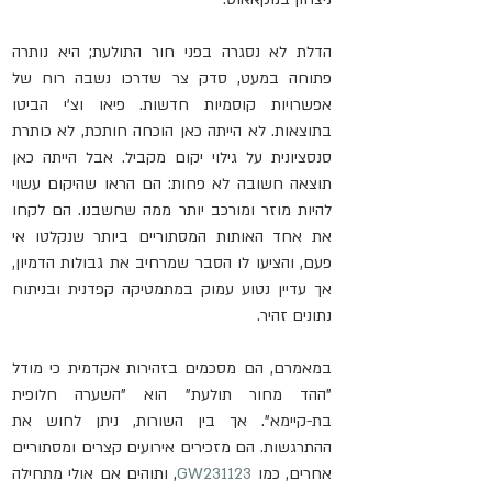
הדלת לא נסגרה בפני חור התולעת; היא נותרה 
פתוחה במעט, סדק צר שדרכו נשבה רוח של 
אפשרויות קוסמיות חדשות. פיאו וצ'י הביטו 
בתוצאות. לא הייתה כאן הוכחה חותכת, לא כותרת 
סנסציונית על גילוי יקום מקביל. אבל הייתה כאן 
תוצאה חשובה לא פחות: הם הראו שהיקום עשוי 
להיות מוזר ומורכב יותר ממה שחשבנו. הם לקחו 
את אחד האותות המסתוריים ביותר שנקלטו אי 
פעם, והציעו לו הסבר שמרחיב את גבולות הדמיון, 
אך עדיין נטוע עמוק במתמטיקה קפדנית ובניתוח 
נתונים זהיר.
במאמרם, הם מסכמים בזהירות אקדמית כי מודל 
"ההד מחור תולעת" הוא "השערה חלופית 
בת-קיימא". אך בין השורות, ניתן לחוש את 
ההתרגשות. הם מזכירים אירועים קצרים ומסתוריים 
אחרים, כמו 
GW231123
, ותוהים אם אולי מתחילה 