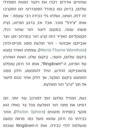
שחורים אדירים רקדו את ריקוד המוות הספירלי 
שלהם, בדיוק כמו במודל הסטנדרטי. הם התקרבו 
זה לזה, האיצו, ושלחו גלי כבידה רבי עוצמה - את 
אותו "צ'ירפ" מוכר. אבל אז, ברגע המיזוג, קרה 
משהו שונה. במקום ליצור חור שחור רגיל, 
הקטקליזם האדיר הזה קרע חור במרחב-זמן ויצר 
אובייקט אקזוטי - חור תולעת מסוג מוריס-ת'ורן 
(
Morris-Thorne Wormhole
), שפתחו האחד נמצא 
ביקום שלהם, והשני... ביקום שלנו. האות האחרון 
של המיזוג, ה-"Ringdown", אותו הד חזק שנפלט 
מהאובייקט החדש, החל להתפשט. חלק ממנו 
התפשט ביקום המקור, אך חלק אחר נכנס היישר 
אל תוך "גרון" חור התולעת. 
כעת, המודל שלהם הפך למורכב עוד יותר. הם 
דמיינו את פתח חור התולעת מכל צד כאילו הוא 
מוקף בספירת פוטונים (
Photon Sphere
), אזור 
כבידתי כה חזק שהוא פועל כמו מראה כמעט 
מושלמת לגלי כבידה. אות ה-Ringdown שנכנס 