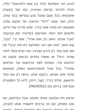
לגרון חור התולעת נלכד בין שתי ה"מראות" הללו, 
והחל להדהד קדימה ואחורה, כמו קול במערה 
אינסופית. בכל פעם שהגל פגע במראה בצד שלנו, 
חלק זעיר ממנו "דלף" החוצה, אל היקום שלנו. 
התוצאה לא תהיה אות בודד, אלא סדרה של הדים, 
חלשים יותר ויותר, המגיעים במרווחי זמן קבועים. 
"אבל אנחנו ראינו רק אות אחד", אמר צ'י. "נכון", 
ענה פיאו, "ומה אם חור התולעת לא היה יציב? מה 
אם הוא נוצר רק לרגע קצרצר, ואז קרס והפך לחור 
שחור רגיל? או שאולי ההדים הבאים פשוט היו 
חלשים מדי, מתחת לסף הרגישות של הגלאים 
שלנו?". בכל אחד מהתרחישים האלה, התוצאה 
תהיה זהה: אנחנו, ביקום שלנו, נראה רק את ההד 
הראשון. פולס בודד, קצר, חזק, ללא כל היסטוריה 
מקדימה. בדיוק כמו GW190521.
הרעיון היה אלגנטי, אפילו יפהפה. אבל בפיזיקה, יופי 
אינו מספיק. הם היו צריכים להעמיד אותו למבחן. 
הם היו צריכים לשאול את הנתונים עצמם. במשך 