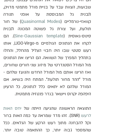
שבועות, הצוות עבד על בניית מודל מתמטי מדויק, 
תבנית גל המבוססת על אופני תנודה 
קוואזי-נורמליים (
Quasinormal Modes
) של חור 
תולעת, ועל צורת גל פשוטה המכונה תבנית 
סינוס-גאוסית (
Sine-Gaussian template
). הם 
לקחו את הנתונים הגולמיים מ-LIGO-Virgo, אותו 
רעש סטטי שבו היה חבוי הצליל מהחלל, והחלו 
בתהליך המפרך של השוואה. הם הריצו את הנתונים 
מול המודל הסטנדרטי של מיזוג שני חורים שחורים, 
ואז הריצו אותם מול המודל החדש והנועז שלהם - 
מודל "ההד מחור תולעת". המתח היה בשיאו. אם 
המודל שלהם לא יתאים כלל לנתונים, כל הרעיון 
היפהפה יקרוס ויישאר בגדר פנטזיה מתמטית. 
התוצאה הראשונה שהגיעה הייתה של 
יחס האות 
לרעש
 (SNR). זהו מדד שמראה עד כמה האות ברור 
וקל להבחנה מתוך רעש הרקע של הגלאים. ככל 
שהמספר גבוה יותר, כך ההתאמה טובה יותר. 