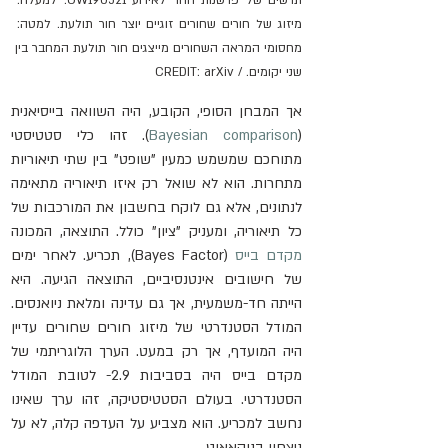
תרשים של פרשנות ההד לאירוע GW190521. למעלה: 
מיזוג של חורים שחורים זוגיים יוצר חור תולעת. למטה: 
מחסומי המראה השחורים מייצגים חור תולעת המחבר בין 
שני יקומים. / CREDIT: arXiv
אך המבחן הסופי, הקובע, היה השוואה בייסיאנית 
(
Bayesian comparison
). זהו כלי סטטיסטי 
מתוחכם שמשמש כמעין "שופט" בין שתי תיאוריות 
מתחרות. הוא לא שואל רק איזו תיאוריה מתאימה 
לנתונים, אלא גם לוקח בחשבון את המורכבות של 
כל תיאוריה, ומעניק "ציון" כולל. התוצאה, המכונה 
מקדם בייס
 (Bayes Factor), תכריע. לאחר ימים 
של חישובים אינטנסיביים, התוצאה הגיעה. היא 
הייתה חד-משמעית, אך גם עדינה ומלאת ניואנסים. 
המודל הסטנדרטי של מיזוג חורים שחורים עדיין 
היה המועדף, אך רק במעט. הערך הלוגריתמי של 
מקדם בייס היה בסביבות 2.9- לטובת המודל 
הסטנדרטי. בעולם הסטטיסטיקה, זהו ערך שאינו 
נחשב למכריע. הוא מצביע על העדפה קלה, לא על 
ניצחון בנוקאאוט. 