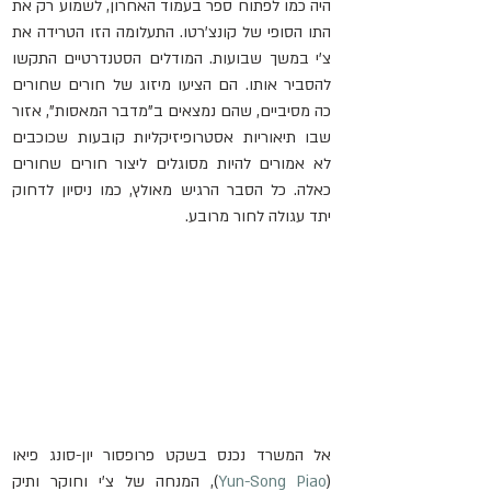
היה כמו לפתוח ספר בעמוד האחרון, לשמוע רק את 
התו הסופי של קונצ'רטו. התעלומה הזו הטרידה את 
צ'י במשך שבועות. המודלים הסטנדרטיים התקשו 
להסביר אותו. הם הציעו מיזוג של חורים שחורים 
כה מסיביים, שהם נמצאים ב"מדבר המאסות", אזור 
שבו תיאוריות אסטרופיזיקליות קובעות שכוכבים 
לא אמורים להיות מסוגלים ליצור חורים שחורים 
כאלה. כל הסבר הרגיש מאולץ, כמו ניסיון לדחוק 
יתד עגולה לחור מרובע.
אל המשרד נכנס בשקט פרופסור יון-סונג פיאו 
(
Yun-Song Piao
), המנחה של צ'י וחוקר ותיק 