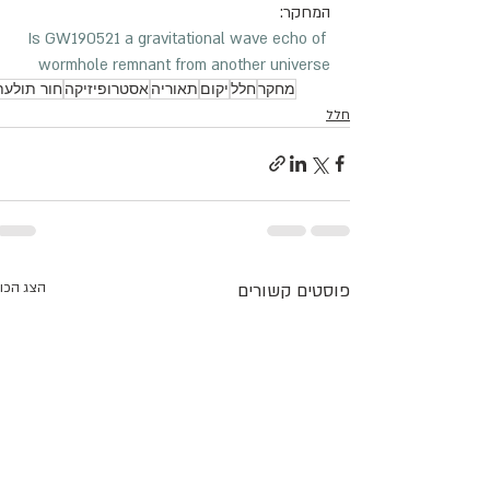
המחקר:
Is GW190521 a gravitational wave echo of 
wormhole remnant from another universe
מחקר
חלל
יקום
תאוריה
אסטרופיזיקה
חור תולעת
חלל
פוסטים קשורים
הצג הכו