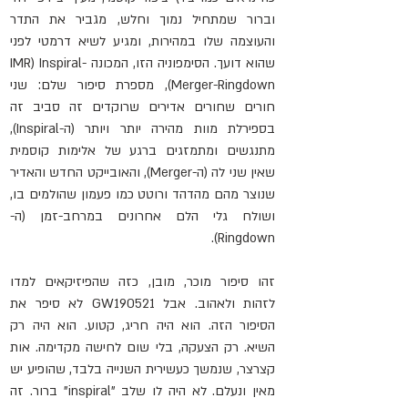
וברור שמתחיל נמוך וחלש, מגביר את התדר 
והעוצמה שלו במהירות, ומגיע לשיא דרמטי לפני 
שהוא דועך. הסימפוניה הזו, המכונה IMR) Inspiral-
Merger-Ringdown), מספרת סיפור שלם: שני 
חורים שחורים אדירים שרוקדים זה סביב זה 
בספירלת מוות מהירה יותר ויותר (ה-Inspiral), 
מתנגשים ומתמזגים ברגע של אלימות קוסמית 
שאין שני לה (ה-Merger), והאובייקט החדש והאדיר 
שנוצר מהם מהדהד ורוטט כמו פעמון שהולמים בו, 
ושולח גלי הלם אחרונים במרחב-זמן (ה-
Ringdown). 
זהו סיפור מוכר, מובן, כזה שהפיזיקאים למדו 
לזהות ולאהוב. אבל GW190521 לא סיפר את 
הסיפור הזה. הוא היה חריג, קטוע. הוא היה רק 
השיא. רק הצעקה, בלי שום לחישה מקדימה. אות 
קצרצר, שנמשך כעשירית השנייה בלבד, שהופיע יש 
מאין ונעלם. לא היה לו שלב "inspiral" ברור. זה 