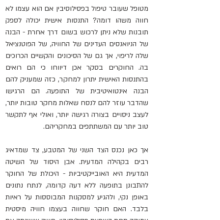
מטופל שעובר טיפול בפסילוסיבין אם הוא עצמו לא 
חווה משהו דומה? התנסות אישית יכולה לספק 
תובנות שלא ניתן לרכוש בשום דרך אחרת - הבנה 
של הניואנסים העדינים של החוויה, של הפוטנציאל 
שלה לריפוי, אך גם של הסיכונים והקשיים הכרוכים 
בה. החוקרים בסקר אכן דיווחו כי הם רואים 
בהתנסות האישית יתרון למחקר, כזה שמעניק להם 
הבנה אינטואיטיבית של התופעה. הם הרגישו 
שהדבר עוזר להם לנסח שאלות מחקר טובות יותר, 
לעצב ניסויים בצורה רגישה יותר, ואולי אף לתקשר 
טוב יותר עם המשתתפים במחקריהם.
אך כאן נכנס הצד השני של המטבע, צד שמדאיג 
רבים בקהילה המדעית. אבן היסוד של השיטה 
המדעית היא האובייקטיביות - היכולת של החוקר 
להתבונן בתופעה ללא דעה קדומה, לנתח נתונים 
באופן נקי, ולהגיע למסקנות המבוססות על ראיות 
בלבד. האם חוקר שחווה בעצמו חוויה מיסטית 