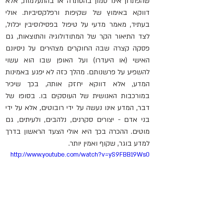
שהפתרון אינו טמון בהסתרה או בהתעלמות, אלא 
דווקא באימוץ של שקיפות ורפלקסיביות. אולי 
בעתיד, מאמר מדעי על טיפול בפסילוסיבין יכלול, 
לצד התיאור הקר של המתודולוגיה והתוצאות, גם 
פסקה קצרה שבה החוקרים מצהירים על ניסיונם 
האישי (או היעדרו) ועל האופן שבו הוא עשוי 
להשפיע על פרשנותם. מהלך כזה לא יפגע באמינות 
המדע, אלא דווקא יחזק אותה, בכך שיכיר 
במורכבות האנושית של העוסקים בו. בסופו של 
דבר, המדע אינו נעשה על ידי רובוטים, אלא על ידי 
בני אדם - יצורים סקרנים, נלהבים, ולעיתים, גם 
מוטים. ההכרה בכך היא אולי הצעד הראשון בדרך 
למדע בוגר, שקוף ואמין יותר.
http://www.youtube.com/watch?v=yS9FBB19Ws0