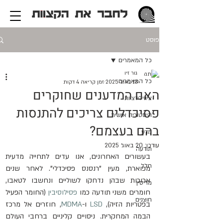
פוסט
כל המאמרים
גור זיו
כל המאמרים
13 באוג׳ 2025
זמן קריאה 4 דקות
האם המדענים שחוקרים
ציוויליזציות
פסיכדלים צריכים להתנסות
היסטוריה אישית
בהם בעצמם?
מדע
עודכן:
20 באוג׳ 2025
תודעה
בעשורים האחרונים, אנו עדים לתחייה מדעית 
חלל
מפוארת, מעין "רנסנס פסיכדלי". לאחר שנים 
ארוכות שבהן נדחקו לשוליים ונחשבו לטאבו, 
מדיסין
חומרים משני תודעה כמו 
פסילוסיבין
 (החומר הפעיל 
חוצנים
בפטריות הזיה), 
LSD
 ו-
MDMA
, חוזרים אל מרכז 
הבמה המחקרית. ניסויים קליניים ברחבי העולם 