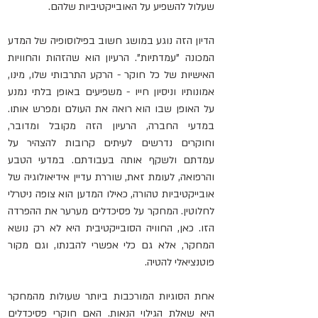
שעלול להשפיע על האובייקטיביות שלהם.
הדיון הזה נוגע במושג חשוב בפילוסופיה של המדע 
המכונה "עמדתיות". הרעיון הוא שהזהות והחוויות 
האישיות של כל חוקר - הרקע התרבותי שלו, מינו, 
אמונותיו וניסיון חייו - משפיעים באופן בלתי נמנע 
על האופן שבו הוא רואה את העולם ומפרש אותו. 
במדעי החברה, הרעיון הזה מקובל ומדובר, 
וחוקרים נדרשים לעיתים קרובות להצהיר על 
עמדתם ולשקף אותה בעבודתם. במדעי הטבע 
והרפואה, לעומת זאת, שוררת עדיין אידיאולוגיה של 
אובייקטיביות טהורה, כאילו המדען הוא צופה ניטרלי 
לחלוטין. המחקר על פסיכדלים מערער את ההפרדה 
הזו. כאן, החוויה הסובייקטיבית היא לא רק נושא 
המחקר, אלא גם כלי אפשרי להבנתו, וגם מקור 
פוטנציאלי להטיה.
אחת הסוגיות המורכבות ביותר שעולות מהמחקר 
היא שאלת הגילוי הנאות. האם חוקרי פסיכדלים 