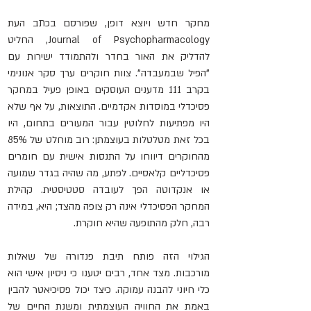
מחקר חדש ויוצא דופן, שפורסם בכתב העת 
Journal of Psychopharmacology, החליט 
להדליק את האור בחדר ולהתמודד ישירות עם 
"הפיל שבמעבדה". צוות חוקרים ערך סקר אנונימי 
בקרב 111 מדענים העוסקים באופן פעיל במחקר 
פסיכדלי במוסדות אקדמיים. התוצאות, על אף שלא 
היו מפתיעות לחלוטין עבור המעורים בתחום, היו 
בכל זאת מטלטלות בעוצמתן: רוב מוחלט של 85% 
מהחוקרים דיווחו על התנסות אישית עם חומרים 
פסיכדליים קלאסיים. לפתע, מה שהיה בגדר שמועה 
או אנקדוטה הפך לעובדה סטטיסטית. קהילת 
המחקר הפסיכדלי אינה רק צופה מהצד; היא, במידה 
רבה, חלק מהתופעה שהיא חוקרת.
הגילוי הזה פותח תיבת פנדורה של שאלות 
מורכבות. מצד אחד, רבים יטענו כי ניסיון אישי הוא 
כלי חיוני להבנה עמוקה. כיצד יכול פסיכיאטר להבין 
באמת את החוויה העוצמתית ומשנת החיים של 