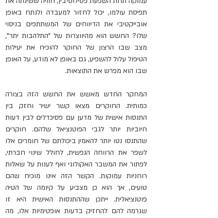
עמוקה תחת השפעת פסילוסיבין, חוויה ששינתה את 
תפיסת עולמו, יכול לחזור למעבדה ולנתח באופן 
אובייקטיבי את הדיווחים של המשתתפים בניסוי 
שלו? החשש הוא מהיווצרות של "התלהבות יתר", 
מצב שבו הרצון של החוקר להוכיח את יעילות 
הטיפול עלול להשפיע, גם באופן לא מודע, על האופן 
שבו הוא מפרש את התוצאות.
המחקר החדש מאשש את החשש הזה בצורה 
כמותית. החוקרים מצאו קשר ישיר וחזק בין 
התנסות אישית של מדען עם פסיכדלים לבין דעות 
חיוביות יותר לגבי הפוטנציאל שלהם. חוקרים 
שהתנסו נטו יותר להאמין ביכולתם של חומרים אלו 
לשפר את הרווחה הנפשית, לחולל שינוי חברתי, 
לפתור את המשבר האקולוגי ואף לענות על שאלות 
רוחניות עמוקות. הקשר הזה אינו מוכיח שהם 
טועים, אך הוא כן מצביע על קיומה של הטיה 
פוטנציאלית. ייתכן שההתנסות האישית היא זו 
שגרמה להם להחזיק בדעות אופטימיות אלו, מה 