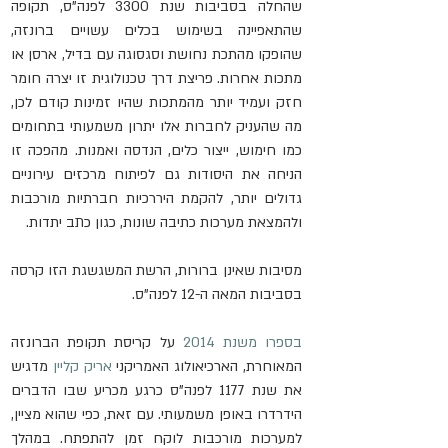
שהחלה בסביבות שנת 3300 לפנה"ס, תקופה 
שהתאפיינה בשימוש בכלים עשויים ברונזה, 
שהופקו מהתכת נחושת וסגסוגה עם בדיל, ארסן או 
מתכות אחרות. פריצת דרך טכנולוגית זו יצרה חומר 
חזק ועמיד יותר מהמתכות שהיו זמינות קודם לכן, 
מה שהעניק לחברות אלו יתרון משמעותי בתחומים 
כמו חימוש, ייצור כלים, הנדסה ואמנות. מהפכה זו 
הניחה את היסודות גם לפיתוח מרכזים עירוניים 
גדולים יותר, להקמת היררכיות חברתיות מורכבות 
ולהמצאת מערכות כתיבה שונות, כגון כתב יתדות.
מסיבות שאינן ברורות, הרשת המשגשגת הזו קרסה 
בסביבות המאה ה-12 לפנה"ס.
בספרו משנת 2014
 על קריסת תקופת הברונזה 
המאוחרת, הארכיאולוג האמריקני 
אריק קליין
 מדגיש 
את שנת 1177 לפנה"ס כרגע מכריע שבו הדברים 
הידרדרו באופן משמעותי. עם זאת, כפי שהוא מציין, 
למערכות מורכבות לוקח זמן להתפתח. במהלך 