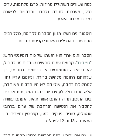
כמה עשורים השתוללו מרידות, פרצו מלחמות, ערים 
נפלו, מערכות כתיבה נכחדו, ותרבויות לכאורה 
נמחקו מכדור הארץ.
היסטוריונים העלו מגוון הסברים לקריסה, כולל רבים 
מהחשודים הרגילים מאחורי קריסת חברות.
הסבר ותיק אחד הוא הגעתו של כוח דומיננטי חדש: 
"
גויי הים
". קבוצת עמים כובשים שודדים זו, כביכול, 
לא השאירה מונומנטים או רישומים כתובים, כך 
שזהותם רחוקה מלהיות ברורה, וקיומם עדיין נתון 
למחלוקת רחבה, אולי הם לא היו תרבות מאוחדת, 
אלא מונח כולל לעמים יורדי הים ממקומות אחרים 
בים התיכון. תהיה זהותם אשר תהיה, הגעתם עשויה 
להסביר את הנטישה הנרחבת של ערים ברחבי 
אנטוליה, סוריה, פניקיה, כנען, קפריסין ומצרים בין 
המאות ה-13 וה-12 לפנה"ס.
יש גם אפשרות שכמה תרבויות נרקבו מבפנים דרך 