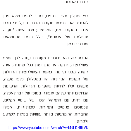
חברות אחרות.
כפי שקליין מציין בספרו, סביר להניח שלא ניתן 
להסביר את קריסת תקופת הברונזה על ידי גורם 
אחד. במקום זאת, הוא מציע שזו הייתה "סערה 
מושלמת של אסונות", כולל רבים מהנושאים 
שהוזכרו כאן.
ההיסטוריה היא תזכורת מעוררת ענווה לכך שאף 
ציוויליזציה, חזקה או מתקדמת ככל שתהיה, אינה 
חסינה מפני קריסה. כאשר הציוויליזציות הגדולות 
של תקופת הברונזה היו במסלולן כלפי מעלה, 
מעטים יכלו לחזות שהערים הגדולות והרעיונות 
הגדולים יותר שלהם יתפוגגו בסופו של דבר לאפלה. 
עם זאת, עם התמהיל הנכון של שינויי אקלים, 
סכסוכים פנימיים ותמורות טכנולוגיות, אפילו 
החברות האימתניות ביותר עשויות בקלות לקרטע 
ולקרוס.
https://www.youtube.com/watch?v=M4LRHJlijVU