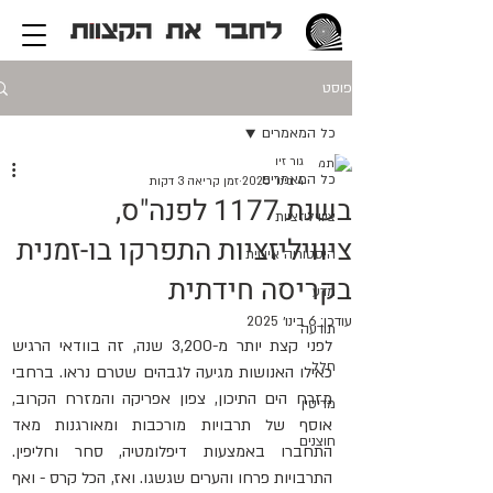
פוסט
כל המאמרים
גור זיו
כל המאמרים
4 בינו׳ 2025
זמן קריאה 3 דקות
בשנת 1177 לפנה"ס,
ציוויליזציות
ציוויליזציות התפרקו בו-זמנית
היסטוריה אישית
בקריסה חידתית
מדע
עודכן:
6 בינו׳ 2025
תודעה
לפני קצת יותר מ-3,200 שנה, זה בוודאי הרגיש 
חלל
כאילו האנושות מגיעה לגבהים שטרם נראו. ברחבי 
מזרח הים התיכון, צפון אפריקה והמזרח הקרוב, 
מדיסין
אוסף של תרבויות מורכבות ומאורגנות מאד 
חוצנים
התחברו באמצעות דיפלומטיה, סחר וחליפין. 
התרבויות פרחו והערים שגשגו. ואז, הכל קרס - ואף 