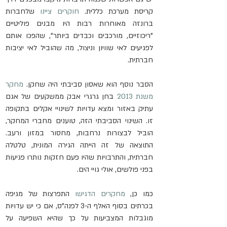
קריסת מערכת כללית. 
חוקרים ציינו
 שלחברות 
ברונזה מאוחרות רבות היו מבנים פוליטיים 
"ריכוזיים, מורכבים וכבדים ביותר", שהפכו אותם 
לפגיעים לאי שוויון וניצול, מה שהוביל לאי יציבות 
חברתית.
הסבר נוסף הוא שאסון סביבתי היה שחקן. 
מחקר 
משנת 2013
 בחן גרגרי אבק ממשקעים של אגם 
עתיק באזור ומצא עדויות לשינויי אקלים בתקופה 
זו. השינוי הסביבתי הזה, טוענים מחברי המחקר, 
הוביל לבצורות נרחבות, מחסור במזון ורעב. 
התוצאה של זה הייתה הגירה המונית, טלטלה 
חברתית, והתרבויות שהיו פעם חזקות נותרו פגיעות 
בפני פולשים, אולי גויי הים.
כמו כן, 
מחקרים הדגישו
 התפרצות של מגיפה 
בכרתים בסוף האלף ה-3 לפנה"ס, אם כי יש עדויות 
מוגבלות המצביעות על כך שהיא השפיעה על 