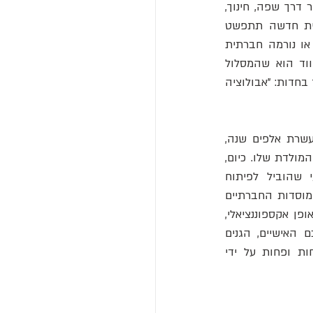
אנו יורשים מהורינו שני סוגי מידע - מידע גנטי, המקודד בדנ"א שלנו, ומידע תרבותי, המועבר דרך שפה, חינוך, 
חיקוי וטכנולוגיה. המסלול הגנטי הוא איטי להחריד; דרושים אלפי דורות כדי שתכונה גנטית חדשה תתפשט 
באוכלוסייה. המסלול התרבותי, לעומת זאת, הוא מהיר כברק. רעיון טוב, טכנולוגיה חדשה או נורמה חברתית 
יעילה יכולים להתפשט ברחבי העולם תוך שנים ספורות, ואף פחות. הטיעון של וורינג ו-ווד הוא שהמסלול 
התרבותי הפך לדומיננטי כל כך, עד שהוא דחק את המסלול הגנטי לשוליים. כפי שניסח זאת ווד בחדות: "אבולוציה 
כדי להמחיש את עוצמת השינוי, חשבו על בעיית הישרדות פשוטה: מחלה זיהומית. לפני עשרת אלפים שנה, 
הישרדותו של אדם הייתה תלויה כמעט לחלוטין בגנים שלו - בעוצמתה של מערכת החיסון המולדת שלו. כיום, 
המצב הפוך. הישרדותו של אדם מודרני תלויה כמעט לחלוטין בתרבות: הידע המדעי שהוביל לפיתוח 
אנטיביוטיקה וחיסונים, מערכות התברואה המונעות את התפשטות המחלה, בתי החולים, והמוסדות החברתיים 
המאפשרים את כל אלה. הגנים שלנו כמעט ולא השתנו, אך יכולת ההישרדות שלנו זינקה באופן אקספוננציאלי, 
והכל בזכות המידע התרבותי שצברנו. "שאלו את עצמכם: מה חשוב יותר לתוצאות חייכם האישיים, הגנים 
שנולדתם איתם, או המדינה שבה אתם חיים?" מאתגר וורינג. "כיום, רווחתכם נקבעת פחות ופחות על ידי 