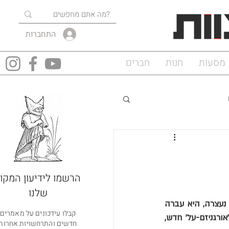
התחברות
מסעות
חנות
חברים
הרשמו לידיעון המקוו
שלנו
האם האבולוציה האנושית נעצרה? תחשבו שוב. מחקר חדש טוען שהאבולוציה לא רק שלא נעצרה, היא עברה 
קבלו עידכונים על מאמרים
להילוך טורבו. והמנוע החדש שלה הוא לא הגנים שלנו, אלא התרבות שלנו. אנחנו הופכים ל'אורגניזם-על' חדש, 
חדשים והתרחשויות אחרות