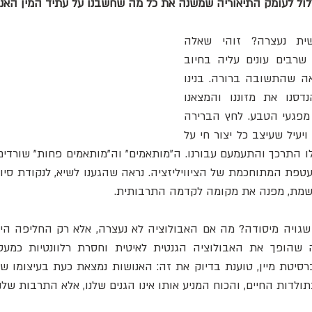
צלול לעומק התיאוריה שמשנה את כל מה שחשבנו על עתיד המין האנו
האם האבולוציה האנושית נעצרה? זוהי שאלה 
פילוסופית כמעט, שאלה שרבים עונים עליה בחיוב 
מהוסס. במבט שטחי, נראה שהתשובה ברורה. בנינו 
ערים, פיתחנו רפואה, הנדסנו את מזוננו והמצאנו 
טכנולוגיות המגנות עלינו מפגעי הטבע. לחץ הברירה 
הטבעית, אותו כוח אכזרי ויעיל שעיצב כל יצור חי על 
ושמת, מפנה את מקומה לקדמה התרבותית. 
תולדות החיים, והכוח המניע אותו אינו הגנים שלנו, אלא התרבות שלנו