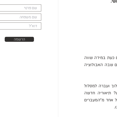
שי.
הרשמה
פני כדור הארץ, נראה כאילו התרכך והתעמעם עבורנו. ה"מותאמים" וה"מותאמים פחות" שורדים כעת במידה שווה 
פחות או יותר, בזכות המעטפת המתוחכמת של הציוויליזציה. נראה שהגענו לשיא, לנקודת סיום שבה האבולוציה 
אך מה אם התפיסה הזו שגויה מיסודה? מה אם האבולוציה לא נעצרה, אלא רק החליפה הילוך ועברה למסלול 
מהיר ועוצמתי יותר, כזה שהופך את האבולוציה הגנטית לאיטית וחסרת רלוונטיות כמעט? תיאוריה חדשה 
ורדיקלית, המגיעה מאוניברסיטת מיין, טוענת בדיוק את זה: האנושות נמצאת כעת בעיצומו של אחד מ"המעברים 
.