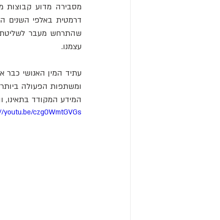
עצמנו. 
המידע המקודד בתאינו, וה
://youtu.be/czgOWmtGVGs