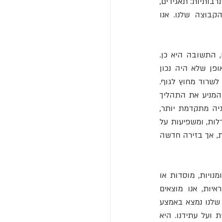
עבר מהרמה האישית לרמה הקבוצתית. כיום, אנו לא שורדים כיחידים, אלא כחברים בקבוצות תרבותיות: תאגידים, 
ארגונים, קהילות, ומדינות. הצלחתנו תלויה בטכנולוגיה, בחוקים, במוסדות ובנורמות של הקבוצה שלנו. אנו 
תפיסה זו יכולה להיות מטרידה. האם אנו מאבדים את האינדיבידואליות שלנו? במובן מסוים, התשובה היא כן. 
אדם מודרני שיושלך לבדו לטבע, ללא הידע והכלים התרבותיים שרכש, יהיה חסר אונים באופן שלא היה נכון 
לאבותינו הקדמונים. אנו תלויים לחלוטין בקבוצה להישרדותנו, ממש כמו שתא כבד אינו יכול לשרוד מחוץ לגוף. 
המעבר האבולוציוני הזה דוחף אותנו להתמחות גוברת ולהסתמכות הדדית עמוקה. המנגנון המניע את התהליך 
. קבוצות אנושיות בעלות תכונות תרבותיות יעילות יותר - טכנולוגיה מתקדמת יותר, 
מוסדות יציבים יותר, נורמות שיתופיות יותר - פשוט מצליחות יותר מאחרות. הן מתפשטות, גדלות, ומשפיעות על 
קבוצות אחרות שמאמצות את תכונותיהן המוצלחות או נדחקות לשוליים. זוהי הברירה הטבעית, אך בזירה חדשה 
"האבולוציה האנושית נראית כאילו היא מחליפה הילוכים", מסכם וורינג. "כשאנחנו לומדים מיומנויות, מוסדות או 
טכנולוגיות שימושיות זה מזה, אנחנו יורשים פרקטיקות תרבותיות מסתגלות. בסקירת הראיות, אנו מוצאים 
שהתרבות פותרת בעיות הרבה יותר מהר מהאבולוציה הגנטית. הדבר מצביע על כך שהמין שלנו נמצא באמצע 
מעבר אבולוציוני גדול". התיאוריה הזו מציעה מבט חדש ורב עוצמה על ההיסטוריה האנושית ועל עתידנו. היא 