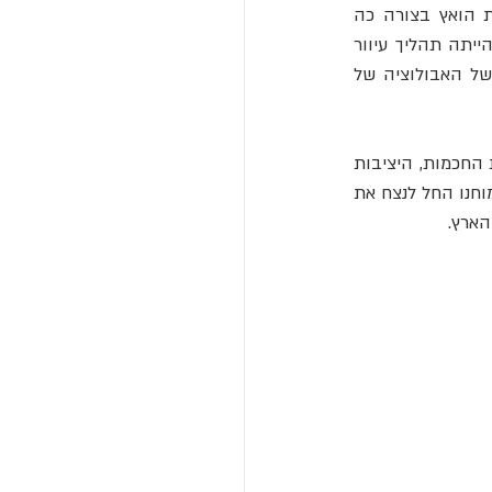
מסבירה מדוע קבוצות מסוימות שגשגו ואחרות נכחדו, ומדוע קצב השינוי בחברה האנושית הואץ בצורה כה 
דרמטית באלפי השנים האחרונות. היא גם מציבה בפנינו אתגר עצום. אם בעבר האבולוציה הייתה תהליך עיוור 
שהתרחש מעבר לשליטתנו, כעת אנו, באמצעות התרבויות שאנו יוצרים, הפכנו לארכיטקטים של האבולוציה של 
עתיד המין האנושי כבר אינו תלוי רק בהישרדות הגנים החזקים ביותר, אלא בטיפוח התרבויות החכמות, היציבות 
ומשתפות הפעולה ביותר. אנו חיים ברגע מכונן בתולדות החיים, הרגע שבו המידע המקודד במוחנו החל לנצח את 
הארץ.