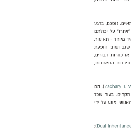
המעבר הראשון והמדהים מכולם היה מיצורים חד-תאיים, כמו חיידקים ואמבות, ליצורים רב-תאיים. גופכם, ברגע 
זה ממש, הוא דוגמה חיה למעבר כזה: טריליוני תאים שהיו יכולים להיות יצורים עצמאיים, "ויתרו" על יכולתם 
להתרבות בנפרד והתאגדו כדי ליצור אורגניזם אחד, מורכב ומתפקד - אתם. כל תא מבצע תפקיד מיוחד - תא עור, 
תא עצב, תא שריר - והכל למען הישרדותה של המערכת הגדולה. מעברים דומים התרחשו שוב ושוב: הופעת 
 כמו מושבות נמלים או כוורות דבורים, 
שבהן הפרטים מתפקדים כאיברים בגוף אחד גדול. בכל המקרים הללו, הכלל זהה: יחידות נפרדות מתאחדות, 
Zachary T. 
). הם 
טוענים כי המין האנושי נמצא כעת בתוך מעבר אבולוציוני גדול שכזה, אך עם טוויסט חסר תקדים. בעוד שכל 
המעברים הקודמים היו מבוססים על שינויים גנטיים וארגון מחדש של מידע ביולוגי, המעבר האנושי מונע על ידי 
): 
Dual Inheritanc