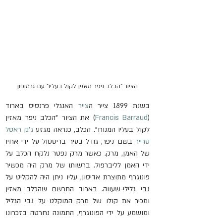
הציור "הכלב ניפר מאזין לקול בעליו" עם גרמופון
בשנת 1899 צייר ה
צייר
 האנגלי פרנסיס בארוד 
(
Francis Barraud
) את הציור "הכלב ניפר מאזין 
לקול בעליו המנוח". הכלב, כנראה מגזע 
ג'ק ראסל 
טרייר
 בשם ניפר, גודל בעיר בריסטול על ידי אחיו 
של האמן, מרק. כאשר מרק נפטר נלקח הכלב על 
ידי האמן לליברפול. ברשותו של מרק היה מכשיר 
פונוגרף מתוצרת אדיסון, עליו ניתן היה להקליט על 
גבי גלילי-שעווה. בארוד התרשם שהכלב מאזין 
ומכיר את קולו של מרק המוקלט על גבי הגליל 
ומושמע על ידי הפונוגרף, התמונה נחרטה בזכרונו 