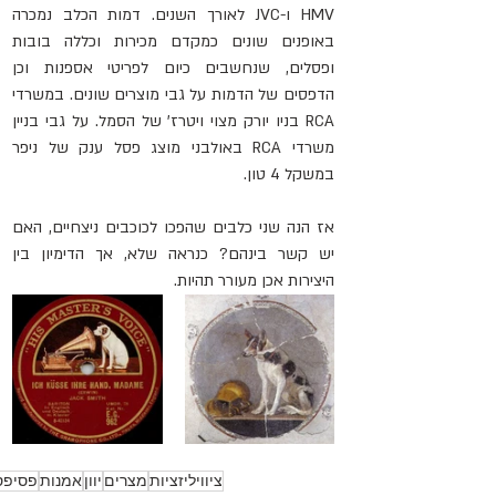
HMV ו-JVC לאורך השנים. דמות הכלב נמכרה 
באופנים שונים כמקדם מכירות וכללה בובות 
ופסלים, שנחשבים כיום לפריטי אספנות וכן 
הדפסים של הדמות על גבי מוצרים שונים. במשרדי 
RCA בניו יורק מצוי ויטרז' של הסמל. על גבי בניין 
משרדי RCA באולבני מוצג פסל ענק של ניפר 
במשקל 4 טון.
אז הנה שני כלבים שהפכו לכוכבים ניצחיים, האם 
יש קשר בינהם? כנראה שלא, אך הדימיון בין 
היצירות אכן מעורר תהיות.
ציוויליזציות
מצרים
יוון
אמנות
פסיפס