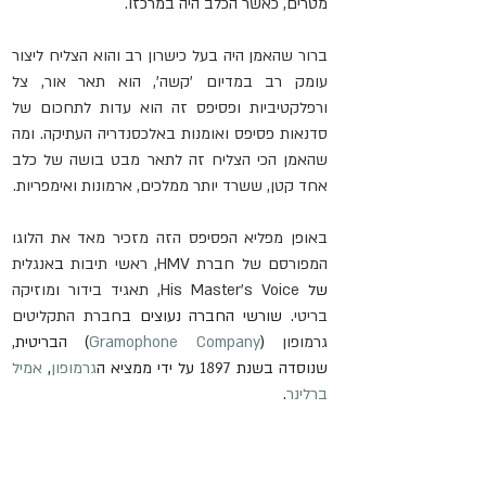
מטרים, כאשר הכלב היה במרכזו.
ברור שהאמן היה בעל כישרון רב והוא הצליח ליצור 
עומק רב במדיום 'קשה', הוא תאר אור, צל 
ורפלקטיביות ופסיפס זה הוא עדות לתחכום של 
סדנאות פסיפס ואומנות באלכסנדריה העתיקה. ומה 
שהאמן הכי הצליח זה לתאר מבט בושה של כלב 
אחד קטן, ששרד יותר ממלכים, ארמונות ואימפריות.
באופן מפליא הפסיפס הזה מזכיר מאד את הלוגו 
המפורסם של חברת HMV,
ראשי תיבות
 ב
אנגלית
של 
Voice
His Master's
, 
תאגיד בידור
 ו
מוזיקה 
בריטי
. שורשי החברה נעוצים ב
חברת התקליטים 
גרמופון
 (
Gramophone Company
) הבריטית, 
שנוסדה בשנת 
1897
 על ידי ממציא ה
גרמופון
, 
אמיל 
ברלינר
. 