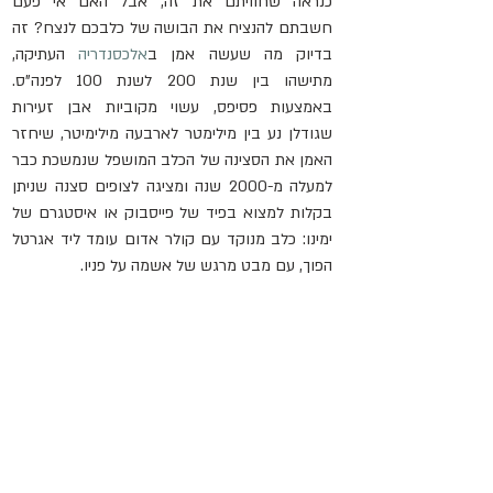
כנראה שחוויתם את זה, אבל האם אי פעם 
חשבתם להנציח את הבושה של כלבכם לנצח? זה 
בדיוק מה שעשה אמן ב
אלכסנדריה
 העתיקה, 
מתישהו בין שנת 200 לשנת 100 לפנה"ס. 
באמצעות פסיפס, עשוי מקוביות אבן זעירות 
שגודלן נע בין מילימטר לארבעה מילימיטר, שיחזר 
האמן את הסצינה של הכלב המושפל שנמשכת כבר 
למעלה מ-2000 שנה ומציגה לצופים סצנה שניתן 
בקלות למצוא בפיד של פייסבוק או איסטגרם של 
ימינו: כלב מנוקד עם קולר אדום עומד ליד אגרטל 
הפוך, עם מבט מרגש של אשמה על פניו.