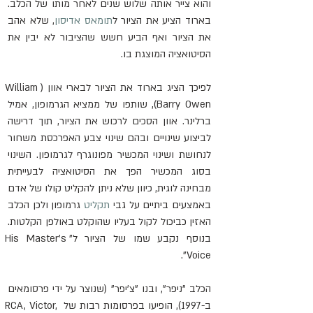
והוא צייר אותה שלוש שנים לאחר מותו של הכלב. 
בארוד הציע את הציור ל
תומאס אדיסון
, שלא אהב 
את הציור ואף הביע חשש שהציבור לא יבין את 
הסיטואציה המוצגת בו.
לפיכך הציג בארוד את הציור לבארי אוון (William 
Barry Owen), שותפו של ממציא הגרמופון, אמיל 
ברלינר. אוון הסכים לרכוש את הציור, תוך דרישה 
לביצוע שינויים ובהם שינוי צבע האפרכסת משחור 
לנחושת ושינוי המכשיר מפונוגרף לגרמופון. השינוי 
בסוג המכשיר הפך את הסיטואציה לבעייתית 
מבחינה לוגית, כיוון שלא ניתן להקליט קולו של אדם 
באמצעים ביתיים על גבי 
תקליט
 גרמופון ולכן הכלב 
האזין כביכול לקול בעליו שהוקלט באולפן הקלטות. 
בנוסף נקבע שמו של הציור ל"His Master's 
Voice".
הכלב "ניפר", ובנו "צ'יפר" (שנוצר על ידי פרסומאים 
ב-1997), הופיעו בפרסומות רבות של RCA, Victor, 