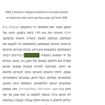
פסיפס ממצרים ההלניסטית בתקופה התלמית (200-
100 לפנה"ס), מוצג במוזיאון היווני-רומי באלכסנדריה
האמן שיצר את הפסיפס חי בתקופת 
שושלת בית 
תלמי
 היוונית וזה בא לידי ביטוי בסגנון היווני של 
הפסיפס, טכניקה נפוצה ביצירה היוונית ובהמשך 
ברומית. היוונים השתמשו בפסיפסים כדי לקשט את 
רצפותיהם במקומות ציבוריים ובבתי מגורים פרטיים 
על ידי שימוש בטסרה (
Tesserae
)
 בדרכים רבות. 
טסרה הם חלקים קטנים של אבן, גיר, שיש, זכוכית 
או חימר, שנחתכו לצורת קוביות קטנות ומכאן 
שמם. חיפויי הרצפה היווניים הפכו לציורים מלאים 
המתארים צמחים, בעלי חיים, עיצובים גיאומטריים 
ומוטיבים יווניים הלניסטיים. הפסיפס הזה, המוצג 
כיום ב
מוזיאון היווני-רומי באלכסנדריה
, אינו מספק 
לנו מושג ברור באשר למקום בו הוא שכן, אך אנו 
יכולים להסיק כי צורתו הייתה עגולה וקוטרו כשלושה 