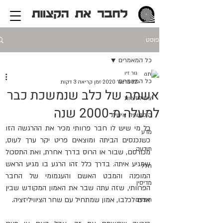
פוסט
כל המאמרים
גור זיו
כל המאמרים
22 בדצמ׳ 2020
זמן קריאה 3 דקות
אשמה של כלב שנמשכת כבר
ציוויליזציות
למעלה מ-2000 שנה
היסטוריה אישית
כל מי שיש לו חבר פרוותי מכיר את ההרגשה הזו 
מדע
כשנכנסים הביתה ומוצאים פריט יקר ערך לעוס, 
תודעה
מכורסם, שבור או הרוס בדרך אחרת, ואת התסכול 
שמגיע איתה. בדרך כלל זהו הרגע בו מגיע הראש 
חלל
המופנה והמבט האשם והעגמומי של החבר 
מדיסין
הפרוותי, שזה עתה שבר את האמון המקודש שבין 
אדם לכלבו, אמון שמתחיל עם שחר הציוויליזציה. 
חוצנים