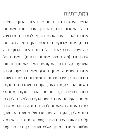
רמת דתיות
החיים היחסית נוחים טובים באזור החוף שנוצרו 
בשל המסחר הרב והחיכוך עם דתות ואמונות 
אחרות הפכו את אנשי החוף לגמישים מבחינה 
דתית, פחות אדוקים ודוגמטים ואף במידה מסוימת 
חילוניים. היבט אחר של הדת באזור החוף היה 
סינקריזם (מיזוג של אמונות ודתות), זאת בשל 
השפעה על הדת המקומית מצד אמונות ודתות 
אחרות שהייתה איתן במגע ואף השפיעה עליהן 
בחזרה ובכך יצרה מיתוסים ומתודות דתיות חדשות. 
באזור ההר לעומת זאת, העובדה שמדובר במקום 
גבוה בשילוב עם תפיסת ההר כמקום מסתורי 
ומיסטי, העצימה את תחושת הקירבה לאלים ולכן גם 
רמת האמונה והנאמנות לפולחן הייתה גבוהה יחסית. 
בנוסף לכך, העובדה שקיומם של אנשי ההר נשען 
על חקלאות יצרה פולחן עשיר סביב פריון האדמה 
שליווה אותם במשך אלפי שנים. כך גם אירועים 