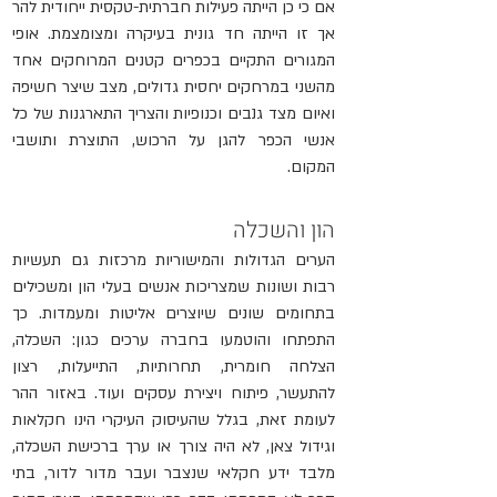
אם כי כן הייתה פעילות חברתית-טקסית ייחודית להר 
אך זו הייתה חד גונית בעיקרה ומצומצמת. אופי 
המגורים התקיים בכפרים קטנים המרוחקים אחד 
מהשני במרחקים יחסית גדולים, מצב שיצר חשיפה 
ואיום מצד גנבים וכנופיות והצריך התארגנות של כל 
אנשי הכפר להגן על הרכוש, התוצרת ותושבי 
המקום.
הון והשכלה
הערים הגדולות והמישוריות מרכזות גם תעשיות 
רבות ושונות שמצריכות אנשים בעלי הון ומשכילים 
בתחומים שונים שיוצרים אליטות ומעמדות. כך 
התפתחו והוטמעו בחברה ערכים כגון: השכלה, 
הצלחה חומרית, תחרותיות, התייעלות, רצון 
להתעשר, פיתוח ויצירת עסקים ועוד. באזור ההר 
לעומת זאת, בגלל שהעיסוק העיקרי הינו חקלאות 
וגידול צאן, לא היה צורך או ערך ברכישת השכלה, 
מלבד ידע חקלאי שנצבר ועבר מדור לדור, בתי 