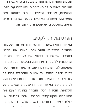
תכונות ואופי הים או ההר בתושביהן: כך אנשי החוף 
משולים באופיים למים- זורמים ומשתנים עם הזמן 
והנסיבות, פשרנים, עדינים ונעימים, לעומת זאת 
אנשי ההר משולים באופיים לסלע- קשים, חזקים 
פיזית, מחוספסים, עקשנים וחסרי פשרות. 
הפרט מול הקולקטיב
באזור החוף הביטחון היחסי, ההזדמנויות העסקיות 
והחיכוך התרבותי והמחשבתי הציבו את הפרט 
במרכז ואפשרו לו לבטא את רצונותיו, יכולותיו 
ושאיפותיו ללא צורך או חובה בהישענות על קבוצה 
מסוימת. לכך תרמה גם העובדה שערי החוף הכילו 
כמות גדולה יחסית של אנשים שברובם זרים זה 
לזה ולכן רמת הניכור ותחושת הבדידות היא גבוהה. 
לעומת זאת באזור ההר ההישענות הקיומית על 
חקלאות, הבידוד הפיזי והצורך בהגנה הציבו את 
המשפחה והקולקטיב במרכז שהרי לפרטים אין 
יכולת לשרוד בתנאים כאלה אלא רק לקבוצה 