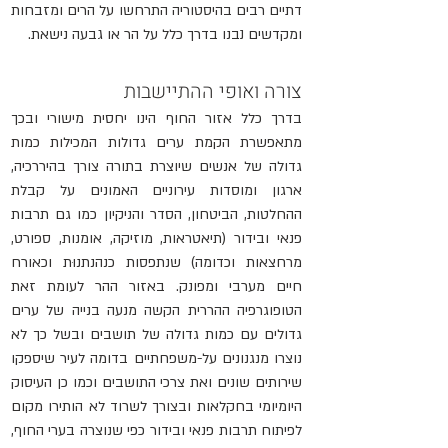
דתיים רבים בהיסטוריה התרחשו על הרים ומזבחות 
ומקדשים נבנו בדרך כלל על הר או גבעה נישאת. 
צורה ואופי ההתיישבות
בדרך כלל אזור החוף הינו יחסית מישורי ובכך 
מתאפשרת הקמת ערים גדולות המכילות כמות 
גדולה של אנשים שיוצרת בתורה צורך בהיררכיה, 
ארגון ומוסדות עירוניים האמונים על קבלת 
ההחלטות, הביטחון, הסדר והניקיון כמו גם תרבות 
פנאי ובידור (תיאטראות, מוזיקה, אומנות, ספורט, 
מרחצאות וכדומה) שנתפסות כנהנתנוּת וכאורח 
חיים מערבי ומפונק. באזור ההר לעומת זאת 
הטופוגרפיה ההררית הקשה מנעה בנייה של ערים 
גדולים עם כמות גדולה של תושבים ובשל כך לא 
נוצרו מנגנונים על-משפחתיים בדומה לעיר שיספקו 
שירותים שונים ואת צרכי התושבים וכמו כן העיסוק 
היומיומי בחקלאות ובצורך לשרוד לא הותירו מקום 
לפיתוח תרבות פנאי ובידור כפי שנוצרה בערי החוף, 