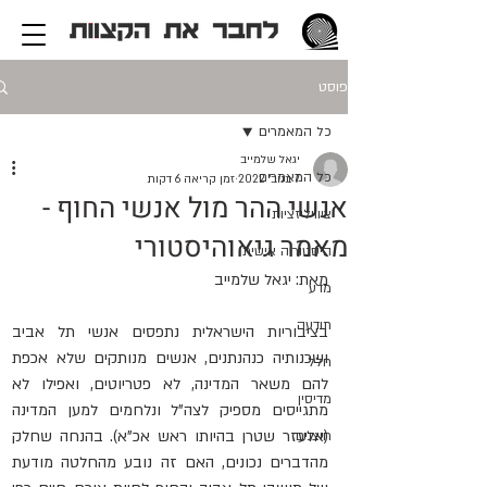
פוסט
כל המאמרים
יגאל שלמייב
כל המאמרים
7 בנוב׳ 2022
זמן קריאה 6 דקות
אנשי ההר מול אנשי החוף -
ציוויליזציות
מאמר גיאוהיסטורי
היסטוריה אישית
מאת: יגאל שלמייב
מדע
תודעה
בציבוריות הישראלית נתפסים אנשי תל אביב 
ושכנותיה כנהנתנים, אנשים מנותקים שלא אכפת 
חלל
להם משאר המדינה, לא פטריוטים, ואפילו לא 
מדיסין
מתגייסים מספיק לצה"ל ונלחמים למען המדינה 
(אלעזר שטרן בהיותו ראש אכ"א). בהנחה שחלק 
חוצנים
מהדברים נכונים, האם זה נובע מהחלטה מודעת 