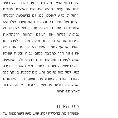
איש החוף הניצב מול הים תמיד חלם וראה בעיני 
רוחו את עצמו חוצה את הים לארצות אחרות 
ורחוקות, מגיע לאופק ולכן, גם בהשפעת הכלכלה 
וקיומן של נתיבי הסחר, צורת המחשבה שלו היא 
אוניברסלית יותר ובנויה על תודעה של רצון לפרוץ 
גבולות, לגלות את העולם ולחוות הרפתקאות 
שייקחו את האדם הרחק מארץ מולדתו לפרק זמן 
מסוים או אף לתמיד. איש ההר לעומת זאת תפס 
את אזור ההר כמבצר, מקום גבוה ובטוח שאליו 
קשה לאויבים וצבאות זרים להגיע ולכן השאיפה 
היא להישאר לחיות בו לתמיד ולא להסתכן בירידה 
ממנו למקומות נמוכים וחשופים לסכנה. בנוסף לכך 
עבודת האדמה קשרה את תושבי ההר לאדמתם 
ואלה לא חלמו או שאפו לעזוב אותה ולנדוד 
לארצות אחרות.
אופי האדם
אפשר לומר, בהכללה גסה, שיש מעין השתקפות של 