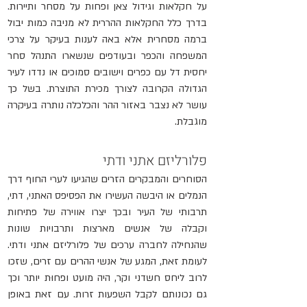
על חקלאות וגידול צאן ופחות על מסחר ותיירות. 
בדרך כלל החקלאות ההררית לא מניבה כמות יבול 
ברמה מסחרית אלא באה לענות בעיקר על צרכי 
המשפחה והכפר ובעודפים שנשארו התנהל סחר 
יחסית דל עם כפרים וישובים סמוכים או נדדו לעיר 
הגדולה הקרובה לצורך מכירת התוצרת. בשל כך 
עושר לא נצבר באזור ההר והכלכלה נותרה בעיקרה 
מוגבלת.
פלורליזם אתני ודתי
הסוחרים והמבקרים הזרים שהגיעו לערי החוף דרך 
הנמלים או היבשה העשירו את הפסיפס האתני, דתי, 
תרבותי של העיר ובכך יצרו אווירה של פתיחות 
וקבלה של אנשים מארצות ותרבויות שונות 
שהנחילה לחברה ערכים של פלורליזם אתני ודתי. 
לעומת זאת, המגע של אנשי ההרים עם זרים, שזכו 
לרוב ליחס חשדני וקר, היה מועט ופחוּת יותר וכך 
גם נכונותם לקבל השפעות זרות. עם זאת באופן 