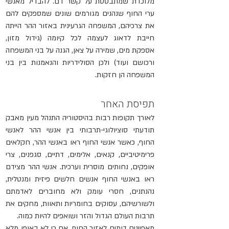
מלוכדת שמתבססת על קשר דם. להבדיל מאנשי 
ערי החוף שנהנים מגורמים שונים שמספקים להם 
את צרכיהם, המשפחה הגרעינית באזור ההר הייתה 
חייבת לדאוג לעצמה לכל קיומה (גידול מזון, 
אספקת מים, שמירה על צאן, הגנה על בני המשפחה 
ורכושם ועוד) ולכן הסולידריות והנאמנות בין בני 
המשפחה הן חזקות.
תפיסת האחר
לאורך תקופות רבות בהיסטוריה התנהל מעין מאבק 
תודעתי סוציולוגי-תרבותי בין אנשי ההר לאנשי 
החוף, כאשר אנשי החוף ראו באנשי ההר, חקלאים 
פרימיטיביים, קנאים, אלימים, דתיים, סגפנים, צרי 
אופקים, נחותים מוסרית וערכית. אנשי ההר מצידם 
ראו באנשי החוף אנשים חלשים פיזית ומנטלית, 
נהנתנים, חסרי עומק ולא מחוברים לאדמתם 
ולשורשיהם, עסוקים בחומריות ותאוות, מחקים את 
תרבות העולם הגדול והזר ושואפים להיות כמוה.
מאפיינים דומים לאזור החוף, אם כי לא באופן מלא 