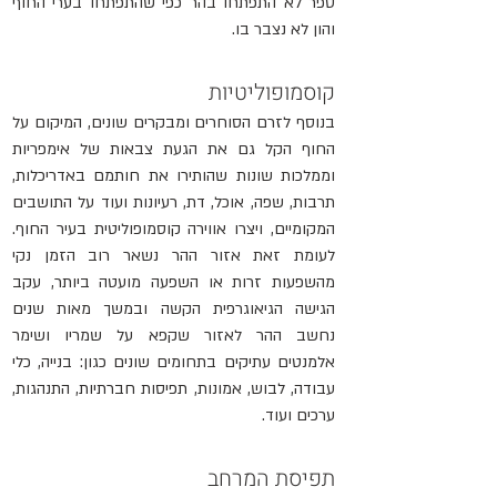
ספר לא התפתחו בהר כפי שהתפתחו בערי החוף 
והון לא נצבר בו. 
קוסמופוליטיות
בנוסף לזרם הסוחרים ומבקרים שונים, המיקום על 
החוף הקל גם את הגעת צבאות של אימפריות 
וממלכות שונות שהותירו את חותמם באדריכלות, 
תרבות, שפה, אוכל, דת, רעיונות ועוד על התושבים 
המקומיים, ויצרו אווירה קוסמופוליטית בעיר החוף. 
לעומת זאת אזור ההר נשאר רוב הזמן נקי 
מהשפעות זרות או השפעה מועטה ביותר, עקב 
הגישה הגיאוגרפית הקשה ובמשך מאות שנים 
נחשב ההר לאזור שקפא על שמריו ושימר 
אלמנטים עתיקים בתחומים שונים כגון: בנייה, כלי 
עבודה, לבוש, אמונות, תפיסות חברתיות, התנהגות, 
ערכים ועוד.
תפיסת המרחב