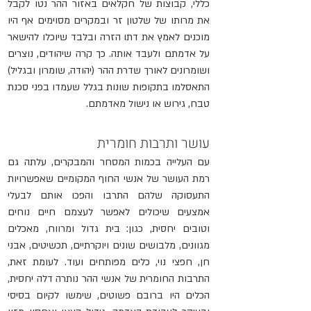
כללי, קבוצות של חקלאים באזור ההר נטו לקבל 
את מרותו של שלטון זר ובמקרים מסוימים אף היו 
מוכנים לאמץ את דתו הזרה ובלבד שיוכלו להישאר 
על אדמתם ולעבד אותה. כך קרה שיהודים, נוצרים 
ושומרונים לאורך שדרת ההר (יהודה, שומרון ובגליל) 
התאסלמו בתקופות שונות בגלל שעמדו בפני סכנת 
טבח, גירוש או נישול מאדמתם.
עושר ותרבות חומרית
עם העלייה בכמות המסחר והמבקרים, עלתה גם 
רמת העושר של אנשי החוף המקומיים שאפשרויות 
התעסוקה שלהם התרבו והפכו אותם לבעלי 
אמצעים שיכולים לאפשר לעצמם חיים נוחים 
וטובים יחסית, כגון: בית גדול ומרווח, מאכלים 
מגוונים, מלבושים שונים ויוקרתיים, תכשיטים, אבני 
חן, חפצי נוי, כלים מפותחים ועוד. לעומת זאת, 
התרבות החומרית של אנשי ההר נותרה דלה יחסית, 
הכלים היו ברובם פשוטים, שימשו לקיום בסיסי 