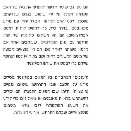
הם ניסו גם שיטה חדשה להעריך את גילו של האב 
הקדמון הכולל על ידי שימוש בגנים שלדעתם 
שוכפלו לפני האב הקדמון הכולל יחד עם מידע 
ממאובנים. בדרך כלל, כדי להסיק לוחות זמנים 
אבולוציוניים, הם היו משיגים פילוגניה של המין 
הנחקר עם גנים 
הומולוגיים
, שעוקבים אחר אב 
קדמון משותף. לאחר מכן, הם היו מוצאים קבוצה 
של מינים הקשורים רחוק (קבוצת חוץ) למין הנחקר 
שלהם כדי לבסס את שורש הפילוגניה.
ה"ענפים" המחברים בין המינים בפילוגניה מכילים 
מידע על הקצב שבו התרחשו שינויים גנטיים 
(מוטציות) והזמן שבו המינים התפצלו. הם יכולים 
להשתמש בראיות מאובנים או גיאולוגיים כדי ליידע 
את השעון המולקולרי לגבי גילאי מינימום 
פוטנציאליים שבהם התרחשו אירועי 
היווצרות
.