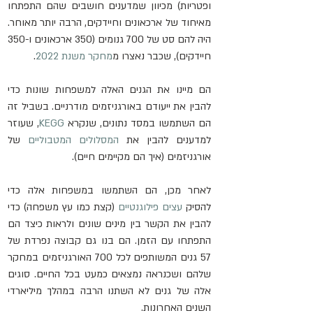
ופטריות) מכיוון שמדענים חושבים שהם התפתחו 
מאיחוד של ארכאונים וחיידקים, הרבה יותר מאוחר. 
היה להם סט של 700 גנומים (350 ארכאונים ו-350 
חיידקים), שכבר נאצרו מ
מחקר משנת 2022
.
הם מיינו את הגנים האלה למשפחות שונות כדי 
להבין את ייעודם באורגניזמים מודרניים. בשביל זה 
הם השתמשו במסד נתונים, שנקרא 
KEGG
, שעוזר 
למדענים להבין את 
המסלולים המטבוליים
 של 
אורגניזמים (איך הם מקיימים חיים).
לאחר מכן, הם השתמשו במשפחות אלה כדי 
להסיק 
עצים פילוגנטיים
 (קצת כמו עץ ​​משפחה) כדי 
להבין את הקשר בין מינים שונים ולראות כיצד הם 
התפתחו עם הזמן. הם בנו גם קבוצה נפרדת של 
57 גנים המשותפים לכל 700 האורגניזמים במחקר 
שלהם ושכנראה נמצאים כמעט בכל החיים. סוגים 
אלה של גנים לא השתנו הרבה במהלך מיליארדי 
השנים האחרונות.