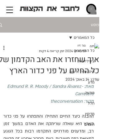
פוסט
כל המאמרים
גור זיו
כל המאמרים
13 באוק׳ 2024
זמן קריאה 4 דקות
איך שחזרו את האב הקדמון של
ציוויליזציות
כל החיים על פני כדור הארץ
היסטוריה אישית
עודכן:
14 באוק׳ 2024
מדע
מאת: 
Sandra Álvarez-
 / 
Edmund R. R. Moody
תודעה
Carretero
מקור: 
theconversation
חלל
מדיסין
ההבנה כיצד החיים התחילו והתפתחו על פני כדור 
הארץ היא שאלה שריתקה את האדם במשך זמן 
חוצנים
רב, ומדענים מודרניים התקדמו רבות בכל הנוגע 
למציאת כמה תשובות. כעת, מחקר אחרון זה מקווה 