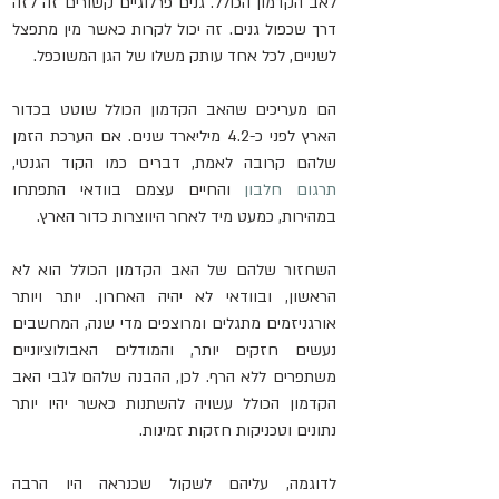
לאב הקדמון הכולל. גנים פרלוגיים קשורים זה לזה 
דרך שכפול גנים. זה יכול לקרות כאשר מין מתפצל 
לשניים, לכל אחד עותק משלו של הגן המשוכפל.
הם מעריכים שהאב הקדמון הכולל שוטט בכדור 
הארץ לפני כ-4.2 מיליארד שנים. אם הערכת הזמן 
שלהם קרובה לאמת, דברים כמו הקוד הגנטי, 
תרגום חלבון
 והחיים עצמם בוודאי התפתחו 
במהירות, כמעט מיד לאחר היווצרות כדור הארץ.
השחזור שלהם של האב הקדמון הכולל הוא לא 
הראשון, ובוודאי לא יהיה האחרון. יותר ויותר 
אורגניזמים מתגלים ומרוצפים מדי שנה, המחשבים 
נעשים חזקים יותר, והמודלים האבולוציוניים 
משתפרים ללא הרף. לכן, ההבנה שלהם לגבי האב 
הקדמון הכולל עשויה להשתנות כאשר יהיו יותר 
נתונים וטכניקות חזקות זמינות.
לדוגמה, עליהם לשקול שכנראה היו הרבה 