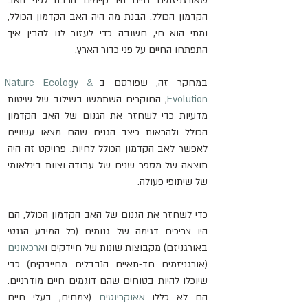
שאורגניזמים חיים היו קיימים הרבה לפני האב 
הקדמון הכולל. הבנת מה היה האב הקדמון הכולל, 
ומתי הוא חי, חשובה כדי לעזור לנו להבין איך 
התפתחו החיים על פני כדור הארץ.
במחקר זה, שפורסם ב-
Nature Ecology & 
Evolution
, החוקרים השתמשו בשילוב של שיטות 
מדעיות כדי לשחזר את הגנום של האב הקדמון 
הכולל ולהראות כיצד הגנים שהם מצאו עשויים 
לאפשר לאב הקדמון הכולל לחיות. פרויקט זה היה 
תוצאה של מספר שנים של עבודה וצוות בינלאומי 
של שיתופי פעולה.
כדי לשחזר את הגנום של האב הקדמון הכולל, הם 
היו צריכים דגימה של גנומים (כל המידע הגנטי 
באורגניזם) מקבוצות שונות של חיידקים ו
ארכאונים
(אורגניזמים חד-תאיים הנבדלים מחיידקים) כדי 
שיוכלו להיות בטוחים שהם דוגמים חיים מודרניים. 
הם לא כללו 
אאוקריוטים
 (צמחים, בעלי חיים 