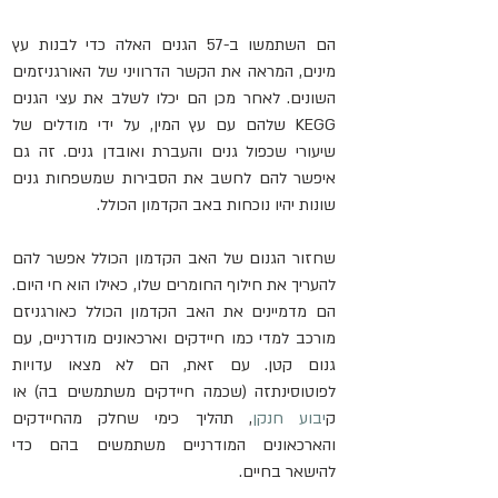
הם השתמשו ב-57 הגנים האלה כדי לבנות עץ 
מינים, המראה את הקשר הדרוויני של האורגניזמים 
השונים. לאחר מכן הם יכלו לשלב את עצי הגנים 
KEGG שלהם עם עץ המין, על ידי מודלים של 
שיעורי שכפול גנים והעברת ואובדן גנים. זה גם 
איפשר להם לחשב את הסבירות שמשפחות גנים 
שונות יהיו נוכחות באב הקדמון הכולל.
שחזור הגנום של האב הקדמון הכולל אפשר להם 
להעריך את חילוף החומרים שלו, כאילו הוא חי היום. 
הם מדמיינים את האב הקדמון הכולל כאורגניזם 
מורכב למדי כמו חיידקים וארכאונים מודרניים, עם 
גנום קטן. עם זאת, הם לא מצאו עדויות 
לפוטוסינתזה (שכמה חיידקים משתמשים בה) או 
ק
יבוע חנקן
, תהליך כימי שחלק מהחיידקים 
והארכאונים המודרניים משתמשים בהם כדי 
להישאר בחיים.