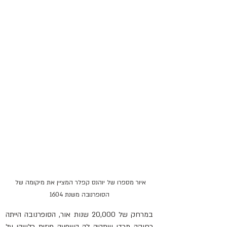
איור מספרו של יוהנס קפלר המציין את מיקומה של 
הסופרנובה משנת 1604
במרחק של 20,000 שנות אור, הסופרנובה הייתה 
רחוקה מכדי שתהיה לה השפעה פיזית כלשהי על 