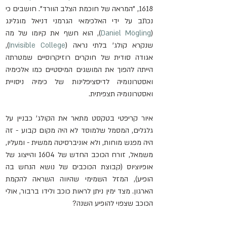
1618, "המראה של חוכמת הצלב הוורד". חושבים כי 
נכתב על ידי האלכימאי הגרמני דניאל מוגלינג 
(
Daniel Mögling
), הוא חשף את קיומו של מה 
שנקרא קולג' בלתי נראה (
Invisible College
), 
אגודה סודית של חוקרים רוזיקרוסיים שמטרתה 
הייתה להפוך את המושגים המיסטיים כמו אלכימיה 
ואסטרונומיה לדיסציפלינות של כימיה ניסויית 
ואסטרונומיה תצפיתית.
איור קריפטי בטקסט מתאר את הקולג' כבניין על 
גלגלים, המסמל שלמוסד לא היה מקום קבוע - זה 
היה מפגש מוחות, ולא אוניברסיטה ממשית - ומעליו, 
משמאל, זורח הכוכב החדש של 1604 והייצוג של 
אופיוציוס (קבוצת הכוכבים של נושא הנחש בה 
הופיע), המזל השמימי שהיווה השראה להקמת 
הארגון. מצד ימין ניתן לראות כוכב ולידו ברבור, אולי 
הכוכב שצפוי להופיע השנה?