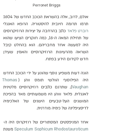
Perronet Briggs 
אולם, לרוב, אלה בהשראת הכוכב החדש של 1604 
תרמו תרומה חיובית להיסטוריה. הרופא האנגלי 
רוברט פלאד
 כתב בהרחבה על יצירות הרוזיקרוסים 
של תחילת המאה ה-16, כמה חוקרים הציעו שהוא 
היה למעשה אחד מחבריהם. הוא בהחלט קיבל 
השראה מהרעיונות הרוזיקרוסיים והאמין שעידן 
חדש לקידום הידע בפתח.
הוגה דעות משפיע נוסף שהונע על ידי הכוכב החדש 
היה הפילוסוף הוולשי תומס ווהן (
Thomas 
Vaughan
), שתרגם כתבים רוזיקרוסיים מלטינית 
לאנגלית. פלאד וווהן היו משמעותיים מאד בהפיכת 
המושגים העל-טבעיים הישנים של האלכימיה 
לדיסציפלינה של כימיה מודרנית.
אחד המניפסטים המסתוריים של רוזיקרוס היה ה-
Speculum Sophicum Rhodostauroticum
 משנת 