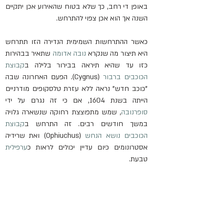
באופן די רחב, כך שלא בטוח שהאירוע אכן יתקיים 
השנה אך הוא אכן צפוי להתרחש.
כאשר ההתרחשות השמימית הנדירה הזו תתרחש 
היא תיצור מה שנקרא 
נובה אדומה
 שתאיר בבהירות 
כזו עד שהיא תיראה בבירור בלילה ב
קבוצת 
הכוכבים ברבור
 (Cygnus). הפעם האחרונה שבה 
"כוכב חדש" נראה ללא עזרת טלסקופים מודרניים 
הייתה בשנת 1604, אם כי זה נגרם על ידי 
סופרנובה
, שמש מתפוצצת רחוקה שנשארה גלויה 
במשך חודשים רבים. זה התרחש ב
קבוצת 
הכוכבים נושא הנחש
 (Ophiuchus) ואת שרידיה 
אסטרונומים כיום עדיין יכולים לראות כ
ערפילית
טבעת.