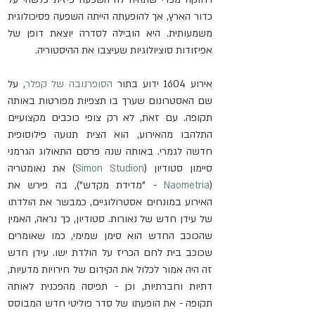
כדור הארץ, אך להופעתה הייתה השפעה פסיכולוגית 
משמעותית. היא הובילה לסדרה יוצאת דופן של 
אפיזודות סוציולוגיות שעיצבו את ההיסטוריה.
אירוע 1604 ידוע בתור 
הסופרנובה של קפלר
, על 
שם האסטרונום שערך בו תצפיות מפורטות באותה 
תקופה. עם זאת, לא רק צופי כוכבים מקצועיים 
התלהבו מהאירוע, הוא הצית תנועה פילוסופית 
חדשה לגמרי. באותה שנה פרסם התאולוג הגרמני 
סיימון סטודיון (
Simon Studion
) את נאומטריה 
(
Naometria
 - "מדידת מקדש"), בה פירש את 
האירוע במונחים אסטרולוגיים, כמבשר את הולדתו 
של עידן חדש של נאורות. סטודיון, כך נראה, האמין 
שהכוכב החדש הוא סימן שמימי, כמו שאומרים 
שכוכב בית לחם הכריז על הולדת ישו. עידן חדש 
זה היה אמור לכלול את הקידום של חירויות מדעיות, 
דתיות וחברתיות, וכן - תפיסה מהפכנית לאותה 
תקופה - את הופעתו של סדר פוליטי חדש המבוסס 