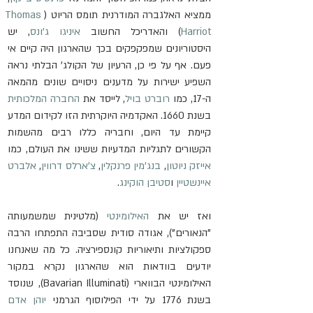
ממציא האלגברה המודרנית תומס הריוט (
Thomas 
Harriot
) והאדריכל החשוב 
איניגו ג'ונס
, יש 
היסטוריונים שמפקפקים בכך שהארגון היה קיים אי 
פעם. אף על פי כן, הרעיון של הקולג' הבלתי נראה 
השפיע ישירות על מדענים ניסויים שונים מהמאה 
ה-17, כמו 
רוברט בויל
, לייסד את 
החברה המלכותית
בשנת 1660. האקדמיה היוקרתית הזו לקידום המדע 
קיימת עד היום, וחבריה כללו רבים מהשמות 
הקשורים לתגליות המדעיות ששינו את העולם, כמו 
אייזק ניוטון
, 
בנג'מין פרנקלין
, 
צ'ארלס דרווין
, 
אלברט 
איינשטיין
 ו
סטיבן הוקינג
.
ואז יש את 
האילומינטי
 (מלטינית שמשמעותה 
"הנאורים"), אגודה סודית שסביבה התפתחו הרבה 
ספקולציות ותיאוריות קונספירציה. כל מה שאנחנו 
יודעים בוודאות הוא שהארגון נקרא במקור 
האילומינטי הבווארי (Bavarian Illuminati), שנוסד 
בשנת 1776 על ידי הפילוסוף הגרמני 
יוהן אדם 