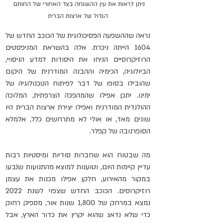
ניתן לראות את עין ההשגחה בצד האחורי של החותם 
הגדול של ארצות הברית
נראה שההשפעה הפסיכולוגית של הכוכב החדש של 
1604 הייתה ניכרת. אלה בהשראת המניפסטים 
הרוזיקרוסיים הניחו את היסודות למדע הניסויי, 
הביולוגיה, הכימיה וההבנה המודרנית של היקום 
שהובילו בסופו של דבר לפיתוח הטכנולוגיה של 
ימינו. יתכן אפילו שהמהפכה הצרפתית, המלוכה 
ההולנדית המודרנית ואפילו יצירת ארצות הברית היו 
שונים מאד, או אולי לא מתרחשים כלל, אלמלא 
הסופרנובה של קפלר.
מה שבטוח הוא שחברות סודיות ומיסטיות רבות 
עדיין קיימות היום, וטוענות למוצא מהתנועות שנבעו 
במקור מהאירוע, חלקן אפילו מכנות את עצמן 
רוזיקרוסים. הכוכב החדש שצפוי לשנת 2022 
נמצא במרחק של 1,800 שנות אור, מספיק רחוק 
כדי שלא נדאג שהוא יקרין את כדור הארץ, אבל 