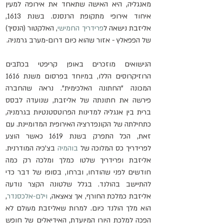
מאנגליה, היא האישה שתאחד את אירופה למעין 
איחוד אירופי מתקופת הרנסנס. בשנת 1613, 
אליזבת נישאה ל
פרידריך החמישי
, האלקטור (הנסיך) 
של הפפאלץ - אזור שהוא כיום דרום-מערב גרמניה.
הנישואים מוזכרים באופן קריפטי בכתבים 
הרוזיקרוסים הללו, במיוחד בפרסום משנת 1616 
המכונה "החתונה האלכימית". נראה שהחברה 
פירשה את חתונתה של אליזבת, שנועדה לבסס 
ברית בין אנגליה למדינות הפרוטסטנטיות בגרמניה, 
כתחילתה של הקונפדרציה האירופית המדומיינת. עם 
זאת, הכל התפרק בשנת 1619 כאשר הוצע 
לפרידריך כס המלוכה של 
בוהמיה
 בצ'כיה המודרנית. 
אליזבת ופרידריך שלטו כמלך ומלכה רק כמה 
חודשים לפני שהודחו, וברחו, בסופו של דבר כדי 
להתיישב בהולנד. בגלל שלטונה הקצר נודעה 
אליזבת כמלכת החורף, אך צאצאה, 
וילם-אלכסנדר
, 
הוא מלך הולנד כיום. למרות שאליזבת מעולם לא 
הפכה למלכת היורו המיועדת, האידיאלים של חופש 