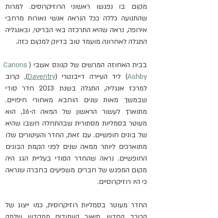
מקום בו נפגשו ראשוני הרוזיקרוסים. למרות 
שהתנועה כללה ככל הנראה אנשי נאורות מרחבי 
אירופה, נראה שהיא התרכזה באי הבריטי, ובאנגליה 
התגלה לאחרונה מועמד טוב בדיוק למקום כזה.
בבית האחוזה המרשים של קנונס אשבי (
Canons 
Ashby
) ליד העיירה דייבנטרי (
Daventry
), קרוב 
למרכז אנגליה, התגלה בשנת 2013 חדר סודי 
שבמשך מאות שנים הוחבא מאחורי חיפויים. 
מתוארך לעשור הראשון של המאה ה-16, הוא 
מעוטר בסמליות מסתורית שבהתחלה חשבו שהיא 
של בונים חופשיים. עם זאת, החדר והעיטורים שלו 
מתוארכים ליותר ממאה שנים לפני הקמת הבונים 
החופשיים. נראה שהחדר הסודי בעליית הגג היה 
מקום המפגש של חברים משפיעים בחברה שנראה 
כי היו רוזיקרוסיים.
החדר מעוטר בסמליות רוזיקרוסית, כמו ייצוג של 
הכוכב החדש, תיאור העמודים ממקדש שלמה 