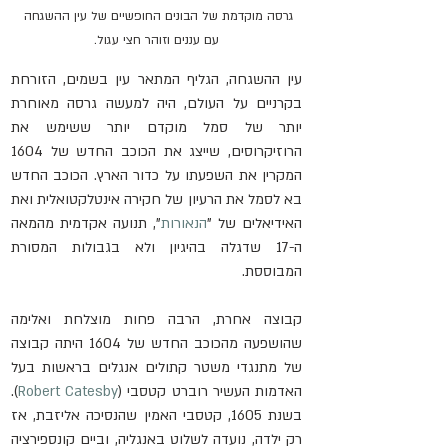
גרסה מוקדמת של הבונים החופשיים של עין ההשגחה 
עם עננים וזוהר חצי עגול.
עין ההשגחה, הגליף המתאר עין בשמים, הזורחת 
בקרניים על העולם, היה למעשה גרסה מאוחרת 
יותר של סמל מוקדם יותר ששימש את 
הרוזיקרוסים, שייצג את הכוכב החדש של 1604 
המקרין את השפעתו על כדור הארץ. הכוכב החדש 
בא לסמל את הרעיון של חקירה אינטלקטואלית ואת 
האידיאלים של "
הנאורות
", תנועה אקדמית מהמאה 
ה-17 שדגלה בהיגיון ולא בגבולות המסורת 
המבוססת.
קבוצה אחרת, הרבה פחות מוצלחת ואלימה 
שהושפעה מהכוכב החדש של 1604 היתה קבוצה 
של מתנגדי משטר קתולים אנגלים בראשות בעל 
האדמות העשיר רוברט קטסבי (
Robert Catesby
). 
בשנת 1605, קטסבי האמין שהנסיכה אליזבת, אז 
רק ילדה, נועדה לשלוט באנגליה, וביים קונספירציה 