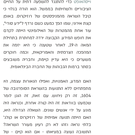
וייסהאופט
 כדי להתנגד להשפעה דתית על החיים 
הציבוריים ולשחיתות בממשל. הוא הודה בגלוי כי 
קיבל השראה מהמניפסטים של רוזיקרוס. באופן 
קצת אירוני, שמו הפך כמעט כשם נרדף ל"ידע סודי", 
עוד אחת מהמטרות של האילומינטי הייתה לקדם 
את חופש המידע. הקבוצה ירדה למחתרת בתחילת 
המאה ה-19, לאחר שטענה כי היא יזמה את 
המהפכה הצרפתית והאמריקאית, וכמה חוקרים 
משערים כי היא עדיין קיימת, וחבריה משובצים 
בסתר ברמות הגבוהות של החברה הבינלאומית.
האם המדע, האמנויות, ואפילו הנאורות עצמה, היו 
מתפתחים ללא התנועות בהשראת הסופרנובה של 
1604, זה רק ניחוש. עם זאת, זה הוגן לומר 
שכמעט בוודאות זה היה קורה אחרת, וכנראה היה 
מונע על ידי אנשים שונים. השאלה הגדולה היא, 
האם הייתה תנועה אמיתית של רוזיקרוס או קולג' 
בלתי נראה וזהו לא רק רעיון מעורר השראה? 
התשובה נעוצה במציאתו - אם הוא קיים - של 