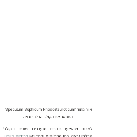
איור מתוך 'Speculum Sophicum Rhodostauroticum' 
המתאר את הקולג' הבלתי נראה
למרות שהוצעו חברים מוערכים שונים בקולג' 
הבלתי נראה, כמו הפילוסוף והמדינאי 
פרנסיס בייקון
, 