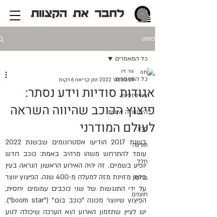
פוסט
כל המאמרים
גור זיו
כל המאמרים
29 בספט׳ 2022
זמן קריאה 6 דקות
אגודות סודיות וידע נסתר:
ציוויליזציות
פיצוץ הכוכב שהיווה השראה
היסטוריה אישית
לעולם המודרני
מדע
בשנת 2017 הודיעו אסטרונומים שבשנת 2022 
תודעה
עומד להתרחש משהו מרהיב באמת: כוכב חדש 
חלל
יופיע בשמיים. זה יהיה האירוע הראשון הנראה בעין 
בלתי מזוינת מזה למעלה מ-400 שנה. הפיצוץ יווצר 
מדיסין
על ידי התנגשות של שני כוכבים עמומים יחסית, 
חוצנים
הפיצוץ שיווצר מכונה "כוכב בום" ("boom star"). 
יש לציין שתזמון הארוע הוא הערכה שיכולה לנוע 